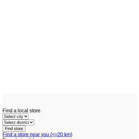
Add to wishlist
Quick View
Telehandler
Manitou MRT-X 3570
Find a local store
Find a store near you (<=20 km)