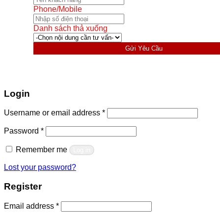
Phone/Mobile
Danh sách thả xuống
Gửi Yêu Cầu
Login
Required
Username or email address
*
Required
Password
*
Remember me
Log in
Lost your password?
Register
Required
Email address
*