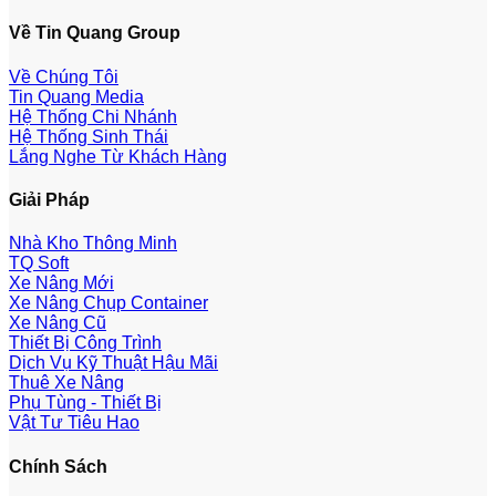
Về Tin Quang Group
Về Chúng Tôi
Tin Quang Media
Hệ Thống Chi Nhánh
Hệ Thống Sinh Thái
Lắng Nghe Từ Khách Hàng
Giải Pháp
Nhà Kho Thông Minh
TQ Soft
Xe Nâng Mới
Xe Nâng Chụp Container
Xe Nâng Cũ
Thiết Bị Công Trình
Dịch Vụ Kỹ Thuật Hậu Mãi
Thuê Xe Nâng
Phụ Tùng - Thiết Bị
Vật Tư Tiêu Hao
Chính Sách