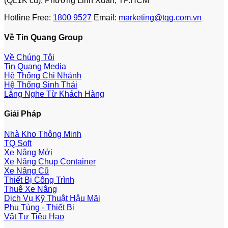
(QL1K cũ), Phường Linh Xuân, TP.HCM
Hotline Free:
1800 9527
Email:
marketing@tqg.com.vn
Về Tin Quang Group
Về Chúng Tôi
Tin Quang Media
Hệ Thống Chi Nhánh
Hệ Thống Sinh Thái
Lắng Nghe Từ Khách Hàng
Giải Pháp
Nhà Kho Thông Minh
TQ Soft
Xe Nâng Mới
Xe Nâng Chụp Container
Xe Nâng Cũ
Thiết Bị Công Trình
Thuê Xe Nâng
Dịch Vụ Kỹ Thuật Hậu Mãi
Phụ Tùng - Thiết Bị
Vật Tư Tiêu Hao