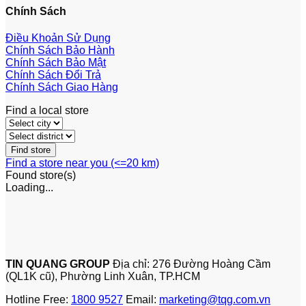
Chính Sách
Điều Khoản Sử Dụng
Chính Sách Bảo Hành
Chính Sách Bảo Mật
Chính Sách Đổi Trả
Chính Sách Giao Hàng
Find a local store
Find a store near you (<=20 km)
Found
store(s)
Loading...
TIN QUANG GROUP
Địa chỉ: 276 Đường Hoàng Cầm
(QL1K cũ), Phường Linh Xuân, TP.HCM
Hotline Free:
1800 9527
Email:
marketing@tqg.com.vn