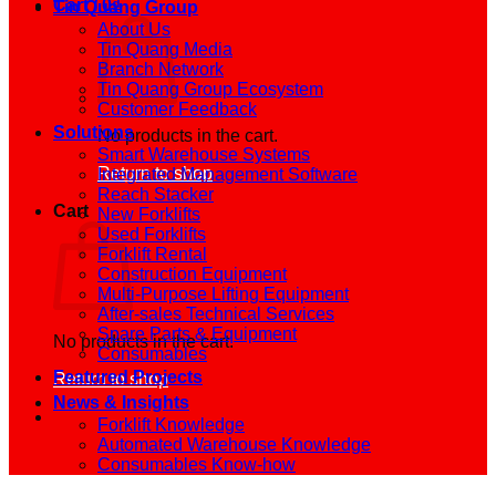
Cart /
0
₫
Tin Quang Group
About Us
Tin Quang Media
Branch Network
Tin Quang Group Ecosystem
Customer Feedback
Solutions
No products in the cart.
Smart Warehouse Systems
Return to shop
Integrated Management Software
Reach Stacker
Cart
New Forklifts
Used Forklifts
Forklift Rental
Construction Equipment
Multi-Purpose Lifting Equipment
After-sales Technical Services
Spare Parts & Equipment
No products in the cart.
Consumables
Featured Projects
Return to shop
News & Insights
Forklift Knowledge
Automated Warehouse Knowledge
Consumables Know-how