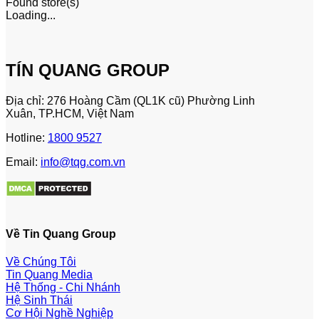
Found
store(s)
Loading...
TÍN QUANG GROUP
Địa chỉ: 276 Hoàng Cầm (QL1K cũ) Phường Linh
Xuân, TP.HCM, Việt Nam
Hotline:
1800 9527
Email:
info@tqg.com.vn
Về Tin Quang Group
Về Chúng Tôi
Tin Quang Media
Hệ Thống - Chi Nhánh
Hệ Sinh Thái
Cơ Hội Nghề Nghiệp