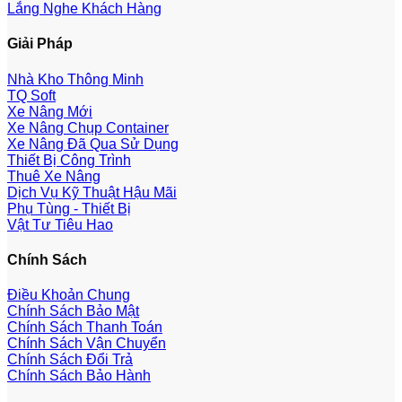
Lắng Nghe Khách Hàng
Giải Pháp
Nhà Kho Thông Minh
TQ Soft
Xe Nâng Mới
Xe Nâng Chụp Container
Xe Nâng Đã Qua Sử Dụng
Thiết Bị Công Trình
Thuê Xe Nâng
Dịch Vụ Kỹ Thuật Hậu Mãi
Phụ Tùng - Thiết Bị
Vật Tư Tiêu Hao
Chính Sách
Điều Khoản Chung
Chính Sách Bảo Mật
Chính Sách Thanh Toán
Chính Sách Vận Chuyển
Chính Sách Đổi Trả
Chính Sách Bảo Hành