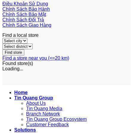
Điều Khoản Sử Dụng
Chính Sách Bảo Hành
Chính Sách Bảo Mật
Chính Sách Đổi Trả
Chính Sách Giao Hàng
Find a local store
Find a store near you (<=20 km)
Found
store(s)
Loading...
Home
Tin Quang Group
About Us
Tin Quang Media
Branch Network
Tin Quang Group Ecosystem
Customer Feedback
Solutions