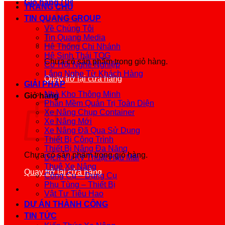
Giỏ hàng /
0
₫
TRANG CHỦ
TIN QUANG GROUP
Về Chúng Tôi
Tin Quang Media
Hệ Thống Chi Nhánh
Hệ Sinh Thái TQG
Chưa có sản phẩm trong giỏ hàng.
Cơ Hội Nghề Nghiệp
Lắng Nghe Từ Khách Hàng
Quay trở lại cửa hàng
GIẢI PHÁP
Nhà Kho Thông Minh
Giỏ hàng
Phần Mềm Quản Trị Toàn Diện
Xe Nâng Chụp Container
Xe Nâng Mới
Xe Nâng Đã Qua Sử Dụng
Thiết Bị Công Trình
Thiết Bị Nâng Đa Năng
Chưa có sản phẩm trong giỏ hàng.
Dịch Vụ Kỹ Thuật Hậu Mãi
Thuê Xe Nâng
Quay trở lại cửa hàng
Công Cụ – Dụng Cụ
Phụ Tùng – Thiết Bị
Vật Tư Tiêu Hao
DỰ ÁN THÀNH CÔNG
TIN TỨC