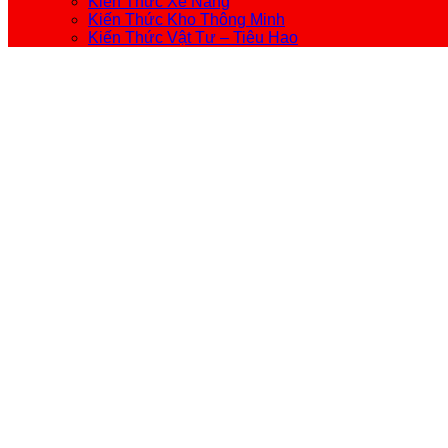
Kiến Thức Xe Nâng
Kiến Thức Kho Thông Minh
Kiến Thức Vật Tư – Tiêu Hao