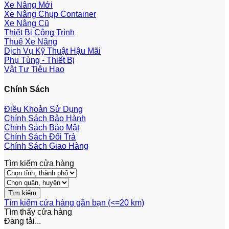
Xe Nâng Mới
Xe Nâng Chụp Container
Xe Nâng Cũ
Thiết Bị Công Trình
Thuê Xe Nâng
Dịch Vụ Kỹ Thuật Hậu Mãi
Phụ Tùng - Thiết Bị
Vật Tư Tiêu Hao
Chính Sách
Điều Khoản Sử Dụng
Chính Sách Bảo Hành
Chính Sách Bảo Mật
Chính Sách Đổi Trả
Chính Sách Giao Hàng
Tìm kiếm cửa hàng
Tìm kiếm cửa hàng gần bạn (<=20 km)
Tìm thấy
cửa hàng
Đang tải...