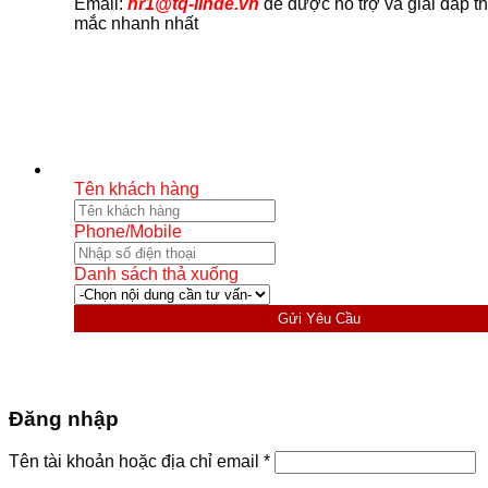
Email:
hr1@tq-linde.vn
để được hỗ trợ và giải đáp t
mắc nhanh nhất
Tên khách hàng
Phone/Mobile
Danh sách thả xuống
Gửi Yêu Cầu
Đăng nhập
Bắt
Tên tài khoản hoặc địa chỉ email
*
buộc