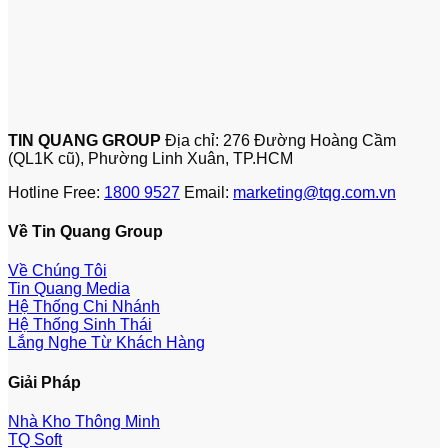
TIN QUANG GROUP
Địa chỉ: 276 Đường Hoàng Cầm
(QL1K cũ), Phường Linh Xuân, TP.HCM
Hotline Free:
1800 9527
Email:
marketing@tqg.com.vn
Về Tin Quang Group
Về Chúng Tôi
Tin Quang Media
Hệ Thống Chi Nhánh
Hệ Thống Sinh Thái
Lắng Nghe Từ Khách Hàng
Giải Pháp
Nhà Kho Thông Minh
TQ Soft