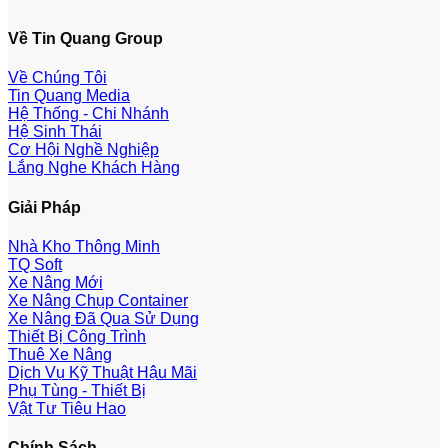
Về Tin Quang Group
Về Chúng Tôi
Tin Quang Media
Hệ Thống - Chi Nhánh
Hệ Sinh Thái
Cơ Hội Nghề Nghiệp
Lắng Nghe Khách Hàng
Giải Pháp
Nhà Kho Thông Minh
TQ Soft
Xe Nâng Mới
Xe Nâng Chụp Container
Xe Nâng Đã Qua Sử Dụng
Thiết Bị Công Trình
Thuê Xe Nâng
Dịch Vụ Kỹ Thuật Hậu Mãi
Phụ Tùng - Thiết Bị
Vật Tư Tiêu Hao
Chính Sách