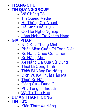
TRANG CHỦ
TIN QUANG GROUP
Về Chúng Tôi
Tin Quang Media
Hệ Thống Chi Nhánh
Hệ Sinh Thái TQG
Cơ Hội Nghề Nghiệp
Lắng Nghe Từ Khách Hàng
GIẢI PHÁP
Nhà Kho Thông Minh
Phần Mềm Quản Trị Toàn Diện
Xe Nâng Chụp Container
Xe Nâng Mới
Xe Nâng Đã Qua Sử Dụng
Thiết Bị Công Trình
Thiết Bị Nâng Đa Năng
Dịch Vụ Kỹ Thuật Hậu Mãi
Thuê Xe Nâng
Công Cụ – Dụng Cụ
Phụ Tùng – Thiết Bị
Vật Tư Tiêu Hao
DỰ ÁN THÀNH CÔNG
TIN TỨC
Kiến Thức Xe Nâng