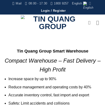
Skip
Mail
08:00 - 17:30
1800 9257
English
to
Login / Register
content
Tin Quang Group Smart Warehouse
Compact Warehouse – Fast Delivery –
High Profit
Increase space by up to 90%
Reduce management and operating costs by 40%
Accurate inventory control, fast import and export
Safety: Limit accidents and collisions