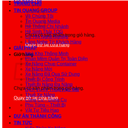
Giỏ hàng /
0
₫
TRANG CHỦ
TIN QUANG GROUP
Về Chúng Tôi
Tin Quang Media
Hệ Thống Chi Nhánh
Hệ Sinh Thái TQG
Chưa có sản phẩm trong giỏ hàng.
Cơ Hội Nghề Nghiệp
Lắng Nghe Từ Khách Hàng
Quay trở lại cửa hàng
GIẢI PHÁP
Nhà Kho Thông Minh
Giỏ hàng
Phần Mềm Quản Trị Toàn Diện
Xe Nâng Chụp Container
Xe Nâng Mới
Xe Nâng Đã Qua Sử Dụng
Thiết Bị Công Trình
Thiết Bị Nâng Đa Năng
Chưa có sản phẩm trong giỏ hàng.
Dịch Vụ Kỹ Thuật Hậu Mãi
Thuê Xe Nâng
Quay trở lại cửa hàng
Công Cụ – Dụng Cụ
Phụ Tùng – Thiết Bị
Vật Tư Tiêu Hao
DỰ ÁN THÀNH CÔNG
TIN TỨC