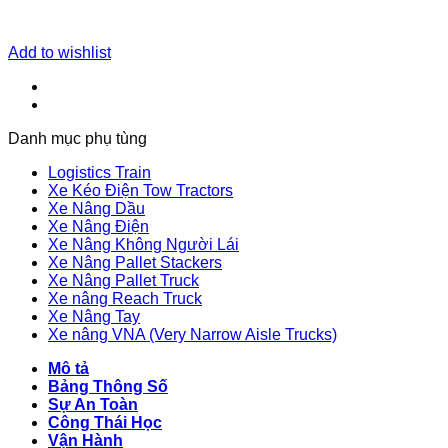
Add to wishlist
Danh mục phụ tùng
Logistics Train
Xe Kéo Điện Tow Tractors
Xe Nâng Dầu
Xe Nâng Điện
Xe Nâng Không Người Lái
Xe Nâng Pallet Stackers
Xe Nâng Pallet Truck
Xe nâng Reach Truck
Xe Nâng Tay
Xe nâng VNA (Very Narrow Aisle Trucks)
Mô tả
Bảng Thông Số
Sự An Toàn
Công Thái Học
Vận Hành