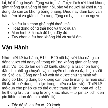
lái, hệ thống truyền động và trục lái được tách rời khỏi khung
gầm thông qua vòng bi đàn hồi, bảo vệ người lái khỏi rung
động do sàn xe không bằng phẳng. Điều này đảm bảo vận
hành êm ái và giảm thiểu rung động có hại cho con người.
Nhiều lựa chọn ghế ngồi thoải mái
Hoạt động công thái học và trực quan
Màn hình 3,5 inch đồ họa đầy đủ
Tùy chọn điều hòa không khí và sưởi ấm
Vận Hành
Nhờ thiết kế ba bánh, E14 – E20 nổi bật với khả năng cơ
động vượt trội ngay cả trong những không gian chật hẹp
nhất. Với tốc độ lên đến 20 km/h, chúng là lựa chọn hàng
đầu cho những chuyến vận chuyển nhanh và đạt hiệu suất
xử lý tối đa. Công nghệ 48 volt đã được chứng minh với
động cơ không đồng bộ không cần bảo trì mang lại hiệu suất
tối đa khi sử dụng liên tục trong nhiều ca làm việc. Thiết kế
mô-đun cho phép xe có thể được trang bị linh hoạt với các
hệ thống lưu trữ năng lượng khác nhau – từ pin axit chì đến
pin lithium-ion đến pin nhiên liệu.
Tốc độ tối đa lên tới 20 km/h