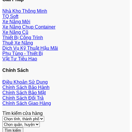
Nhà Kho Thông Minh
TQ Soft
Xe Nâng Mới
Xe Nâng Chụp Container
Xe Nâng Cũ
Thiết Bị Công Trình
Thuê Xe Nâng
Dịch Vụ Kỹ Thuật Hậu Mãi
Phụ Tùng - Thiết Bị
Vật Tư Tiêu Hao
Chính Sách
Điều Khoản Sử Dụng
Chính Sách Bảo Hành
Chính Sách Bảo Mật
Chính Sách Đổi Trả
Chính Sách Giao Hàng
Tìm kiếm cửa hàng