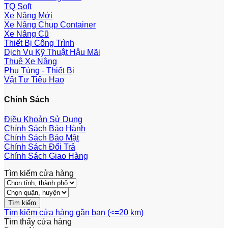
TQ Soft
Xe Nâng Mới
Xe Nâng Chụp Container
Xe Nâng Cũ
Thiết Bị Công Trình
Dịch Vụ Kỹ Thuật Hậu Mãi
Thuê Xe Nâng
Phụ Tùng - Thiết Bị
Vật Tư Tiêu Hao
Chính Sách
Điều Khoản Sử Dụng
Chính Sách Bảo Hành
Chính Sách Bảo Mật
Chính Sách Đổi Trả
Chính Sách Giao Hàng
Tìm kiếm cửa hàng
Tìm kiếm cửa hàng gần bạn (<=20 km)
Tìm thấy
cửa hàng