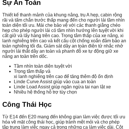
Sự An Toàn
Thiết kế thanh mảnh của khung nâng, trụ A hẹp, cabin rộng
rãi và tấm chắn trước thấp mang đến cho người lái tầm nhìn
toàn diện tối ưu. Mái che bảo vệ với các thanh giằng chéo
hẹp cho phép người lái có tầm nhìn hướng lên tuyệt vời khi
cất giữ và lấy hàng trên cao. Trọng tâm thấp của xe nâng, xi
lanh nghiêng trên cao và kết cấu cột chống xoắn đảm bảo an
toàn nghiêng tối đa. Giám sát dây an toàn điện tử nhắc nhở
người lái thắt dây an toàn và phanh đỗ xe tự động giữ xe
nâng an toàn trên dốc.
Tầm nhìn toàn diện tuyệt vời
Trọng tâm thấp và
xi lanh nghiêng trên cao để tăng thêm độ ổn định
Linde Curve Assist giúp vào cua an toàn
Linde Load Assist giúp ngăn ngừa tai nạn lật xe
Nhiều hệ thống hỗ trợ tùy chọn
Công Thái Học
Từ E14 đến E20 mang đến không gian làm việc được tối ưu
hóa về mặt công thái học, giúp tránh mệt mỏi và cho phép
tập trung làm việc ngay cả trong những ca làm việc dài. Cột