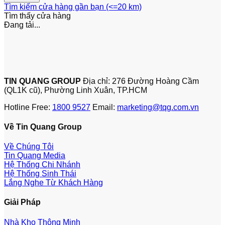
Tìm kiếm cửa hàng gần bạn (<=20 km)
Tìm thấy
cửa hàng
Đang tải...
TIN QUANG GROUP
Địa chỉ: 276 Đường Hoàng Cầm
(QL1K cũ), Phường Linh Xuân, TP.HCM
Hotline Free:
1800 9527
Email:
marketing@tqg.com.vn
Về Tin Quang Group
Về Chúng Tôi
Tin Quang Media
Hệ Thống Chi Nhánh
Hệ Thống Sinh Thái
Lắng Nghe Từ Khách Hàng
Giải Pháp
Nhà Kho Thông Minh