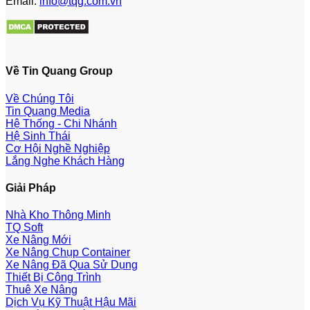
Email:
info@tqg.com.vn
Về Tin Quang Group
Về Chúng Tôi
Tin Quang Media
Hệ Thống - Chi Nhánh
Hệ Sinh Thái
Cơ Hội Nghề Nghiệp
Lắng Nghe Khách Hàng
Giải Pháp
Nhà Kho Thông Minh
TQ Soft
Xe Nâng Mới
Xe Nâng Chụp Container
Xe Nâng Đã Qua Sử Dụng
Thiết Bị Công Trình
Thuê Xe Nâng
Dịch Vụ Kỹ Thuật Hậu Mãi