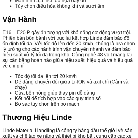
Màn hình 3,5 inch đồ họa đầy đủ
Tùy chọn điều hòa không khí và sưởi ấm
Vận Hành
E16 – E20 P gây ấn tượng với khả năng cơ động vượt trội.
Phiên bản bốn bánh với trục lái kết hợp Linde đảm bảo độ
ổn định tối đa. Với tốc độ lên đến 20 km/h, chúng là lựa chọn
lý tưởng cho các hành trình vận chuyển nhanh và đảm bảo
hiệu suất xử lý tối đa trong kho. Công nghệ 48 volt mang lại
sự cân bằng hoàn hảo giữa hiệu suất, hiệu quả và hiệu quả
về chi phí.
Tốc độ tối đa lên tới 20 km/h
Dễ dàng chuyển đổi giữa Li-ION và axit chì (Cắm và
chạy)
Cửa bên hông giúp thay pin dễ dàng
Kết nối để tích hợp vào các quy trình số
Bộ sạc tùy chọn trên bo mạch
Thương Hiệu Linde
Linde Material Handling là công ty hàng đầu thế giới về sản
xuất và chế tạo xe nâng và thiết bị kho bãi, cung cấp các xe