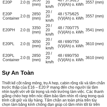
3050
48 / 575/625
E20P
2.0 (t)
20
3557 (mm)
(mm)
(V)/(Ah) o. kWh
km/h
20 /
E20P
2850
48 / 575/625
2.0 (t)
20
3557 (mm)
Container
(mm)
(V)/(Ah) o. kWh
km/h
20 /
3350
48 / 700/775
E20PH
2.0 (t)
20
3541 (mm)
(mm)
(V)/(Ah) o. kWh
km/h
20 /
3050
48 / 690/750
E20PL
2.0 (t)
20
3610 (mm)
(mm)
(V)/(Ah) o. kWh
km/h
20 /
E20PL
2850
48 / 690/750
2.0 (t)
20
3610 (mm)
Container
(mm)
(V)/(Ah) o. kWh
km/h
Sự An Toàn
Thiết kế cột nâng mỏng, trụ A hẹp, cabin rộng rãi và tấm chắn
trước thấp của E16 – E20 P mang đến cho người lái tầm
nhìn tuyệt vời về tải trọng và môi trường làm việc. Các thanh
giằng chéo hẹp trên nóc đảm bảo tầm nhìn rõ ràng trong quá
trình cất giữ và lấy hàng. Tấm chắn an toàn phía trên tùy
chọn làm bằng kính chống đạn giúp có tầm nhìn tốt từ trên