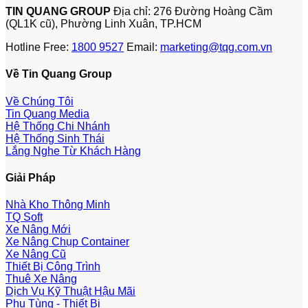
TIN QUANG GROUP
Địa chỉ: 276 Đường Hoàng Cầm
(QL1K cũ), Phường Linh Xuân, TP.HCM
Hotline Free:
1800 9527
Email:
marketing@tqg.com.vn
Về Tin Quang Group
Về Chúng Tôi
Tin Quang Media
Hệ Thống Chi Nhánh
Hệ Thống Sinh Thái
Lắng Nghe Từ Khách Hàng
Giải Pháp
Nhà Kho Thông Minh
TQ Soft
Xe Nâng Mới
Xe Nâng Chụp Container
Xe Nâng Cũ
Thiết Bị Công Trình
Thuê Xe Nâng
Dịch Vụ Kỹ Thuật Hậu Mãi
Phụ Tùng - Thiết Bị