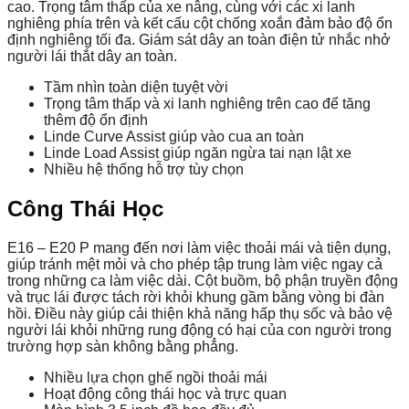
cao. Trọng tâm thấp của xe nâng, cùng với các xi lanh
nghiêng phía trên và kết cấu cột chống xoắn đảm bảo độ ổn
định nghiêng tối đa. Giám sát dây an toàn điện tử nhắc nhở
người lái thắt dây an toàn.
Tầm nhìn toàn diện tuyệt vời
Trọng tâm thấp và
xi lanh nghiêng trên cao để tăng
thêm độ ổn định
Linde Curve Assist giúp vào cua an toàn
Linde Load Assist giúp ngăn ngừa tai nạn lật xe
Nhiều hệ thống hỗ trợ tùy chọn
Công Thái Học
E16 – E20 P mang đến nơi làm việc thoải mái và tiện dụng,
giúp tránh mệt mỏi và cho phép tập trung làm việc ngay cả
trong những ca làm việc dài. Cột buồm, bộ phận truyền động
và trục lái được tách rời khỏi khung gầm bằng vòng bi đàn
hồi. Điều này giúp cải thiện khả năng hấp thụ sốc và bảo vệ
người lái khỏi những rung động có hại của con người trong
trường hợp sàn không bằng phẳng.
Nhiều lựa chọn ghế ngồi thoải mái
Hoạt động công thái học và trực quan