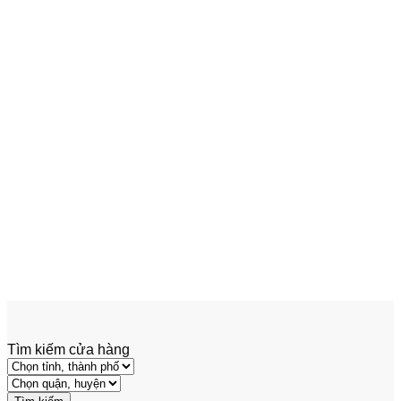
Add to wishlist
Xem nhanh
Xe Nâng Điện
Linde Xe Nâng Điện Xi16 – Xi20
RP 1.6 – 2 Tấn
Tìm kiếm cửa hàng