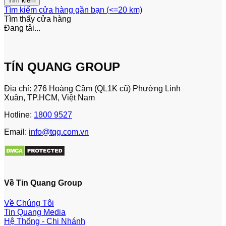
Tìm kiếm cửa hàng gần bạn (<=20 km)
Tìm thấy
cửa hàng
Đang tải...
TÍN QUANG GROUP
Địa chỉ: 276 Hoàng Cầm (QL1K cũ) Phường Linh
Xuân, TP.HCM, Việt Nam
Hotline:
1800 9527
Email:
info@tqg.com.vn
Về Tin Quang Group
Về Chúng Tôi
Tin Quang Media
Hệ Thống - Chi Nhánh