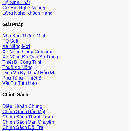
Hệ Sinh Thái
Cơ Hội Nghề Nghiệp
Lắng Nghe Khách Hàng
Giải Pháp
Nhà Kho Thông Minh
TQ Soft
Xe Nâng Mới
Xe Nâng Chụp Container
Xe Nâng Đã Qua Sử Dụng
Thiết Bị Công Trình
Thuê Xe Nâng
Dịch Vụ Kỹ Thuật Hậu Mãi
Phụ Tùng - Thiết Bị
Vật Tư Tiêu Hao
Chính Sách
Điều Khoản Chung
Chính Sách Bảo Mật
Chính Sách Thanh Toán
Chính Sách Vận Chuyển
Chính Sách Đổi Trả