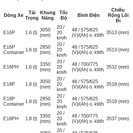
Chiều
Tải
Khung
Tốc
Dòng Xe
Bình Điện
Rộng Lối
Trọng
Nâng
Độ
Đi
20 /
3050
48 / 575/625
E16P
1.6 (t)
20
3513 (mm)
(mm)
(V)/(Ah) o. kWh
km/h
20 /
E16P
2850
48 / 575/625
1.6 (t)
20
3513 (mm)
Container
(mm)
(V)/(Ah) o. kWh
km/h
20 /
3350
48 / 700/775
E16PH
1.6 (t)
20
3532 (mm)
(mm)
(V)/(Ah) o. kWh
km/h
20 /
3050
48 / 575/625
E18P
1.8 (t)
20
3518 (mm)
(mm)
(V)/(Ah) o. kWh
km/h
20 /
E18P
2850
48 / 575/625
1.8 (t)
20
3518 (mm)
Container
(mm)
(V)/(Ah) o. kWh
km/h
20 /
3350
48 / 700/775
E18PH
1.8 (t)
20
3537 (mm)
(mm)
(V)/(Ah) o. kWh
km/h
20 /