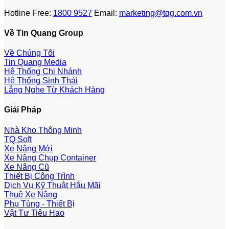
Hotline Free:
1800 9527
Email:
marketing@tqg.com.vn
Về Tin Quang Group
Về Chúng Tôi
Tin Quang Media
Hệ Thống Chi Nhánh
Hệ Thống Sinh Thái
Lắng Nghe Từ Khách Hàng
Giải Pháp
Nhà Kho Thông Minh
TQ Soft
Xe Nâng Mới
Xe Nâng Chụp Container
Xe Nâng Cũ
Thiết Bị Công Trình
Dịch Vụ Kỹ Thuật Hậu Mãi
Thuê Xe Nâng
Phụ Tùng - Thiết Bị
Vật Tư Tiêu Hao