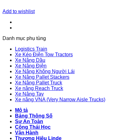
Add to wishlist
Danh mục phụ tùng
Logistics Train
Xe Kéo Điện Tow Tractors
Xe Nâng Dầu
Xe Nâng Điện
Xe Nâng Không Người Lái
Xe Nâng Pallet Stackers
Xe Nâng Pallet Truck
Xe nâng Reach Truck
Xe Nâng Tay
Xe nâng VNA (Very Narrow Aisle Trucks)
Mô tả
Bảng Thông Số
Sự An Toàn
Công Thái Học
Vận Hành
Thương Hiệu Linde