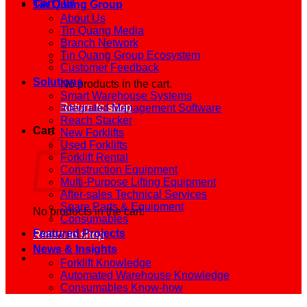
Cart /
0
₫
Tin Quang Group
About Us
Tin Quang Media
Branch Network
Tin Quang Group Ecosystem
Customer Feedback
Solutions
No products in the cart.
Smart Warehouse Systems
Return to shop
Integrated Management Software
Reach Stacker
Cart
New Forklifts
Used Forklifts
Forklift Rental
Construction Equipment
Multi-Purpose Lifting Equipment
After-sales Technical Services
Spare Parts & Equipment
No products in the cart.
Consumables
Featured Projects
Return to shop
News & Insights
Forklift Knowledge
Automated Warehouse Knowledge
Consumables Know-how