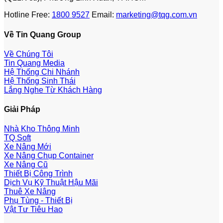
Hotline Free:
1800 9527
Email:
marketing@tqg.com.vn
Về Tin Quang Group
Về Chúng Tôi
Tin Quang Media
Hệ Thống Chi Nhánh
Hệ Thống Sinh Thái
Lắng Nghe Từ Khách Hàng
Giải Pháp
Nhà Kho Thông Minh
TQ Soft
Xe Nâng Mới
Xe Nâng Chụp Container
Xe Nâng Cũ
Thiết Bị Công Trình
Dịch Vụ Kỹ Thuật Hậu Mãi
Thuê Xe Nâng
Phụ Tùng - Thiết Bị
Vật Tư Tiêu Hao