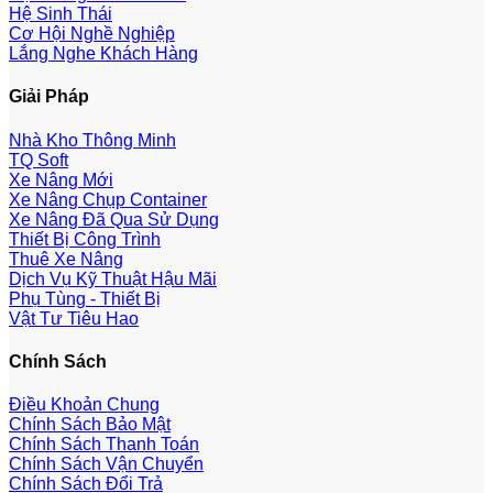
Hệ Sinh Thái
Cơ Hội Nghề Nghiệp
Lắng Nghe Khách Hàng
Giải Pháp
Nhà Kho Thông Minh
TQ Soft
Xe Nâng Mới
Xe Nâng Chụp Container
Xe Nâng Đã Qua Sử Dụng
Thiết Bị Công Trình
Thuê Xe Nâng
Dịch Vụ Kỹ Thuật Hậu Mãi
Phụ Tùng - Thiết Bị
Vật Tư Tiêu Hao
Chính Sách
Điều Khoản Chung
Chính Sách Bảo Mật
Chính Sách Thanh Toán
Chính Sách Vận Chuyển
Chính Sách Đổi Trả