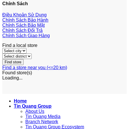
Chính Sách
Điều Khoản Sử Dụng
Chính Sách Bảo Hành
Chính Sách Bảo Mật
Chính Sách Đổi Trả
Chính Sách Giao Hàng
Find a local store
Find a store near you (<=20 km)
Found
store(s)
Loading...
Home
Tin Quang Group
About Us
Tin Quang Media
Branch Network
Tin Quang Group Ecosystem