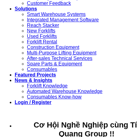
Customer Feedback
Solutions
Smart Warehouse Systems
Integrated Management Software
Reach Stacker
New Forklifts
Used Forklifts
Forklift Rental
Construction Equipment
Multi-Purpose Lifting Equipment
After-sales Technical Services
Spare Parts & Equipment
Consumables
Featured Projects
News & Insights
Forklift Knowledge
Automated Warehouse Knowledge
Consumables Know-how
Login / Register
Cơ Hội Nghề Nghiệp cùng T
Quang Group !!