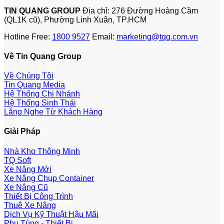
TIN QUANG GROUP
Địa chỉ: 276 Đường Hoàng Cầm
(QL1K cũ), Phường Linh Xuân, TP.HCM
Hotline Free:
1800 9527
Email:
marketing@tqg.com.vn
Về Tin Quang Group
Về Chúng Tôi
Tin Quang Media
Hệ Thống Chi Nhánh
Hệ Thống Sinh Thái
Lắng Nghe Từ Khách Hàng
Giải Pháp
Nhà Kho Thông Minh
TQ Soft
Xe Nâng Mới
Xe Nâng Chụp Container
Xe Nâng Cũ
Thiết Bị Công Trình
Thuê Xe Nâng
Dịch Vụ Kỹ Thuật Hậu Mãi
Phụ Tùng - Thiết Bị