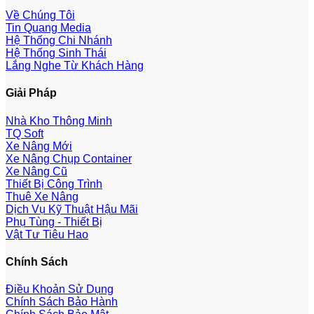
Về Chúng Tôi
Tin Quang Media
Hệ Thống Chi Nhánh
Hệ Thống Sinh Thái
Lắng Nghe Từ Khách Hàng
Giải Pháp
Nhà Kho Thông Minh
TQ Soft
Xe Nâng Mới
Xe Nâng Chụp Container
Xe Nâng Cũ
Thiết Bị Công Trình
Thuê Xe Nâng
Dịch Vụ Kỹ Thuật Hậu Mãi
Phụ Tùng - Thiết Bị
Vật Tư Tiêu Hao
Chính Sách
Điều Khoản Sử Dụng
Chính Sách Bảo Hành