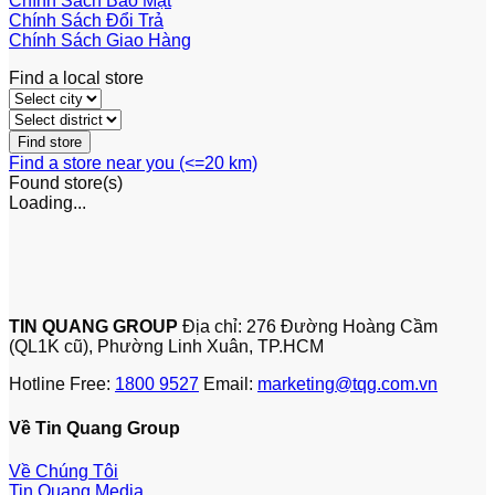
Chính Sách Bảo Mật
Chính Sách Đổi Trả
Chính Sách Giao Hàng
Find a local store
Find a store near you (<=20 km)
Found
store(s)
Loading...
TIN QUANG GROUP
Địa chỉ: 276 Đường Hoàng Cầm
(QL1K cũ), Phường Linh Xuân, TP.HCM
Hotline Free:
1800 9527
Email:
marketing@tqg.com.vn
Về Tin Quang Group
Về Chúng Tôi
Tin Quang Media