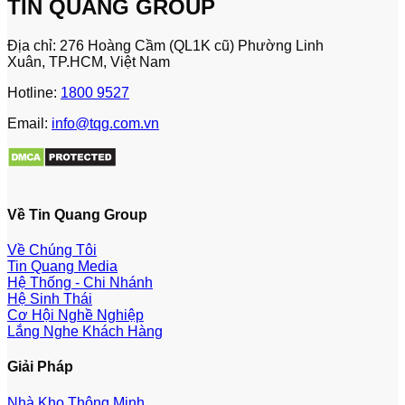
TÍN QUANG GROUP
Địa chỉ: 276 Hoàng Cầm (QL1K cũ) Phường Linh
Xuân, TP.HCM, Việt Nam
Hotline:
1800 9527
Email:
info@tqg.com.vn
Về Tin Quang Group
Về Chúng Tôi
Tin Quang Media
Hệ Thống - Chi Nhánh
Hệ Sinh Thái
Cơ Hội Nghề Nghiệp
Lắng Nghe Khách Hàng
Giải Pháp
Nhà Kho Thông Minh