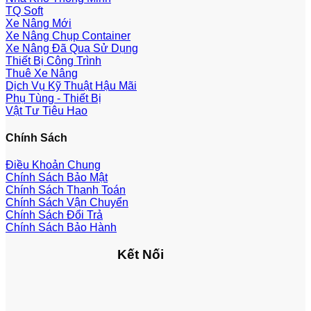
TQ Soft
Xe Nâng Mới
Xe Nâng Chụp Container
Xe Nâng Đã Qua Sử Dụng
Thiết Bị Công Trình
Thuê Xe Nâng
Dịch Vụ Kỹ Thuật Hậu Mãi
Phụ Tùng - Thiết Bị
Vật Tư Tiêu Hao
Chính Sách
Điều Khoản Chung
Chính Sách Bảo Mật
Chính Sách Thanh Toán
Chính Sách Vận Chuyển
Chính Sách Đổi Trả
Chính Sách Bảo Hành
Kết Nối