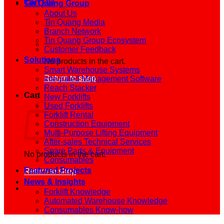
Cart /
0
₫
Tin Quang Group
About Us
Tin Quang Media
Branch Network
Tin Quang Group Ecosystem
Customer Feedback
Solutions
No products in the cart.
Smart Warehouse Systems
Return to shop
Integrated Management Software
Reach Stacker
Cart
New Forklifts
Used Forklifts
Forklift Rental
Construction Equipment
Multi-Purpose Lifting Equipment
After-sales Technical Services
Spare Parts & Equipment
No products in the cart.
Consumables
Featured Projects
Return to shop
News & Insights
Forklift Knowledge
Automated Warehouse Knowledge
Consumables Know-how