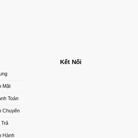
Kết Nối
ung
o Mật
anh Toán
n Chuyển
 Trả
o Hành