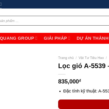
 QUANG GROUP
GIẢI PHÁP
DỰ ÁN THÀNH
Trang chủ
/
Vật Tư Tiêu Hao
/
Lọc gió A-5539 
Add to
wishlist
835,000
₫
Đặc tính kỹ thuật: A-55