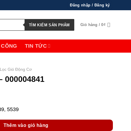
Đăng nhập / Đăng ký
Giỏ hàng /
0
₫
TÌM KIẾM SẢN PHẨM
 CÔNG
TIN TỨC
Lọc Gió Động Cơ
– 000004841
39, 5539
Thêm vào giỏ hàng