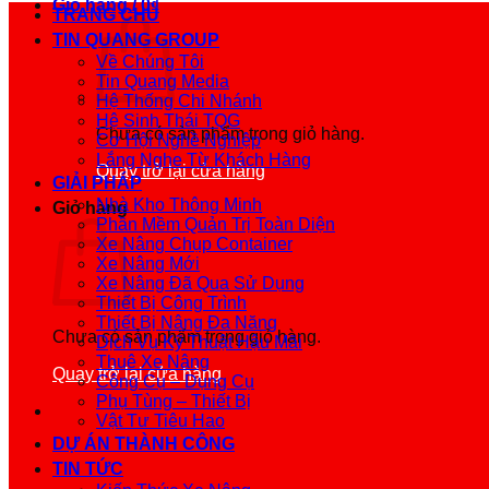
Giỏ hàng /
0
₫
TRANG CHỦ
TIN QUANG GROUP
Về Chúng Tôi
Tin Quang Media
Hệ Thống Chi Nhánh
Hệ Sinh Thái TQG
Chưa có sản phẩm trong giỏ hàng.
Cơ Hội Nghề Nghiệp
Lắng Nghe Từ Khách Hàng
Quay trở lại cửa hàng
GIẢI PHÁP
Nhà Kho Thông Minh
Giỏ hàng
Phần Mềm Quản Trị Toàn Diện
Xe Nâng Chụp Container
Xe Nâng Mới
Xe Nâng Đã Qua Sử Dụng
Thiết Bị Công Trình
Thiết Bị Nâng Đa Năng
Chưa có sản phẩm trong giỏ hàng.
Dịch Vụ Kỹ Thuật Hậu Mãi
Thuê Xe Nâng
Quay trở lại cửa hàng
Công Cụ – Dụng Cụ
Phụ Tùng – Thiết Bị
Vật Tư Tiêu Hao
DỰ ÁN THÀNH CÔNG
TIN TỨC