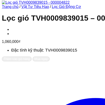
Trang chủ
/
Vật Tư Tiêu Hao
/
Lọc Gió Động Cơ
Lọc gió TVH0009839015 – 0
1,060,000
₫
Đặc tính kỹ thuật: TVH0009839015
Thêm vào giỏ hàng
Mua ngay