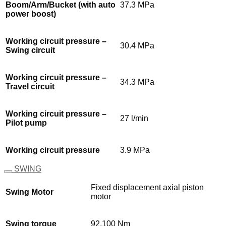
Boom/Arm/Bucket (with auto
37.3 MPa
power boost)
Working circuit pressure –
30.4 MPa
Swing circuit
Working circuit pressure –
34.3 MPa
Travel circuit
Working circuit pressure –
27 l/min
Pilot pump
Working circuit pressure
3.9 MPa
SWING
Fixed displacement axial piston
Swing Motor
motor
Swing torque
92,100 Nm