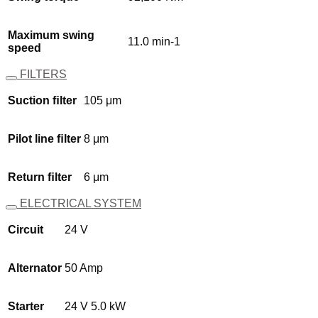
Maximum swing
11.0 min-1
speed
FILTERS
Suction ﬁlter
105 μm
Pilot line ﬁlter
8 μm
Return ﬁlter
6 μm
ELECTRICAL SYSTEM
Circuit
24 V
Alternator
50 Amp
Starter
24 V 5.0 kW