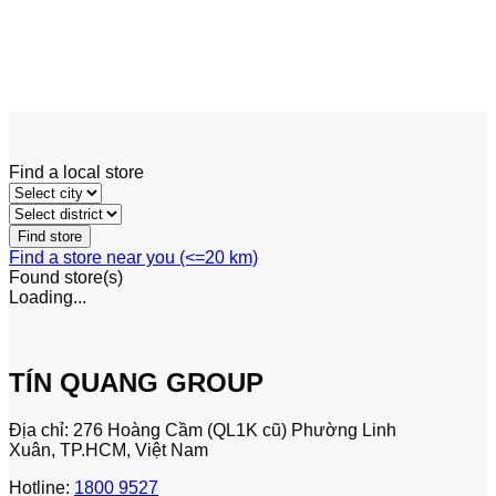
Crawler Excavators
Case CX800B Crawler
Excavators
Find a local store
Find a store near you (<=20 km)
Found
store(s)
Loading...
TÍN QUANG GROUP
Địa chỉ: 276 Hoàng Cầm (QL1K cũ) Phường Linh
Xuân, TP.HCM, Việt Nam
Hotline:
1800 9527