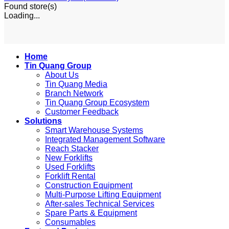
Found
store(s)
Loading...
Home
Tin Quang Group
About Us
Tin Quang Media
Branch Network
Tin Quang Group Ecosystem
Customer Feedback
Solutions
Smart Warehouse Systems
Integrated Management Software
Reach Stacker
New Forklifts
Used Forklifts
Forklift Rental
Construction Equipment
Multi-Purpose Lifting Equipment
After-sales Technical Services
Spare Parts & Equipment
Consumables