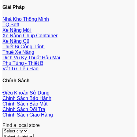
Giải Pháp
Nhà Kho Thông Minh
TQ Soft
Xe Nâng Mới
Xe Nâng Chụp Container
Xe Nâng Cũ
Thiết Bị Công Trình
Thuê Xe Nâng
Dịch Vụ Kỹ Thuật Hậu Mãi
Phụ Tùng - Thiết Bị
Vật Tư Tiêu Hao
Chính Sách
Điều Khoản Sử Dụng
Chính Sách Bảo Hành
Chính Sách Bảo Mật
Chính Sách Đổi Trả
Chính Sách Giao Hàng
Find a local store