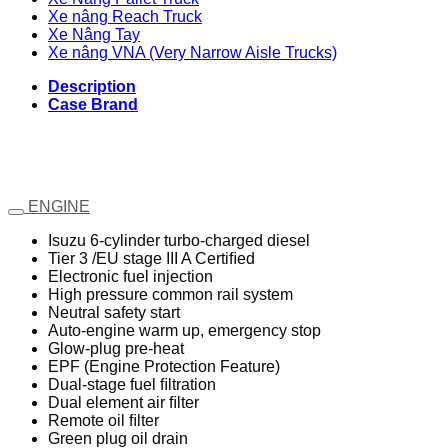
Xe nâng Reach Truck
Xe Nâng Tay
Xe nâng VNA (Very Narrow Aisle Trucks)
Description
Case Brand
ENGINE
Isuzu 6-cylinder turbo-charged diesel
Tier 3 /EU stage III A Certiﬁed
Electronic fuel injection
High pressure common rail system
Neutral safety start
Auto-engine warm up, emergency stop
Glow-plug pre-heat
EPF (Engine Protection Feature)
Dual-stage fuel ﬁltration
Dual element air ﬁlter
Remote oil ﬁlter
Green plug oil drain