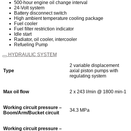
500-hour engine oil change interval
24-Volt system
Battery disconnect switch
High ambient temperature cooling package
Fuel cooler
Fuel ﬁlter restriction indicator
Idle start
Radiator, oil cooler, intercooler
Refueling Pump
HYDRAULIC SYSTEM
2 variable displacement
Type
axial piston pumps with
regulating system
Max oil flow
2 x 243 l/min @ 1800 min-1
Working circuit pressure –
34.3 MPa
Boom/Arm/Bucket circuit
Working circuit pressure –