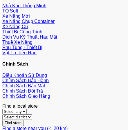
Nhà Kho Thông Minh
TQ Soft
Xe Nâng Mới
Xe Nâng Chụp Container
Xe Nâng Cũ
Thiết Bị Công Trình
Dịch Vụ Kỹ Thuật Hậu Mãi
Thuê Xe Nâng
Phụ Tùng - Thiết Bị
Vật Tư Tiêu Hao
Chính Sách
Điều Khoản Sử Dụng
Chính Sách Bảo Hành
Chính Sách Bảo Mật
Chính Sách Đổi Trả
Chính Sách Giao Hàng
Find a local store
Find a store near you (<=20 km)