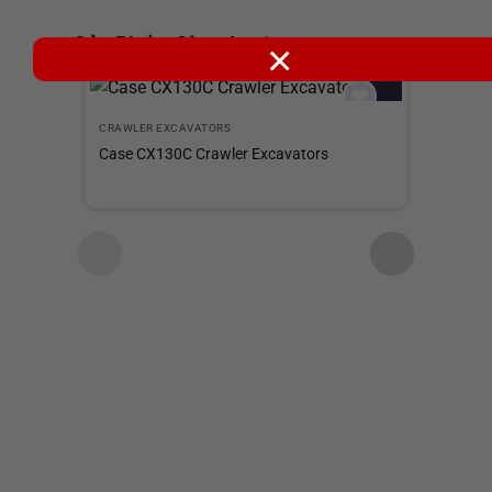
Sản Phẩm Cùng Loại
×
Add to
CRAWLER EXCAVATORS
CRA
wishlist
Case CX130C Crawler Excavators
Cas