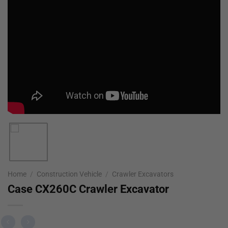
Home
/
Construction Vehicle
/
Crawler Excavators
Case CX260C Crawler Excavator