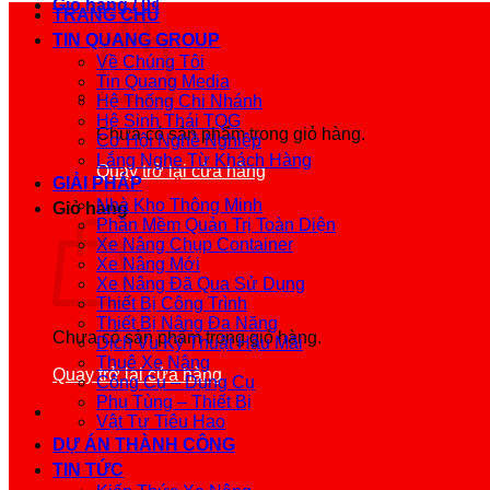
Giỏ hàng /
0
₫
TRANG CHỦ
TIN QUANG GROUP
Về Chúng Tôi
Tin Quang Media
Hệ Thống Chi Nhánh
Hệ Sinh Thái TQG
Chưa có sản phẩm trong giỏ hàng.
Cơ Hội Nghề Nghiệp
Lắng Nghe Từ Khách Hàng
Quay trở lại cửa hàng
GIẢI PHÁP
Nhà Kho Thông Minh
Giỏ hàng
Phần Mềm Quản Trị Toàn Diện
Xe Nâng Chụp Container
Xe Nâng Mới
Xe Nâng Đã Qua Sử Dụng
Thiết Bị Công Trình
Thiết Bị Nâng Đa Năng
Chưa có sản phẩm trong giỏ hàng.
Dịch Vụ Kỹ Thuật Hậu Mãi
Thuê Xe Nâng
Quay trở lại cửa hàng
Công Cụ – Dụng Cụ
Phụ Tùng – Thiết Bị
Vật Tư Tiêu Hao
DỰ ÁN THÀNH CÔNG
TIN TỨC