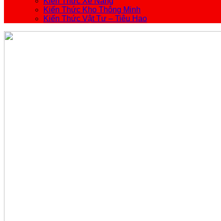
Kiến Thức Xe Nâng
Kiến Thức Kho Thông Minh
Kiến Thức Vật Tư – Tiêu Hao