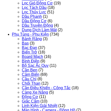
Lọc Gió Động Cơ
(19)
Lọc Tách Dầu
(18)
Lọc Thủy Lực
(51)
Dầu Phanh
(1)
Dầu Động Cơ
(6)
Dầu Truyền Động
(4)
Dung Dịch Làm Mát
(2)
Phụ Tùng - Phụ Kiện
(734)
Bánh Răng
(3)
Bas
(3)
Bạc Đạn
(37)
Biến Trở
(18)
Board Mạch
(16)
Bình Điện
(9)
Bộ Sạc Ắc Quy
(11)
Cần Ben
(7)
Cảm Biến
(69)
Cầu Chì
(8)
Chổi Than
(12)
Cần Điều Khiển - Công Tắc
(18)
Càng Xe Nâng
(5)
Động Cơ
(11)
Giắc Cắm
(10)
Linh Kiện Giải Nhiệt
(12)
Màn Hình - Camera - Đồng Hồ
(7)