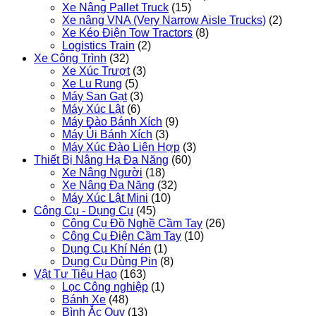
Xe Nâng Pallet Truck
(15)
Xe nâng VNA (Very Narrow Aisle Trucks)
(2)
Xe Kéo Điện Tow Tractors
(8)
Logistics Train
(2)
Xe Công Trình
(32)
Xe Xúc Trượt
(3)
Xe Lu Rung
(5)
Máy San Gạt
(3)
Máy Xúc Lật
(6)
Máy Đào Bánh Xích
(9)
Máy Ủi Bánh Xích
(3)
Máy Xúc Đào Liên Hợp
(3)
Thiết Bị Nâng Hạ Đa Năng
(60)
Xe Nâng Người
(18)
Xe Nâng Đa Năng
(32)
Máy Xúc Lật Mini
(10)
Công Cụ - Dụng Cụ
(45)
Công Cụ Đồ Nghề Cầm Tay
(26)
Công Cụ Điện Cầm Tay
(10)
Dụng Cụ Khí Nén
(1)
Dụng Cụ Dùng Pin
(8)
Vật Tư Tiêu Hao
(163)
Lọc Công nghiệp
(1)
Bánh Xe
(48)
Bình Ắc Quy
(13)