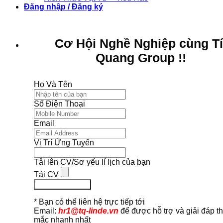
Đăng nhập / Đăng ký
Cơ Hội Nghề Nghiệp cùng T
Quang Group !!
Họ Và Tên
Số Điện Thoại
Email
Vị Trí Ứng Tuyển
Tải lên CV/Sơ yếu lí lịch của bạn
Tải CV
Ứng Tuyển Ngay
* Bạn có thể liên hệ trực tiếp tới
Email:
hr1@tq-linde.vn
để được hỗ trợ và giải đáp t
mắc nhanh nhất