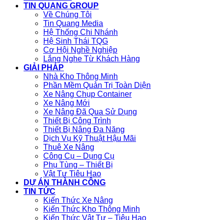
TIN QUANG GROUP
Về Chúng Tôi
Tin Quang Media
Hệ Thống Chi Nhánh
Hệ Sinh Thái TQG
Cơ Hội Nghề Nghiệp
Lắng Nghe Từ Khách Hàng
GIẢI PHÁP
Nhà Kho Thông Minh
Phần Mềm Quản Trị Toàn Diện
Xe Nâng Chụp Container
Xe Nâng Mới
Xe Nâng Đã Qua Sử Dụng
Thiết Bị Công Trình
Thiết Bị Nâng Đa Năng
Dịch Vụ Kỹ Thuật Hậu Mãi
Thuê Xe Nâng
Công Cụ – Dụng Cụ
Phụ Tùng – Thiết Bị
Vật Tư Tiêu Hao
DỰ ÁN THÀNH CÔNG
TIN TỨC
Kiến Thức Xe Nâng
Kiến Thức Kho Thông Minh
Kiến Thức Vật Tư – Tiêu Hao