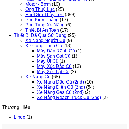
Motor - Bơm
(10)
Ống Thuỷ Lực
(25)
Phốt Sin Thủy Lực
(399)
Phụ Kiện Thắng
(17)
Phụ Tùng Xe Nâng
(6)
Thiết Bị An Toàn
(17)
Thiết Bị Đã Qua Sử Dụng
(95)
Xe Nâng Người Cũ
(9)
Xe Công Trình Cũ
(18)
Máy Đào Rãnh Cũ
(1)
Máy San Gạt Cũ
(1)
Máy Ủi Cũ
(1)
Máy Xúc Đào Cũ
(13)
Máy Xúc Lật Cũ
(2)
Xe Nâng Cũ
(68)
Xe Nâng Dầu Cũ (2nd)
(10)
Xe Nâng Điện Cũ (2nd)
(54)
Xe Nâng Gas Cũ (2nd)
(2)
Xe Nâng Reach Truck Cũ (2nd)
(2)
Thương Hiệu
Linde
(1)