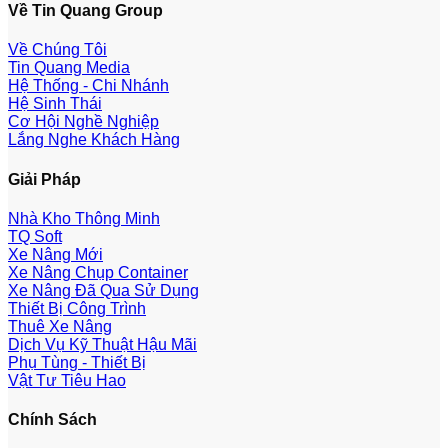
Về Tin Quang Group
Về Chúng Tôi
Tin Quang Media
Hệ Thống - Chi Nhánh
Hệ Sinh Thái
Cơ Hội Nghề Nghiệp
Lắng Nghe Khách Hàng
Giải Pháp
Nhà Kho Thông Minh
TQ Soft
Xe Nâng Mới
Xe Nâng Chụp Container
Xe Nâng Đã Qua Sử Dụng
Thiết Bị Công Trình
Thuê Xe Nâng
Dịch Vụ Kỹ Thuật Hậu Mãi
Phụ Tùng - Thiết Bị
Vật Tư Tiêu Hao
Chính Sách