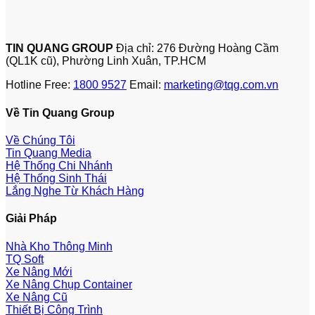
TIN QUANG GROUP
Địa chỉ: 276 Đường Hoàng Cầm
(QL1K cũ), Phường Linh Xuân, TP.HCM
Hotline Free:
1800 9527
Email:
marketing@tqg.com.vn
Về Tin Quang Group
Về Chúng Tôi
Tin Quang Media
Hệ Thống Chi Nhánh
Hệ Thống Sinh Thái
Lắng Nghe Từ Khách Hàng
Giải Pháp
Nhà Kho Thông Minh
TQ Soft
Xe Nâng Mới
Xe Nâng Chụp Container
Xe Nâng Cũ
Thiết Bị Công Trình