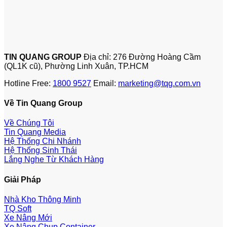
TIN QUANG GROUP
Địa chỉ: 276 Đường Hoàng Cầm
(QL1K cũ), Phường Linh Xuân, TP.HCM
Hotline Free:
1800 9527
Email:
marketing@tqg.com.vn
Về Tin Quang Group
Về Chúng Tôi
Tin Quang Media
Hệ Thống Chi Nhánh
Hệ Thống Sinh Thái
Lắng Nghe Từ Khách Hàng
Giải Pháp
Nhà Kho Thông Minh
TQ Soft
Xe Nâng Mới
Xe Nâng Chụp Container