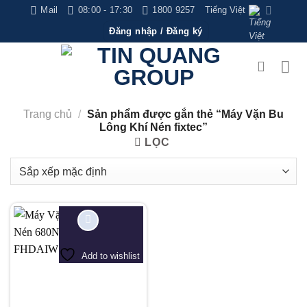
Bỏ
Mail
08:00 - 17:30
1800 9257
Tiếng Việt
qua
Đăng nhập / Đăng ký
nội
dung
Trang chủ
/
Sản phẩm được gắn thẻ “Máy Vặn Bu
Lông Khí Nén fixtec”
LỌC
Add to wishlist