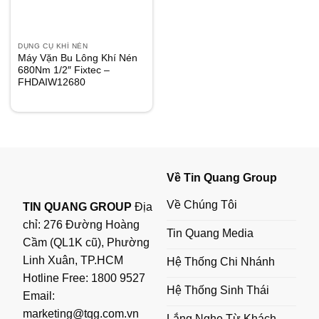
DỤNG CỤ KHÍ NÉN
Máy Vặn Bu Lông Khí Nén
680Nm 1/2″ Fixtec –
FHDAIW12680
Về Tin Quang Group
Về Chúng Tôi
TIN QUANG GROUP
Địa
chỉ: 276 Đường Hoàng
Tin Quang Media
Cầm (QL1K cũ), Phường
Linh Xuân, TP.HCM
Hệ Thống Chi Nhánh
Hotline Free:
1800 9527
Hệ Thống Sinh Thái
Email:
marketing@tqg.com.vn
Lắng Nghe Từ Khách