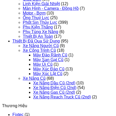
Linh Kiện Giải Nhiệt
(12)
Màn Hình - Camera - Đồng Hồ
(7)
Motor - Bơm
(10)
Ống Thuỷ Lực
(25)
Phốt Sin Thủy Lực
(399)
Phụ Kiện Thắng
(17)
Phụ Tùng Xe Nâng
(6)
Thiết Bị An Toàn
(17)
Thiết Bị Đã Qua Sử Dụng
(95)
Xe Nâng Người Cũ
(9)
Xe Công Trình Cũ
(18)
Máy Đào Rãnh Cũ
(1)
Máy San Gạt Cũ
(1)
Máy Ủi Cũ
(1)
Máy Xúc Đào Cũ
(13)
Máy Xúc Lật Cũ
(2)
Xe Nâng Cũ
(68)
Xe Nâng Dầu Cũ (2nd)
(10)
Xe Nâng Điện Cũ (2nd)
(54)
Xe Nâng Gas Cũ (2nd)
(2)
Xe Nâng Reach Truck Cũ (2nd)
(2)
Thương Hiệu
Fixtec
(1)