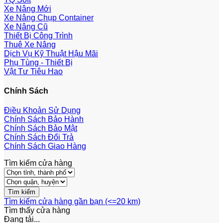
Xe Nâng Mới
Xe Nâng Chụp Container
Xe Nâng Cũ
Thiết Bị Công Trình
Thuê Xe Nâng
Dịch Vụ Kỹ Thuật Hậu Mãi
Phụ Tùng - Thiết Bị
Vật Tư Tiêu Hao
Chính Sách
Điều Khoản Sử Dụng
Chính Sách Bảo Hành
Chính Sách Bảo Mật
Chính Sách Đổi Trả
Chính Sách Giao Hàng
Tìm kiếm cửa hàng
Tìm kiếm cửa hàng gần bạn (<=20 km)
Tìm thấy
cửa hàng
Đang tải...