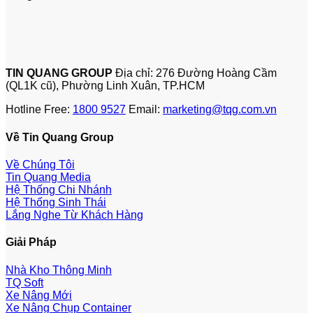
TIN QUANG GROUP
Địa chỉ: 276 Đường Hoàng Cầm
(QL1K cũ), Phường Linh Xuân, TP.HCM
Hotline Free:
1800 9527
Email:
marketing@tqg.com.vn
Về Tin Quang Group
Về Chúng Tôi
Tin Quang Media
Hệ Thống Chi Nhánh
Hệ Thống Sinh Thái
Lắng Nghe Từ Khách Hàng
Giải Pháp
Nhà Kho Thông Minh
TQ Soft
Xe Nâng Mới
Xe Nâng Chụp Container