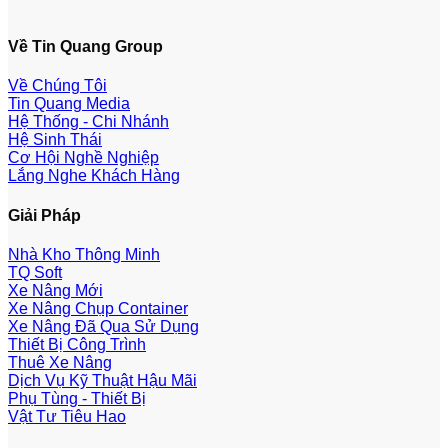
Về Tin Quang Group
Về Chúng Tôi
Tin Quang Media
Hệ Thống - Chi Nhánh
Hệ Sinh Thái
Cơ Hội Nghề Nghiệp
Lắng Nghe Khách Hàng
Giải Pháp
Nhà Kho Thông Minh
TQ Soft
Xe Nâng Mới
Xe Nâng Chụp Container
Xe Nâng Đã Qua Sử Dụng
Thiết Bị Công Trình
Thuê Xe Nâng
Dịch Vụ Kỹ Thuật Hậu Mãi
Phụ Tùng - Thiết Bị
Vật Tư Tiêu Hao