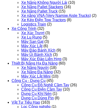
Xe Nâng Không Người Lái
(10)
Xe Nâng Pallet Stackers
(16)
Xe Nâng Pallet Truck
(15)
Xe nâng VNA (Very Narrow Aisle Trucks)
(2)
Xe Kéo Điện Tow Tractors
(8)
Logistics Train
(2)
Xe Công Trình
(32)
Xe Xúc Trượt
(3)
Xe Lu Rung
(5)
Máy San Gạt
(3)
Máy Xúc Lật
(6)
Máy Đào Bánh Xích
(9)
Máy Ủi Bánh Xích
(3)
Máy Xúc Đào Liên Hợp
(3)
Thiết Bị Nâng Hạ Đa Năng
(60)
Xe Nâng Người
(18)
Xe Nâng Đa Năng
(32)
Máy Xúc Lật Mini
(10)
Công Cụ - Dụng Cụ
(45)
Công Cụ Đồ Nghề Cầm Tay
(26)
Công Cụ Điện Cầm Tay
(10)
Dụng Cụ Khí Nén
(1)
Dụng Cụ Dùng Pin
(8)
Vật Tư Tiêu Hao
(163)
Lọc Công nghiệp
(1)