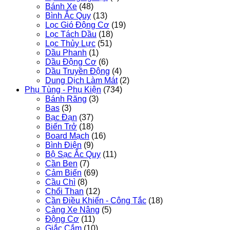
Bánh Xe
(48)
Bình Ắc Quy
(13)
Lọc Gió Động Cơ
(19)
Lọc Tách Dầu
(18)
Lọc Thủy Lực
(51)
Dầu Phanh
(1)
Dầu Động Cơ
(6)
Dầu Truyền Động
(4)
Dung Dịch Làm Mát
(2)
Phụ Tùng - Phụ Kiện
(734)
Bánh Răng
(3)
Bas
(3)
Bạc Đạn
(37)
Biến Trở
(18)
Board Mạch
(16)
Bình Điện
(9)
Bộ Sạc Ắc Quy
(11)
Cần Ben
(7)
Cảm Biến
(69)
Cầu Chì
(8)
Chổi Than
(12)
Cần Điều Khiển - Công Tắc
(18)
Càng Xe Nâng
(5)
Động Cơ
(11)
Giắc Cắm
(10)