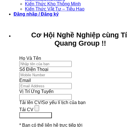
Kiến Thức Kho Thông Minh
Kiến Thức Vật Tư – Tiêu Hao
Đăng nhập / Đăng ký
Cơ Hội Nghề Nghiệp cùng T
Quang Group !!
Họ Và Tên
Số Điện Thoại
Email
Vị Trí Ứng Tuyển
Tải lên CV/Sơ yếu lí lịch của bạn
Tải CV
Ứng Tuyển Ngay
* Bạn có thể liên hệ trực tiếp tới