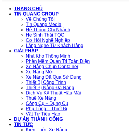
TRANG CHỦ
TIN QUANG GROUP
Về Chúng Tôi
Tin Quang Media
Hệ Thống Chi Nhánh
Hệ Sinh Thái TQG
Cơ Hội Nghề Nghiệp
Lắng Nghe Từ Khách Hàng
GIẢI PHÁP
Nhà Kho Thông Minh
Phần Mềm Quản Trị Toàn Diện
Xe Nâng Chụp Container
Xe Nâng Mới
Xe Nâng Đã Qua Sử Dụng
Thiết Bị Công Trình
Thiết Bị Nâng Đa Năng
Dịch Vụ Kỹ Thuật Hậu Mãi
Thuê Xe Nâng
Công Cụ – Dụng Cụ
Phụ Tùng – Thiết Bị
Vật Tư Tiêu Hao
DỰ ÁN THÀNH CÔNG
TIN TỨC
Kiến Thức Xe Nâng