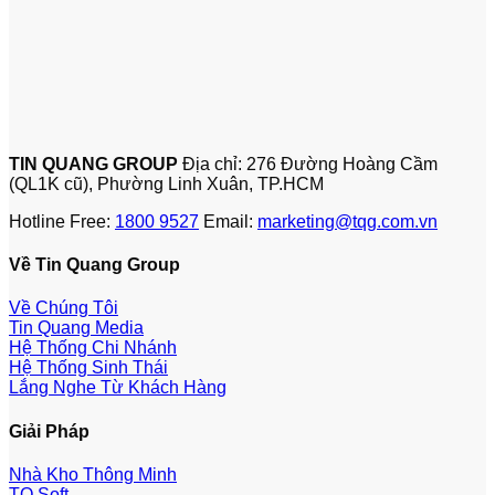
TIN QUANG GROUP
Địa chỉ: 276 Đường Hoàng Cầm
(QL1K cũ), Phường Linh Xuân, TP.HCM
Hotline Free:
1800 9527
Email:
marketing@tqg.com.vn
Về Tin Quang Group
Về Chúng Tôi
Tin Quang Media
Hệ Thống Chi Nhánh
Hệ Thống Sinh Thái
Lắng Nghe Từ Khách Hàng
Giải Pháp
Nhà Kho Thông Minh
TQ Soft