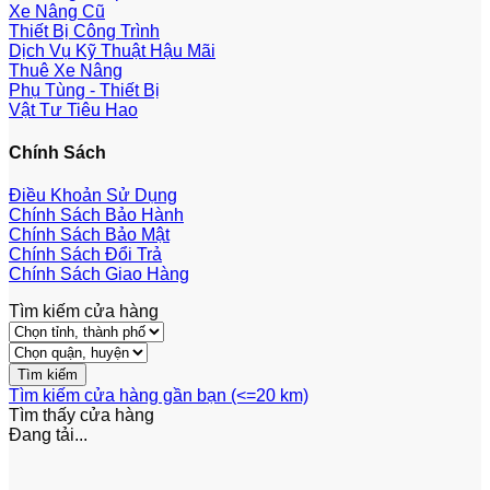
Xe Nâng Cũ
Thiết Bị Công Trình
Dịch Vụ Kỹ Thuật Hậu Mãi
Thuê Xe Nâng
Phụ Tùng - Thiết Bị
Vật Tư Tiêu Hao
Chính Sách
Điều Khoản Sử Dụng
Chính Sách Bảo Hành
Chính Sách Bảo Mật
Chính Sách Đổi Trả
Chính Sách Giao Hàng
Tìm kiếm cửa hàng
Tìm kiếm cửa hàng gần bạn (<=20 km)
Tìm thấy
cửa hàng
Đang tải...