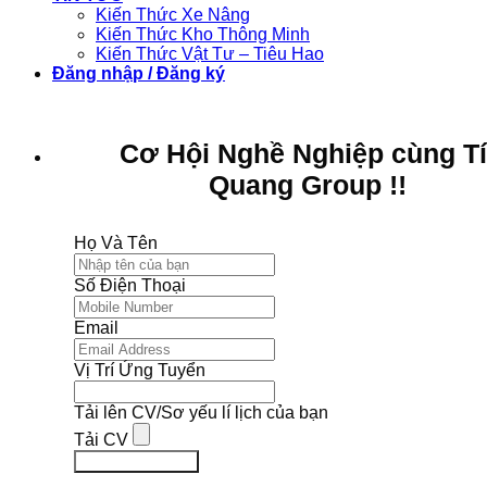
Kiến Thức Xe Nâng
Kiến Thức Kho Thông Minh
Kiến Thức Vật Tư – Tiêu Hao
Đăng nhập / Đăng ký
Cơ Hội Nghề Nghiệp cùng T
Quang Group !!
Họ Và Tên
Số Điện Thoại
Email
Vị Trí Ứng Tuyển
Tải lên CV/Sơ yếu lí lịch của bạn
Tải CV
Ứng Tuyển Ngay