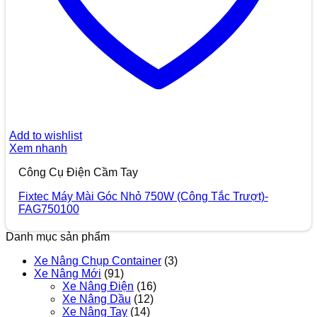
Add to wishlist
Xem nhanh
Công Cụ Điện Cầm Tay
Fixtec Máy Mài Góc Nhỏ 750W (Công Tắc Trượt)-
FAG750100
Danh mục sản phẩm
Xe Nâng Chụp Container
(3)
Xe Nâng Mới
(91)
Xe Nâng Điện
(16)
Xe Nâng Dầu
(12)
Xe Nâng Tay
(14)