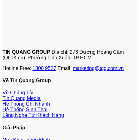
TIN QUANG GROUP
Địa chỉ: 276 Đường Hoàng Cầm
(QL1K cũ), Phường Linh Xuân, TP.HCM
Hotline Free:
1800 9527
Email:
marketing@tqg.com.vn
Về Tin Quang Group
Về Chúng Tôi
Tin Quang Media
Hệ Thống Chi Nhánh
Hệ Thống Sinh Thái
Lắng Nghe Từ Khách Hàng
Giải Pháp
Nhà Kho Thông Minh