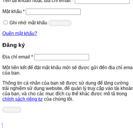
Tên tài khoản hoặc địa chỉ email
*
buộc
Bắt
Mật khẩu
*
buộc
Ghi nhớ mật khẩu
Đăng nhập
Quên mật khẩu?
Đăng ký
Bắt
Địa chỉ email
*
buộc
Một liên kết để đặt mật khẩu mới sẽ được gửi đến địa chỉ emai
của bạn.
Thông tin cá nhân của bạn sẽ được sử dụng để tăng cường
trải nghiệm sử dụng website, để quản lý truy cập vào tài khoả
của bạn, và cho các mục đích cụ thể khác được mô tả trong
chính sách riêng tư
của chúng tôi.
Đăng ký
Liên hệ