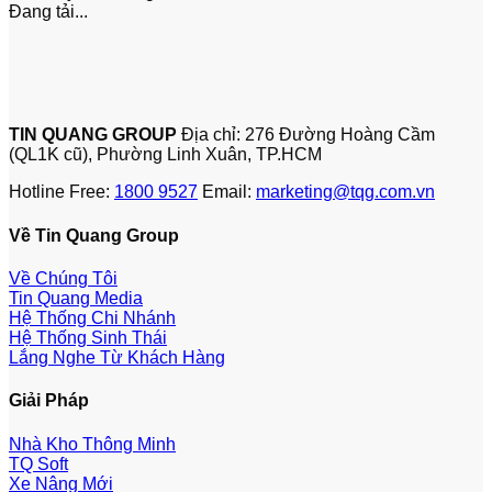
Đang tải...
TIN QUANG GROUP
Địa chỉ: 276 Đường Hoàng Cầm
(QL1K cũ), Phường Linh Xuân, TP.HCM
Hotline Free:
1800 9527
Email:
marketing@tqg.com.vn
Về Tin Quang Group
Về Chúng Tôi
Tin Quang Media
Hệ Thống Chi Nhánh
Hệ Thống Sinh Thái
Lắng Nghe Từ Khách Hàng
Giải Pháp
Nhà Kho Thông Minh
TQ Soft
Xe Nâng Mới