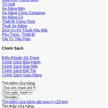
TQ Soft
Xe Nâng Mới
Xe Nâng Chụp Container
Xe Nâng Cũ
Thiết Bị Công Trình
Thuê Xe Nâng
Dịch Vụ Kỹ Thuật Hậu Mãi
Phụ Tùng - Thiết Bị
Vật Tư Tiêu Hao
Chính Sách
Điều Khoản Sử Dụng
Chính Sách Bảo Hành
Chính Sách Bảo Mật
Chính Sách Đổi Trả
Chính Sách Giao Hàng
Tìm kiếm cửa hàng
Tìm kiếm cửa hàng gần bạn (<=20 km)
Tìm thấy
cửa hàng