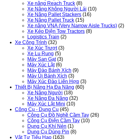
Xe nâng Reach Truck
(8)
Xe Nâng Không Người Lái
(10)
Xe Nâng Pallet Stackers
(16)
Xe Nâng Pallet Truck
(15)
Xe nâng VNA (Very Narrow Aisle Trucks)
(2)
Xe Kéo Điện Tow Tractors
(8)
Logistics Train
(2)
Xe Công Trình
(32)
Xe Xúc Trượt
(3)
Xe Lu Rung
(5)
Máy San Gạt
(3)
Máy Xúc Lật
(6)
Máy Đào Bánh Xích
(9)
Máy Ủi Bánh Xích
(3)
Máy Xúc Đào Liên Hợp
(3)
Thiết Bị Nâng Hạ Đa Năng
(60)
Xe Nâng Người
(18)
Xe Nâng Đa Năng
(32)
Máy Xúc Lật Mini
(10)
Công Cụ - Dụng Cụ
(45)
Công Cụ Đồ Nghề Cầm Tay
(26)
Công Cụ Điện Cầm Tay
(10)
Dụng Cụ Khí Nén
(1)
Dụng Cụ Dùng Pin
(8)
Vật Tư Tiêu Hao
(163)