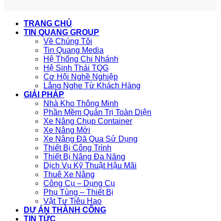
TRANG CHỦ
TIN QUANG GROUP
Về Chúng Tôi
Tin Quang Media
Hệ Thống Chi Nhánh
Hệ Sinh Thái TQG
Cơ Hội Nghề Nghiệp
Lắng Nghe Từ Khách Hàng
GIẢI PHÁP
Nhà Kho Thông Minh
Phần Mềm Quản Trị Toàn Diện
Xe Nâng Chụp Container
Xe Nâng Mới
Xe Nâng Đã Qua Sử Dụng
Thiết Bị Công Trình
Thiết Bị Nâng Đa Năng
Dịch Vụ Kỹ Thuật Hậu Mãi
Thuê Xe Nâng
Công Cụ – Dụng Cụ
Phụ Tùng – Thiết Bị
Vật Tư Tiêu Hao
DỰ ÁN THÀNH CÔNG
TIN TỨC