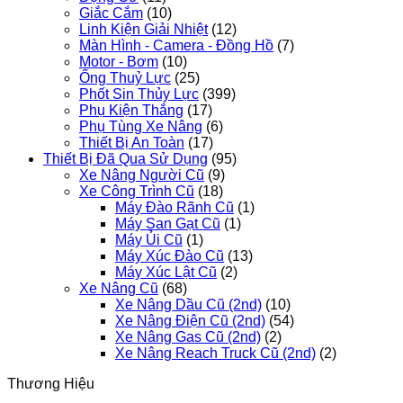
Giắc Cắm
(10)
Linh Kiện Giải Nhiệt
(12)
Màn Hình - Camera - Đồng Hồ
(7)
Motor - Bơm
(10)
Ống Thuỷ Lực
(25)
Phốt Sin Thủy Lực
(399)
Phụ Kiện Thắng
(17)
Phụ Tùng Xe Nâng
(6)
Thiết Bị An Toàn
(17)
Thiết Bị Đã Qua Sử Dụng
(95)
Xe Nâng Người Cũ
(9)
Xe Công Trình Cũ
(18)
Máy Đào Rãnh Cũ
(1)
Máy San Gạt Cũ
(1)
Máy Ủi Cũ
(1)
Máy Xúc Đào Cũ
(13)
Máy Xúc Lật Cũ
(2)
Xe Nâng Cũ
(68)
Xe Nâng Dầu Cũ (2nd)
(10)
Xe Nâng Điện Cũ (2nd)
(54)
Xe Nâng Gas Cũ (2nd)
(2)
Xe Nâng Reach Truck Cũ (2nd)
(2)
Thương Hiệu