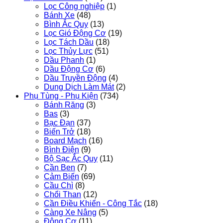
Lọc Công nghiệp
(1)
Bánh Xe
(48)
Bình Ắc Quy
(13)
Lọc Gió Động Cơ
(19)
Lọc Tách Dầu
(18)
Lọc Thủy Lực
(51)
Dầu Phanh
(1)
Dầu Động Cơ
(6)
Dầu Truyền Động
(4)
Dung Dịch Làm Mát
(2)
Phụ Tùng - Phụ Kiện
(734)
Bánh Răng
(3)
Bas
(3)
Bạc Đạn
(37)
Biến Trở
(18)
Board Mạch
(16)
Bình Điện
(9)
Bộ Sạc Ắc Quy
(11)
Cần Ben
(7)
Cảm Biến
(69)
Cầu Chì
(8)
Chổi Than
(12)
Cần Điều Khiển - Công Tắc
(18)
Càng Xe Nâng
(5)
Động Cơ
(11)