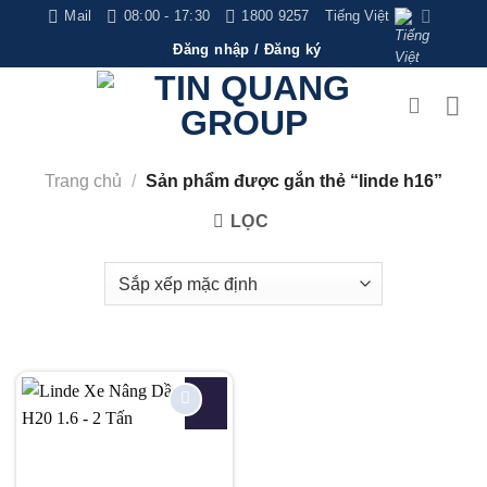
Bỏ
Mail
08:00 - 17:30
1800 9257
Tiếng Việt
qua
Đăng nhập / Đăng ký
nội
dung
Trang chủ
/
Sản phẩm được gắn thẻ “linde h16”
LỌC
Add to
wishlist