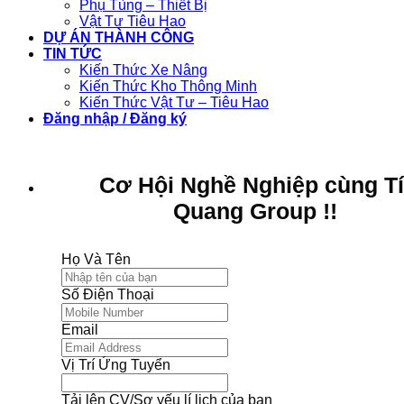
Phụ Tùng – Thiết Bị
Vật Tư Tiêu Hao
DỰ ÁN THÀNH CÔNG
TIN TỨC
Kiến Thức Xe Nâng
Kiến Thức Kho Thông Minh
Kiến Thức Vật Tư – Tiêu Hao
Đăng nhập / Đăng ký
Cơ Hội Nghề Nghiệp cùng T
Quang Group !!
Họ Và Tên
Số Điện Thoại
Email
Vị Trí Ứng Tuyển
Tải lên CV/Sơ yếu lí lịch của bạn