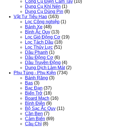
Công Cụ Điện Cầm Tay
(10)
Dụng Cụ Khí Nén
(1)
Dụng Cụ Dùng Pin
(8)
Vật Tư Tiêu Hao
(163)
Lọc Công nghiệp
(1)
Bánh Xe
(48)
Bình Ắc Quy
(13)
Lọc Gió Động Cơ
(19)
Lọc Tách Dầu
(18)
Lọc Thủy Lực
(51)
Dầu Phanh
(1)
Dầu Động Cơ
(6)
Dầu Truyền Động
(4)
Dung Dịch Làm Mát
(2)
Phụ Tùng - Phụ Kiện
(734)
Bánh Răng
(3)
Bas
(3)
Bạc Đạn
(37)
Biến Trở
(18)
Board Mạch
(16)
Bình Điện
(9)
Bộ Sạc Ắc Quy
(11)
Cần Ben
(7)
Cảm Biến
(69)
Cầu Chì
(8)