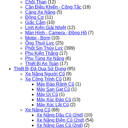
Chổi Than
(12)
Cần Điều Khiển - Công Tắc
(18)
Càng Xe Nâng
(5)
Động Cơ
(11)
Giắc Cắm
(10)
Linh Kiện Giải Nhiệt
(12)
Màn Hình - Camera - Đồng Hồ
(7)
Motor - Bơm
(10)
Ống Thuỷ Lực
(25)
Phốt Sin Thủy Lực
(399)
Phụ Kiện Thắng
(17)
Phụ Tùng Xe Nâng
(6)
Thiết Bị An Toàn
(17)
Thiết Bị Đã Qua Sử Dụng
(95)
Xe Nâng Người Cũ
(9)
Xe Công Trình Cũ
(18)
Máy Đào Rãnh Cũ
(1)
Máy San Gạt Cũ
(1)
Máy Ủi Cũ
(1)
Máy Xúc Đào Cũ
(13)
Máy Xúc Lật Cũ
(2)
Xe Nâng Cũ
(68)
Xe Nâng Dầu Cũ (2nd)
(10)
Xe Nâng Điện Cũ (2nd)
(54)
Xe Nâng Gas Cũ (2nd)
(2)