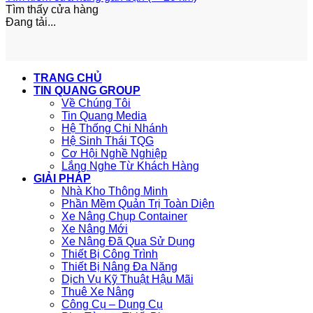
Tìm thấy
cửa hàng
Đang tải...
TRANG CHỦ
TIN QUANG GROUP
Về Chúng Tôi
Tin Quang Media
Hệ Thống Chi Nhánh
Hệ Sinh Thái TQG
Cơ Hội Nghề Nghiệp
Lắng Nghe Từ Khách Hàng
GIẢI PHÁP
Nhà Kho Thông Minh
Phần Mềm Quản Trị Toàn Diện
Xe Nâng Chụp Container
Xe Nâng Mới
Xe Nâng Đã Qua Sử Dụng
Thiết Bị Công Trình
Thiết Bị Nâng Đa Năng
Dịch Vụ Kỹ Thuật Hậu Mãi
Thuê Xe Nâng
Công Cụ – Dụng Cụ