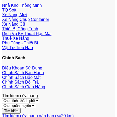
Nhà Kho Thông Minh
TQ Soft
Xe Nâng Mới
Xe Nâng Chụp Container
Xe Nâng Cũ
Thiết Bị Công Trình
Dịch Vụ Kỹ Thuật Hậu Mãi
Thuê Xe Nâng
Phụ Tùng - Thiết Bị
Vật Tư Tiêu Hao
Chính Sách
Điều Khoản Sử Dụng
Chính Sách Bảo Hành
Chính Sách Bảo Mật
Chính Sách Đổi Trả
Chính Sách Giao Hàng
Tìm kiếm cửa hàng
Tìm kiếm cửa hàng gần bạn (<=20 km)