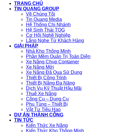
TRANG CHỦ
TIN QUANG GROUP
Về Chúng Tôi
Tin Quang Media
Hệ Thống Chi Nhánh
Hệ Sinh Thái TQG
Cơ Hội Nghề Nghiệp
Lắng Nghe Từ Khách Hàng
GIẢI PHÁP
Nhà Kho Thông Minh
Phần Mềm Quản Trị Toàn Diện
Xe Nâng Chụp Container
Xe Nâng Mới
Xe Nâng Đã Qua Sử Dụng
Thiết Bị Công Trình
Thiết Bị Nâng Đa Năng
Dịch Vụ Kỹ Thuật Hậu Mãi
Thuê Xe Nâng
Công Cụ – Dụng Cụ
Phụ Tùng – Thiết Bị
Vật Tư Tiêu Hao
DỰ ÁN THÀNH CÔNG
TIN TỨC
Kiến Thức Xe Nâng
Kiến Thức Kho Thông Minh