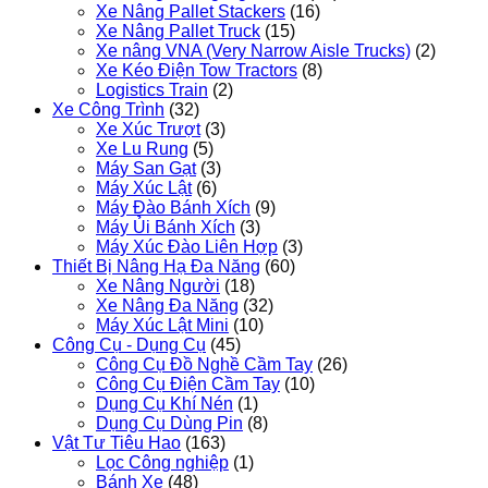
Xe Nâng Pallet Stackers
(16)
Xe Nâng Pallet Truck
(15)
Xe nâng VNA (Very Narrow Aisle Trucks)
(2)
Xe Kéo Điện Tow Tractors
(8)
Logistics Train
(2)
Xe Công Trình
(32)
Xe Xúc Trượt
(3)
Xe Lu Rung
(5)
Máy San Gạt
(3)
Máy Xúc Lật
(6)
Máy Đào Bánh Xích
(9)
Máy Ủi Bánh Xích
(3)
Máy Xúc Đào Liên Hợp
(3)
Thiết Bị Nâng Hạ Đa Năng
(60)
Xe Nâng Người
(18)
Xe Nâng Đa Năng
(32)
Máy Xúc Lật Mini
(10)
Công Cụ - Dụng Cụ
(45)
Công Cụ Đồ Nghề Cầm Tay
(26)
Công Cụ Điện Cầm Tay
(10)
Dụng Cụ Khí Nén
(1)
Dụng Cụ Dùng Pin
(8)
Vật Tư Tiêu Hao
(163)
Lọc Công nghiệp
(1)
Bánh Xe
(48)