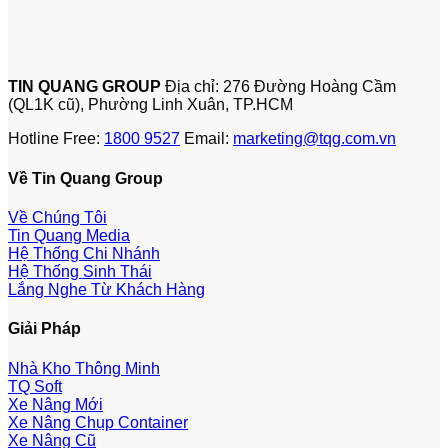
TIN QUANG GROUP
Địa chỉ: 276 Đường Hoàng Cầm
(QL1K cũ), Phường Linh Xuân, TP.HCM
Hotline Free:
1800 9527
Email:
marketing@tqg.com.vn
Về Tin Quang Group
Về Chúng Tôi
Tin Quang Media
Hệ Thống Chi Nhánh
Hệ Thống Sinh Thái
Lắng Nghe Từ Khách Hàng
Giải Pháp
Nhà Kho Thông Minh
TQ Soft
Xe Nâng Mới
Xe Nâng Chụp Container
Xe Nâng Cũ