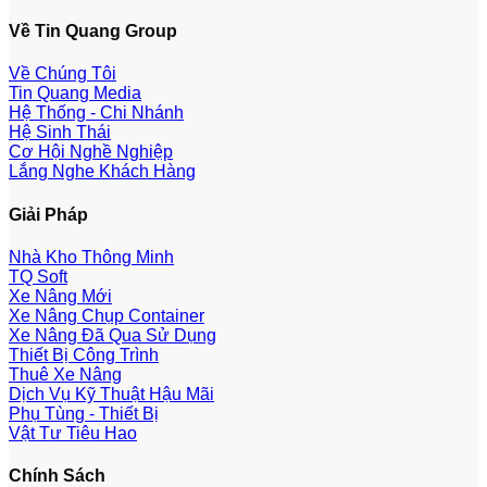
Về Tin Quang Group
Về Chúng Tôi
Tin Quang Media
Hệ Thống - Chi Nhánh
Hệ Sinh Thái
Cơ Hội Nghề Nghiệp
Lắng Nghe Khách Hàng
Giải Pháp
Nhà Kho Thông Minh
TQ Soft
Xe Nâng Mới
Xe Nâng Chụp Container
Xe Nâng Đã Qua Sử Dụng
Thiết Bị Công Trình
Thuê Xe Nâng
Dịch Vụ Kỹ Thuật Hậu Mãi
Phụ Tùng - Thiết Bị
Vật Tư Tiêu Hao
Chính Sách