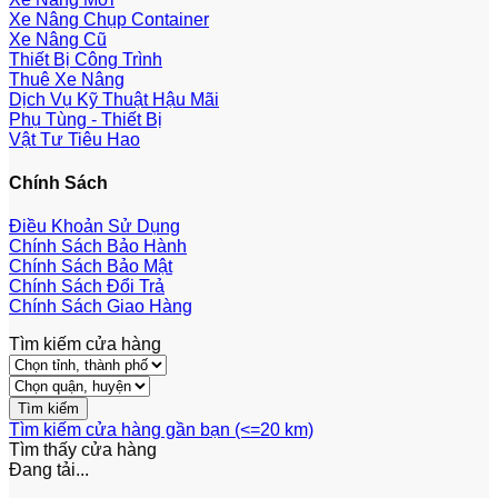
Xe Nâng Chụp Container
Xe Nâng Cũ
Thiết Bị Công Trình
Thuê Xe Nâng
Dịch Vụ Kỹ Thuật Hậu Mãi
Phụ Tùng - Thiết Bị
Vật Tư Tiêu Hao
Chính Sách
Điều Khoản Sử Dụng
Chính Sách Bảo Hành
Chính Sách Bảo Mật
Chính Sách Đổi Trả
Chính Sách Giao Hàng
Tìm kiếm cửa hàng
Tìm kiếm cửa hàng gần bạn (<=20 km)
Tìm thấy
cửa hàng
Đang tải...