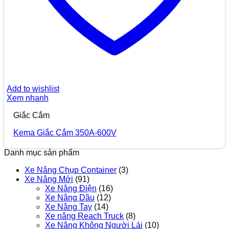
Add to wishlist
Xem nhanh
Giắc Cắm
Kema Giắc Cắm 350A-600V
Danh mục sản phẩm
Xe Nâng Chụp Container
(3)
Xe Nâng Mới
(91)
Xe Nâng Điện
(16)
Xe Nâng Dầu
(12)
Xe Nâng Tay
(14)
Xe nâng Reach Truck
(8)
Xe Nâng Không Người Lái
(10)