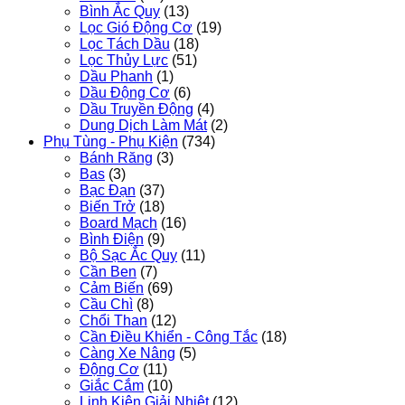
Bình Ắc Quy
(13)
Lọc Gió Động Cơ
(19)
Lọc Tách Dầu
(18)
Lọc Thủy Lực
(51)
Dầu Phanh
(1)
Dầu Động Cơ
(6)
Dầu Truyền Động
(4)
Dung Dịch Làm Mát
(2)
Phụ Tùng - Phụ Kiện
(734)
Bánh Răng
(3)
Bas
(3)
Bạc Đạn
(37)
Biến Trở
(18)
Board Mạch
(16)
Bình Điện
(9)
Bộ Sạc Ắc Quy
(11)
Cần Ben
(7)
Cảm Biến
(69)
Cầu Chì
(8)
Chổi Than
(12)
Cần Điều Khiển - Công Tắc
(18)
Càng Xe Nâng
(5)
Động Cơ
(11)
Giắc Cắm
(10)
Linh Kiện Giải Nhiệt
(12)