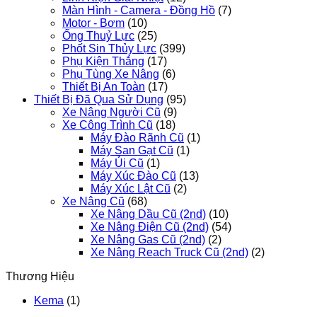
Màn Hình - Camera - Đồng Hồ
(7)
Motor - Bơm
(10)
Ống Thuỷ Lực
(25)
Phốt Sin Thủy Lực
(399)
Phụ Kiện Thắng
(17)
Phụ Tùng Xe Nâng
(6)
Thiết Bị An Toàn
(17)
Thiết Bị Đã Qua Sử Dụng
(95)
Xe Nâng Người Cũ
(9)
Xe Công Trình Cũ
(18)
Máy Đào Rãnh Cũ
(1)
Máy San Gạt Cũ
(1)
Máy Ủi Cũ
(1)
Máy Xúc Đào Cũ
(13)
Máy Xúc Lật Cũ
(2)
Xe Nâng Cũ
(68)
Xe Nâng Dầu Cũ (2nd)
(10)
Xe Nâng Điện Cũ (2nd)
(54)
Xe Nâng Gas Cũ (2nd)
(2)
Xe Nâng Reach Truck Cũ (2nd)
(2)
Thương Hiệu
Kema
(1)