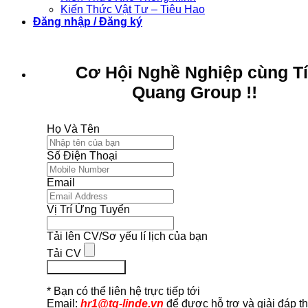
Kiến Thức Vật Tư – Tiêu Hao
Đăng nhập / Đăng ký
Cơ Hội Nghề Nghiệp cùng T
Quang Group !!
Họ Và Tên
Số Điện Thoại
Email
Vị Trí Ứng Tuyển
Tải lên CV/Sơ yếu lí lịch của bạn
Tải CV
Ứng Tuyển Ngay
* Bạn có thể liên hệ trực tiếp tới
Email:
hr1@tq-linde.vn
để được hỗ trợ và giải đáp t