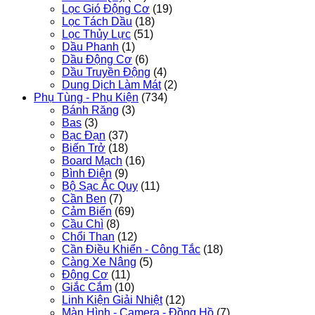
Lọc Gió Động Cơ
(19)
Lọc Tách Dầu
(18)
Lọc Thủy Lực
(51)
Dầu Phanh
(1)
Dầu Động Cơ
(6)
Dầu Truyền Động
(4)
Dung Dịch Làm Mát
(2)
Phụ Tùng - Phụ Kiện
(734)
Bánh Răng
(3)
Bas
(3)
Bạc Đạn
(37)
Biến Trở
(18)
Board Mạch
(16)
Bình Điện
(9)
Bộ Sạc Ắc Quy
(11)
Cần Ben
(7)
Cảm Biến
(69)
Cầu Chì
(8)
Chổi Than
(12)
Cần Điều Khiển - Công Tắc
(18)
Càng Xe Nâng
(5)
Động Cơ
(11)
Giắc Cắm
(10)
Linh Kiện Giải Nhiệt
(12)
Màn Hình - Camera - Đồng Hồ
(7)