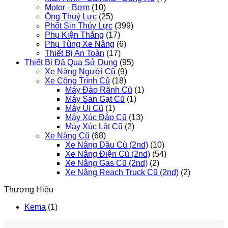
Motor - Bơm
(10)
Ống Thuỷ Lực
(25)
Phốt Sin Thủy Lực
(399)
Phụ Kiện Thắng
(17)
Phụ Tùng Xe Nâng
(6)
Thiết Bị An Toàn
(17)
Thiết Bị Đã Qua Sử Dụng
(95)
Xe Nâng Người Cũ
(9)
Xe Công Trình Cũ
(18)
Máy Đào Rãnh Cũ
(1)
Máy San Gạt Cũ
(1)
Máy Ủi Cũ
(1)
Máy Xúc Đào Cũ
(13)
Máy Xúc Lật Cũ
(2)
Xe Nâng Cũ
(68)
Xe Nâng Dầu Cũ (2nd)
(10)
Xe Nâng Điện Cũ (2nd)
(54)
Xe Nâng Gas Cũ (2nd)
(2)
Xe Nâng Reach Truck Cũ (2nd)
(2)
Thương Hiệu
Kema
(1)