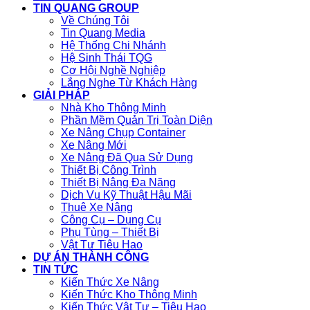
TIN QUANG GROUP
Về Chúng Tôi
Tin Quang Media
Hệ Thống Chi Nhánh
Hệ Sinh Thái TQG
Cơ Hội Nghề Nghiệp
Lắng Nghe Từ Khách Hàng
GIẢI PHÁP
Nhà Kho Thông Minh
Phần Mềm Quản Trị Toàn Diện
Xe Nâng Chụp Container
Xe Nâng Mới
Xe Nâng Đã Qua Sử Dụng
Thiết Bị Công Trình
Thiết Bị Nâng Đa Năng
Dịch Vụ Kỹ Thuật Hậu Mãi
Thuê Xe Nâng
Công Cụ – Dụng Cụ
Phụ Tùng – Thiết Bị
Vật Tư Tiêu Hao
DỰ ÁN THÀNH CÔNG
TIN TỨC
Kiến Thức Xe Nâng
Kiến Thức Kho Thông Minh
Kiến Thức Vật Tư – Tiêu Hao