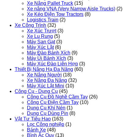
Xe Nâng Pallet Truck
(15)
Xe nâng VNA (Very Narrow Aisle Trucks)
(2)
Xe Kéo Điện Tow Tractors
(8)
Logistics Train
(2)
Xe Công Trình
(32)
Xe Xúc Trượt
(3)
Xe Lu Rung
(5)
Máy San Gạt
(3)
Máy Xúc Lật
(6)
Máy Đào Bánh Xích
(9)
Máy Ủi Bánh Xích
(3)
Máy Xúc Đào Liên Hợp
(3)
Thiết Bị Nâng Hạ Đa Năng
(60)
Xe Nâng Người
(18)
Xe Nâng Đa Năng
(32)
Máy Xúc Lật Mini
(10)
Công Cụ - Dụng Cụ
(45)
Công Cụ Đồ Nghề Cầm Tay
(26)
Công Cụ Điện Cầm Tay
(10)
Dụng Cụ Khí Nén
(1)
Dụng Cụ Dùng Pin
(8)
Vật Tư Tiêu Hao
(163)
Lọc Công nghiệp
(1)
Bánh Xe
(48)
Bình Ắc Quy
(13)