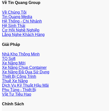
Về Tin Quang Group
Về Chúng Tôi
Tin Quang Media
Hệ Thống - Chi Nhánh
Hệ Sinh Thái
Cơ Hội Nghề Nghiệp
Lắng Nghe Khách Hàng
Giải Pháp
Nhà Kho Thông Minh
TQ Soft
Xe Nâng Mới
Xe Nâng Chụp Container
Xe Nâng Đã Qua Sử Dụng
Thiết Bị Công Trình
Thuê Xe Nâng
Dịch Vụ Kỹ Thuật Hậu Mãi
Phụ Tùng - Thiết Bị
Vật Tư Tiêu Hao
Chính Sách