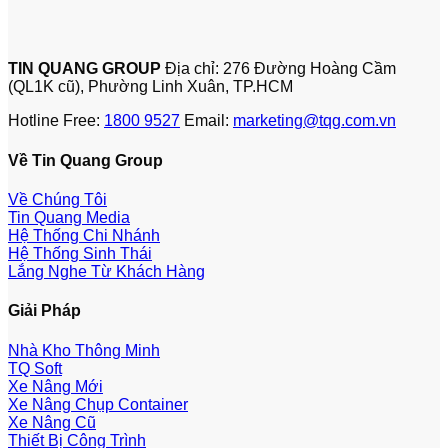
TIN QUANG GROUP
Địa chỉ: 276 Đường Hoàng Cầm
(QL1K cũ), Phường Linh Xuân, TP.HCM
Hotline Free:
1800 9527
Email:
marketing@tqg.com.vn
Về Tin Quang Group
Về Chúng Tôi
Tin Quang Media
Hệ Thống Chi Nhánh
Hệ Thống Sinh Thái
Lắng Nghe Từ Khách Hàng
Giải Pháp
Nhà Kho Thông Minh
TQ Soft
Xe Nâng Mới
Xe Nâng Chụp Container
Xe Nâng Cũ
Thiết Bị Công Trình