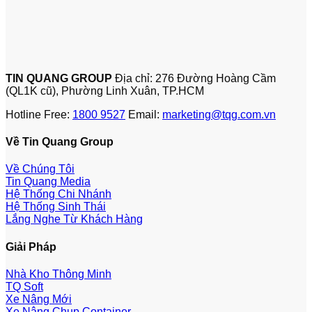
TIN QUANG GROUP
Địa chỉ: 276 Đường Hoàng Cầm
(QL1K cũ), Phường Linh Xuân, TP.HCM
Hotline Free:
1800 9527
Email:
marketing@tqg.com.vn
Về Tin Quang Group
Về Chúng Tôi
Tin Quang Media
Hệ Thống Chi Nhánh
Hệ Thống Sinh Thái
Lắng Nghe Từ Khách Hàng
Giải Pháp
Nhà Kho Thông Minh
TQ Soft
Xe Nâng Mới
Xe Nâng Chụp Container