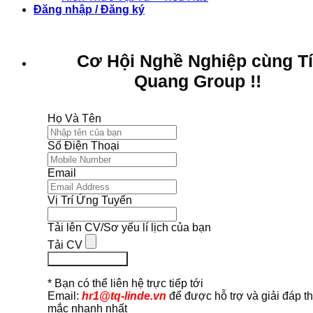
Đăng nhập / Đăng ký
Cơ Hội Nghề Nghiệp cùng T
Quang Group !!
Họ Và Tên
Số Điện Thoại
Email
Vị Trí Ứng Tuyển
Tải lên CV/Sơ yếu lí lịch của bạn
Tải CV
Ứng Tuyển Ngay
* Bạn có thể liên hệ trực tiếp tới
Email:
hr1@tq-linde.vn
để được hỗ trợ và giải đáp t
mắc nhanh nhất