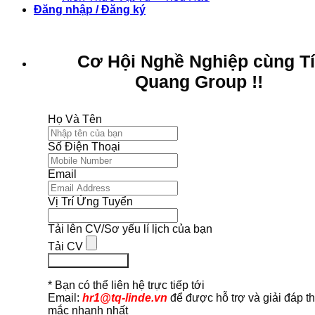
Đăng nhập / Đăng ký
Cơ Hội Nghề Nghiệp cùng T
Quang Group !!
Họ Và Tên
Số Điện Thoại
Email
Vị Trí Ứng Tuyển
Tải lên CV/Sơ yếu lí lịch của bạn
Tải CV
Ứng Tuyển Ngay
* Bạn có thể liên hệ trực tiếp tới
Email:
hr1@tq-linde.vn
để được hỗ trợ và giải đáp t
mắc nhanh nhất