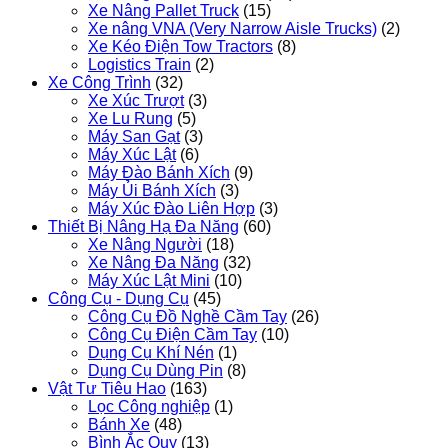
Xe Nâng Pallet Truck
(15)
Xe nâng VNA (Very Narrow Aisle Trucks)
(2)
Xe Kéo Điện Tow Tractors
(8)
Logistics Train
(2)
Xe Công Trình
(32)
Xe Xúc Trượt
(3)
Xe Lu Rung
(5)
Máy San Gạt
(3)
Máy Xúc Lật
(6)
Máy Đào Bánh Xích
(9)
Máy Ủi Bánh Xích
(3)
Máy Xúc Đào Liên Hợp
(3)
Thiết Bị Nâng Hạ Đa Năng
(60)
Xe Nâng Người
(18)
Xe Nâng Đa Năng
(32)
Máy Xúc Lật Mini
(10)
Công Cụ - Dụng Cụ
(45)
Công Cụ Đồ Nghề Cầm Tay
(26)
Công Cụ Điện Cầm Tay
(10)
Dụng Cụ Khí Nén
(1)
Dụng Cụ Dùng Pin
(8)
Vật Tư Tiêu Hao
(163)
Lọc Công nghiệp
(1)
Bánh Xe
(48)
Bình Ắc Quy
(13)