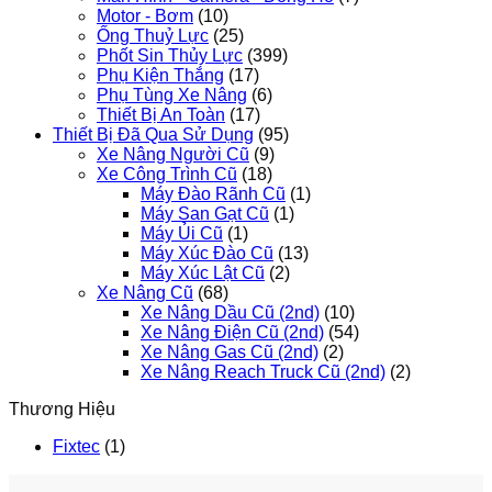
Motor - Bơm
(10)
Ống Thuỷ Lực
(25)
Phốt Sin Thủy Lực
(399)
Phụ Kiện Thắng
(17)
Phụ Tùng Xe Nâng
(6)
Thiết Bị An Toàn
(17)
Thiết Bị Đã Qua Sử Dụng
(95)
Xe Nâng Người Cũ
(9)
Xe Công Trình Cũ
(18)
Máy Đào Rãnh Cũ
(1)
Máy San Gạt Cũ
(1)
Máy Ủi Cũ
(1)
Máy Xúc Đào Cũ
(13)
Máy Xúc Lật Cũ
(2)
Xe Nâng Cũ
(68)
Xe Nâng Dầu Cũ (2nd)
(10)
Xe Nâng Điện Cũ (2nd)
(54)
Xe Nâng Gas Cũ (2nd)
(2)
Xe Nâng Reach Truck Cũ (2nd)
(2)
Thương Hiệu
Fixtec
(1)