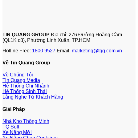
TIN QUANG GROUP
Địa chỉ: 276 Đường Hoàng Cầm
(QL1K cũ), Phường Linh Xuân, TP.HCM
Hotline Free:
1800 9527
Email:
marketing@tqg.com.vn
Về Tin Quang Group
Về Chúng Tôi
Tin Quang Media
Hệ Thống Chi Nhánh
Hệ Thống Sinh Thái
Lắng Nghe Từ Khách Hàng
Giải Pháp
Nhà Kho Thông Minh
TQ Soft
Xe Nâng Mới
Xe Nâng Chụp Container