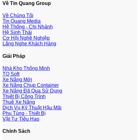
Về Tin Quang Group
Về Chúng Tôi
Tin Quang Media
Hệ Thống - Chi Nhánh
Hệ Sinh Thái
Cơ Hội Nghề Nghiệp
Lắng Nghe Khách Hàng
Giải Pháp
Nhà Kho Thông Minh
TQ Soft
Xe Nâng Mới
Xe Nâng Chụp Container
Xe Nâng Đã Qua Sử Dụng
Thiết Bị Công Trình
Thuê Xe Nâng
Dịch Vụ Kỹ Thuật Hậu Mãi
Phụ Tùng - Thiết Bị
Vật Tư Tiêu Hao
Chính Sách