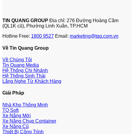
TIN QUANG GROUP
Địa chỉ: 276 Đường Hoàng Cầm
(QL1K cũ), Phường Linh Xuân, TP.HCM
Hotline Free:
1800 9527
Email:
marketing@tqg.com.vn
Về Tin Quang Group
Về Chúng Tôi
Tin Quang Media
Hệ Thống Chi Nhánh
Hệ Thống Sinh Thái
Lắng Nghe Từ Khách Hàng
Giải Pháp
Nhà Kho Thông Minh
TQ Soft
Xe Nâng Mới
Xe Nâng Chụp Container
Xe Nâng Cũ
Thiết Bị Công Trình