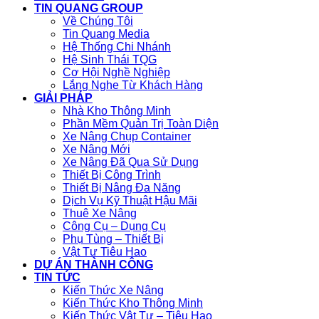
TIN QUANG GROUP
Về Chúng Tôi
Tin Quang Media
Hệ Thống Chi Nhánh
Hệ Sinh Thái TQG
Cơ Hội Nghề Nghiệp
Lắng Nghe Từ Khách Hàng
GIẢI PHÁP
Nhà Kho Thông Minh
Phần Mềm Quản Trị Toàn Diện
Xe Nâng Chụp Container
Xe Nâng Mới
Xe Nâng Đã Qua Sử Dụng
Thiết Bị Công Trình
Thiết Bị Nâng Đa Năng
Dịch Vụ Kỹ Thuật Hậu Mãi
Thuê Xe Nâng
Công Cụ – Dụng Cụ
Phụ Tùng – Thiết Bị
Vật Tư Tiêu Hao
DỰ ÁN THÀNH CÔNG
TIN TỨC
Kiến Thức Xe Nâng
Kiến Thức Kho Thông Minh
Kiến Thức Vật Tư – Tiêu Hao