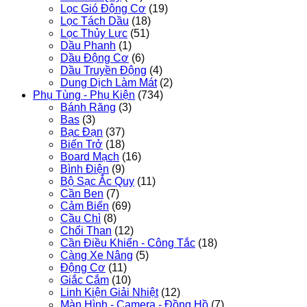
Lọc Gió Động Cơ
(19)
Lọc Tách Dầu
(18)
Lọc Thủy Lực
(51)
Dầu Phanh
(1)
Dầu Động Cơ
(6)
Dầu Truyền Động
(4)
Dung Dịch Làm Mát
(2)
Phụ Tùng - Phụ Kiện
(734)
Bánh Răng
(3)
Bas
(3)
Bạc Đạn
(37)
Biến Trở
(18)
Board Mạch
(16)
Bình Điện
(9)
Bộ Sạc Ắc Quy
(11)
Cần Ben
(7)
Cảm Biến
(69)
Cầu Chì
(8)
Chổi Than
(12)
Cần Điều Khiển - Công Tắc
(18)
Càng Xe Nâng
(5)
Động Cơ
(11)
Giắc Cắm
(10)
Linh Kiện Giải Nhiệt
(12)
Màn Hình - Camera - Đồng Hồ
(7)