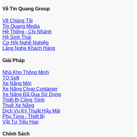
Về Tin Quang Group
Về Chúng Tôi
Tin Quang Media
Hệ Thống - Chi Nhánh
Hệ Sinh Thái
Cơ Hội Nghề Nghiệp
Lắng Nghe Khách Hàng
Giải Pháp
Nhà Kho Thông Minh
TQ Soft
Xe Nâng Mới
Xe Nâng Chụp Container
Xe Nâng Đã Qua Sử Dụng
Thiết Bị Công Trình
Thuê Xe Nâng
Dịch Vụ Kỹ Thuật Hậu Mãi
Phụ Tùng - Thiết Bị
Vật Tư Tiêu Hao
Chính Sách