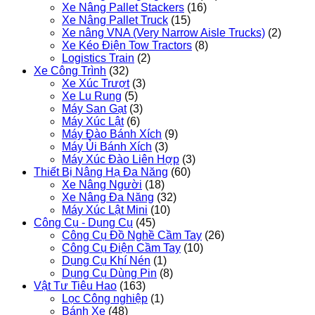
Xe Nâng Pallet Stackers
(16)
Xe Nâng Pallet Truck
(15)
Xe nâng VNA (Very Narrow Aisle Trucks)
(2)
Xe Kéo Điện Tow Tractors
(8)
Logistics Train
(2)
Xe Công Trình
(32)
Xe Xúc Trượt
(3)
Xe Lu Rung
(5)
Máy San Gạt
(3)
Máy Xúc Lật
(6)
Máy Đào Bánh Xích
(9)
Máy Ủi Bánh Xích
(3)
Máy Xúc Đào Liên Hợp
(3)
Thiết Bị Nâng Hạ Đa Năng
(60)
Xe Nâng Người
(18)
Xe Nâng Đa Năng
(32)
Máy Xúc Lật Mini
(10)
Công Cụ - Dụng Cụ
(45)
Công Cụ Đồ Nghề Cầm Tay
(26)
Công Cụ Điện Cầm Tay
(10)
Dụng Cụ Khí Nén
(1)
Dụng Cụ Dùng Pin
(8)
Vật Tư Tiêu Hao
(163)
Lọc Công nghiệp
(1)
Bánh Xe
(48)