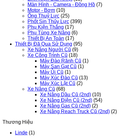
Màn Hình - Camera - Đồng Hồ
(7)
Motor - Bơm
(10)
Ống Thuỷ Lực
(25)
Phốt Sin Thủy Lực
(399)
Phụ Kiện Thắng
(17)
Phụ Tùng Xe Nâng
(6)
Thiết Bị An Toàn
(17)
Thiết Bị Đã Qua Sử Dụng
(95)
Xe Nâng Người Cũ
(9)
Xe Công Trình Cũ
(18)
Máy Đào Rãnh Cũ
(1)
Máy San Gạt Cũ
(1)
Máy Ủi Cũ
(1)
Máy Xúc Đào Cũ
(13)
Máy Xúc Lật Cũ
(2)
Xe Nâng Cũ
(68)
Xe Nâng Dầu Cũ (2nd)
(10)
Xe Nâng Điện Cũ (2nd)
(54)
Xe Nâng Gas Cũ (2nd)
(2)
Xe Nâng Reach Truck Cũ (2nd)
(2)
Thương Hiệu
Linde
(1)