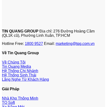
TIN QUANG GROUP
Địa chỉ: 276 Đường Hoàng Cầm
(QL1K cũ), Phường Linh Xuân, TP.HCM
Hotline Free:
1800 9527
Email:
marketing@tqg.com.vn
Về Tin Quang Group
Về Chúng Tôi
Tin Quang Media
Hệ Thống Chi Nhánh
Hệ Thống Sinh Thái
Lắng Nghe Từ Khách Hàng
Giải Pháp
Nhà Kho Thông Minh
TQ Soft
Xe Nâng Mới