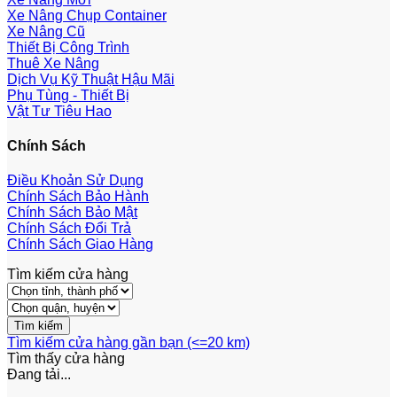
Xe Nâng Chụp Container
Xe Nâng Cũ
Thiết Bị Công Trình
Thuê Xe Nâng
Dịch Vụ Kỹ Thuật Hậu Mãi
Phụ Tùng - Thiết Bị
Vật Tư Tiêu Hao
Chính Sách
Điều Khoản Sử Dụng
Chính Sách Bảo Hành
Chính Sách Bảo Mật
Chính Sách Đổi Trả
Chính Sách Giao Hàng
Tìm kiếm cửa hàng
Tìm kiếm cửa hàng gần bạn (<=20 km)
Tìm thấy
cửa hàng
Đang tải...