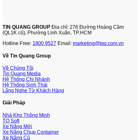
TIN QUANG GROUP
Địa chỉ: 276 Đường Hoàng Cầm
(QL1K cũ), Phường Linh Xuân, TP.HCM
Hotline Free:
1800 9527
Email:
marketing@tqg.com.vn
Về Tin Quang Group
Về Chúng Tôi
Tin Quang Media
Hệ Thống Chi Nhánh
Hệ Thống Sinh Thái
Lắng Nghe Từ Khách Hàng
Giải Pháp
Nhà Kho Thông Minh
TQ Soft
Xe Nâng Mới
Xe Nâng Chụp Container
Xe Nâng Cũ