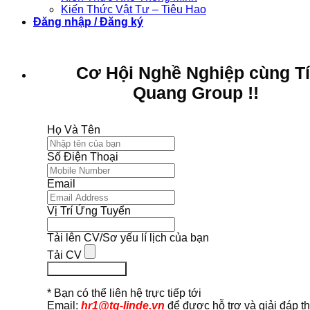
Kiến Thức Vật Tư – Tiêu Hao
Đăng nhập / Đăng ký
Cơ Hội Nghề Nghiệp cùng T
Quang Group !!
Họ Và Tên
Số Điện Thoại
Email
Vị Trí Ứng Tuyển
Tải lên CV/Sơ yếu lí lịch của bạn
Tải CV
Ứng Tuyển Ngay
* Bạn có thể liên hệ trực tiếp tới
Email:
hr1@tq-linde.vn
để được hỗ trợ và giải đáp t