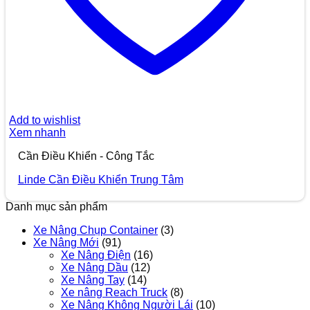
Add to wishlist
Xem nhanh
Cần Điều Khiển - Công Tắc
Linde Cần Điều Khiển Trung Tâm
Danh mục sản phẩm
Xe Nâng Chụp Container
(3)
Xe Nâng Mới
(91)
Xe Nâng Điện
(16)
Xe Nâng Dầu
(12)
Xe Nâng Tay
(14)
Xe nâng Reach Truck
(8)
Xe Nâng Không Người Lái
(10)