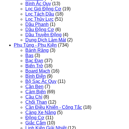
Bình Ắc Quy
(13)
Lọc Gió Động Cơ
(19)
Lọc Tách Dầu
(18)
Lọc Thủy Lực
(51)
Dầu Phanh
(1)
Dầu Động Cơ
(6)
Dầu Truyền Động
(4)
Dung Dịch Làm Mát
(2)
Phụ Tùng - Phụ Kiện
(734)
Bánh Răng
(3)
Bas
(3)
Bạc Đạn
(37)
Biến Trở
(18)
Board Mạch
(16)
Bình Điện
(9)
Bộ Sạc Ắc Quy
(11)
Cần Ben
(7)
Cảm Biến
(69)
Cầu Chì
(8)
Chổi Than
(12)
Cần Điều Khiển - Công Tắc
(18)
Càng Xe Nâng
(5)
Động Cơ
(11)
Giắc Cắm
(10)
Linh Kiện Giải Nhiệt
(12)