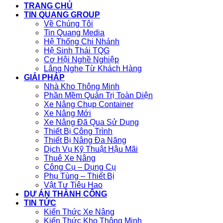
TRANG CHỦ
TIN QUANG GROUP
Về Chúng Tôi
Tin Quang Media
Hệ Thống Chi Nhánh
Hệ Sinh Thái TQG
Cơ Hội Nghề Nghiệp
Lắng Nghe Từ Khách Hàng
GIẢI PHÁP
Nhà Kho Thông Minh
Phần Mềm Quản Trị Toàn Diện
Xe Nâng Chụp Container
Xe Nâng Mới
Xe Nâng Đã Qua Sử Dụng
Thiết Bị Công Trình
Thiết Bị Nâng Đa Năng
Dịch Vụ Kỹ Thuật Hậu Mãi
Thuê Xe Nâng
Công Cụ – Dụng Cụ
Phụ Tùng – Thiết Bị
Vật Tư Tiêu Hao
DỰ ÁN THÀNH CÔNG
TIN TỨC
Kiến Thức Xe Nâng
Kiến Thức Kho Thông Minh