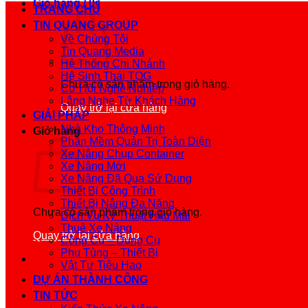
Giỏ hàng /
0
₫
TRANG CHỦ
TIN QUANG GROUP
Về Chúng Tôi
Tin Quang Media
Hệ Thống Chi Nhánh
Hệ Sinh Thái TQG
Chưa có sản phẩm trong giỏ hàng.
Cơ Hội Nghề Nghiệp
Lắng Nghe Từ Khách Hàng
Quay trở lại cửa hàng
GIẢI PHÁP
Nhà Kho Thông Minh
Giỏ hàng
Phần Mềm Quản Trị Toàn Diện
Xe Nâng Chụp Container
Xe Nâng Mới
Xe Nâng Đã Qua Sử Dụng
Thiết Bị Công Trình
Thiết Bị Nâng Đa Năng
Chưa có sản phẩm trong giỏ hàng.
Dịch Vụ Kỹ Thuật Hậu Mãi
Thuê Xe Nâng
Quay trở lại cửa hàng
Công Cụ – Dụng Cụ
Phụ Tùng – Thiết Bị
Vật Tư Tiêu Hao
DỰ ÁN THÀNH CÔNG
TIN TỨC