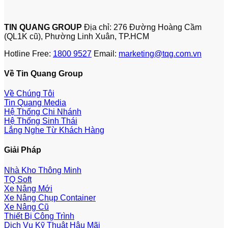
TIN QUANG GROUP
Địa chỉ: 276 Đường Hoàng Cầm
(QL1K cũ), Phường Linh Xuân, TP.HCM
Hotline Free:
1800 9527
Email:
marketing@tqg.com.vn
Về Tin Quang Group
Về Chúng Tôi
Tin Quang Media
Hệ Thống Chi Nhánh
Hệ Thống Sinh Thái
Lắng Nghe Từ Khách Hàng
Giải Pháp
Nhà Kho Thông Minh
TQ Soft
Xe Nâng Mới
Xe Nâng Chụp Container
Xe Nâng Cũ
Thiết Bị Công Trình
Dịch Vụ Kỹ Thuật Hậu Mãi