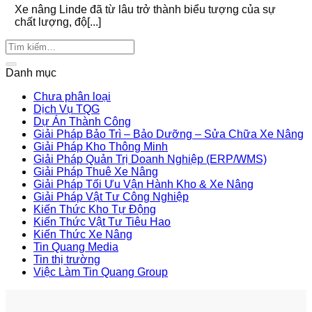
Xe nâng Linde đã từ lâu trở thành biểu tượng của sự
chất lượng, độ[...]
Danh mục
Chưa phân loại
Dịch Vụ TQG
Dự Án Thành Công
Giải Pháp Bảo Trì – Bảo Dưỡng – Sửa Chữa Xe Nâng
Giải Pháp Kho Thông Minh
Giải Pháp Quản Trị Doanh Nghiệp (ERP/WMS)
Giải Pháp Thuê Xe Nâng
Giải Pháp Tối Ưu Vận Hành Kho & Xe Nâng
Giải Pháp Vật Tư Công Nghiệp
Kiến Thức Kho Tự Động
Kiến Thức Vật Tư Tiêu Hao
Kiến Thức Xe Nâng
Tin Quang Media
Tin thị trường
Việc Làm Tin Quang Group