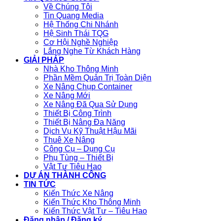
Về Chúng Tôi
Tin Quang Media
Hệ Thống Chi Nhánh
Hệ Sinh Thái TQG
Cơ Hội Nghề Nghiệp
Lắng Nghe Từ Khách Hàng
GIẢI PHÁP
Nhà Kho Thông Minh
Phần Mềm Quản Trị Toàn Diện
Xe Nâng Chụp Container
Xe Nâng Mới
Xe Nâng Đã Qua Sử Dụng
Thiết Bị Công Trình
Thiết Bị Nâng Đa Năng
Dịch Vụ Kỹ Thuật Hậu Mãi
Thuê Xe Nâng
Công Cụ – Dụng Cụ
Phụ Tùng – Thiết Bị
Vật Tư Tiêu Hao
DỰ ÁN THÀNH CÔNG
TIN TỨC
Kiến Thức Xe Nâng
Kiến Thức Kho Thông Minh
Kiến Thức Vật Tư – Tiêu Hao
Đăng nhập / Đăng ký