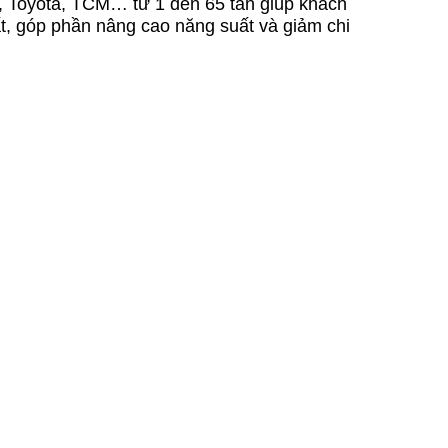
, Toyota, TCM… từ 1 đến 65 tấn giúp khách
t, góp phần nâng cao năng suất và giảm chi