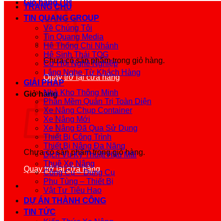
Giỏ hàng /
0
₫
TRANG CHỦ
TIN QUANG GROUP
Về Chúng Tôi
Tin Quang Media
Hệ Thống Chi Nhánh
Hệ Sinh Thái TQG
Chưa có sản phẩm trong giỏ hàng.
Cơ Hội Nghề Nghiệp
Lắng Nghe Từ Khách Hàng
Quay trở lại cửa hàng
GIẢI PHÁP
Nhà Kho Thông Minh
Giỏ hàng
Phần Mềm Quản Trị Toàn Diện
Xe Nâng Chụp Container
Xe Nâng Mới
Xe Nâng Đã Qua Sử Dụng
Thiết Bị Công Trình
Thiết Bị Nâng Đa Năng
Chưa có sản phẩm trong giỏ hàng.
Dịch Vụ Kỹ Thuật Hậu Mãi
Thuê Xe Nâng
Quay trở lại cửa hàng
Công Cụ – Dụng Cụ
Phụ Tùng – Thiết Bị
Vật Tư Tiêu Hao
DỰ ÁN THÀNH CÔNG
TIN TỨC