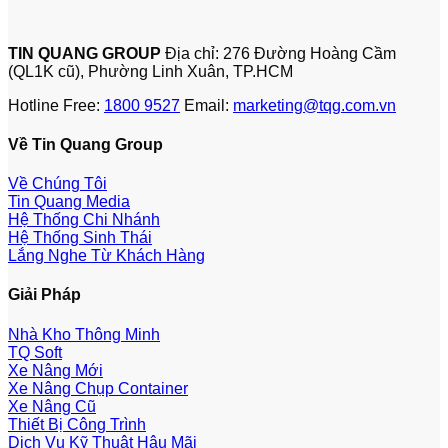
TIN QUANG GROUP
Địa chỉ: 276 Đường Hoàng Cầm
(QL1K cũ), Phường Linh Xuân, TP.HCM
Hotline Free:
1800 9527
Email:
marketing@tqg.com.vn
Về Tin Quang Group
Về Chúng Tôi
Tin Quang Media
Hệ Thống Chi Nhánh
Hệ Thống Sinh Thái
Lắng Nghe Từ Khách Hàng
Giải Pháp
Nhà Kho Thông Minh
TQ Soft
Xe Nâng Mới
Xe Nâng Chụp Container
Xe Nâng Cũ
Thiết Bị Công Trình
Dịch Vụ Kỹ Thuật Hậu Mãi