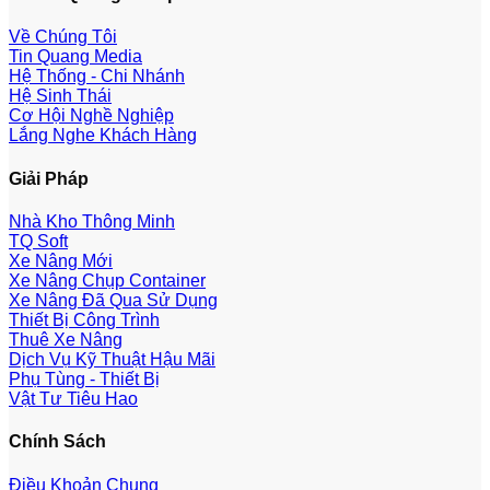
Về Chúng Tôi
Tin Quang Media
Hệ Thống - Chi Nhánh
Hệ Sinh Thái
Cơ Hội Nghề Nghiệp
Lắng Nghe Khách Hàng
Giải Pháp
Nhà Kho Thông Minh
TQ Soft
Xe Nâng Mới
Xe Nâng Chụp Container
Xe Nâng Đã Qua Sử Dụng
Thiết Bị Công Trình
Thuê Xe Nâng
Dịch Vụ Kỹ Thuật Hậu Mãi
Phụ Tùng - Thiết Bị
Vật Tư Tiêu Hao
Chính Sách
Điều Khoản Chung