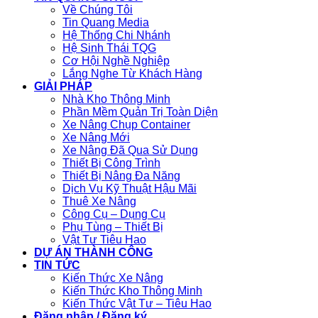
Về Chúng Tôi
Tin Quang Media
Hệ Thống Chi Nhánh
Hệ Sinh Thái TQG
Cơ Hội Nghề Nghiệp
Lắng Nghe Từ Khách Hàng
GIẢI PHÁP
Nhà Kho Thông Minh
Phần Mềm Quản Trị Toàn Diện
Xe Nâng Chụp Container
Xe Nâng Mới
Xe Nâng Đã Qua Sử Dụng
Thiết Bị Công Trình
Thiết Bị Nâng Đa Năng
Dịch Vụ Kỹ Thuật Hậu Mãi
Thuê Xe Nâng
Công Cụ – Dụng Cụ
Phụ Tùng – Thiết Bị
Vật Tư Tiêu Hao
DỰ ÁN THÀNH CÔNG
TIN TỨC
Kiến Thức Xe Nâng
Kiến Thức Kho Thông Minh
Kiến Thức Vật Tư – Tiêu Hao
Đăng nhập / Đăng ký