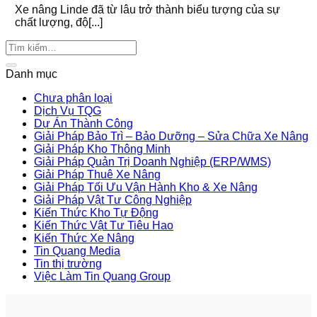
Xe nâng Linde đã từ lâu trở thành biểu tượng của sự
chất lượng, độ[...]
Danh mục
Chưa phân loại
Dịch Vụ TQG
Dự Án Thành Công
Giải Pháp Bảo Trì – Bảo Dưỡng – Sửa Chữa Xe Nâng
Giải Pháp Kho Thông Minh
Giải Pháp Quản Trị Doanh Nghiệp (ERP/WMS)
Giải Pháp Thuê Xe Nâng
Giải Pháp Tối Ưu Vận Hành Kho & Xe Nâng
Giải Pháp Vật Tư Công Nghiệp
Kiến Thức Kho Tự Động
Kiến Thức Vật Tư Tiêu Hao
Kiến Thức Xe Nâng
Tin Quang Media
Tin thị trường
Việc Làm Tin Quang Group