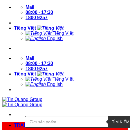
Bỏ
Mail
qua
08:00 - 17:30
nội
1800 9257
dung
Tiếng Việt
Tiếng Việt
English
Đăng nhập / Đăng ký
Mail
08:00 - 17:30
1800 9257
Tiếng Việt
Tiếng Việt
English
Đăng nhập / Đăng ký
Tìm
TÌM KIẾ
kiếm
TRANG CHỦ
sản