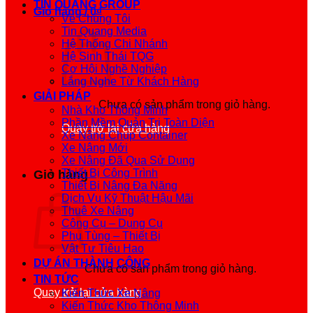
TIN QUANG GROUP
phẩm
Giỏ hàng /
0
₫
Về Chúng Tôi
Tin Quang Media
Hệ Thống Chi Nhánh
Hệ Sinh Thái TQG
Cơ Hội Nghề Nghiệp
Lắng Nghe Từ Khách Hàng
GIẢI PHÁP
Chưa có sản phẩm trong giỏ hàng.
Nhà Kho Thông Minh
Phần Mềm Quản Trị Toàn Diện
Quay trở lại cửa hàng
Xe Nâng Chụp Container
Xe Nâng Mới
Xe Nâng Đã Qua Sử Dụng
Thiết Bị Công Trình
Giỏ hàng
Thiết Bị Nâng Đa Năng
Dịch Vụ Kỹ Thuật Hậu Mãi
Thuê Xe Nâng
Công Cụ – Dụng Cụ
Phụ Tùng – Thiết Bị
Vật Tư Tiêu Hao
DỰ ÁN THÀNH CÔNG
Chưa có sản phẩm trong giỏ hàng.
TIN TỨC
Quay trở lại cửa hàng
Kiến Thức Xe Nâng
Kiến Thức Kho Thông Minh