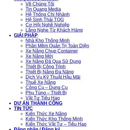
Về Chúng Tôi
Tin Quang Media
Hệ Thống Chi Nhánh
Hệ Sinh Thái TQG
Cơ Hội Nghề Nghiệp
Lắng Nghe Từ Khách Hàng
GIẢI PHÁP
Nhà Kho Thông Minh
Phần Mềm Quản Trị Toàn Diện
Xe Nâng Chụp Container
Xe Nâng Mới
Xe Nâng Đã Qua Sử Dụng
Thiết Bị Công Trình
Thiết Bị Nâng Đa Năng
Dịch Vụ Kỹ Thuật Hậu Mãi
Thuê Xe Nâng
Công Cụ – Dụng Cụ
Phụ Tùng – Thiết Bị
Vật Tư Tiêu Hao
DỰ ÁN THÀNH CÔNG
TIN TỨC
Kiến Thức Xe Nâng
Kiến Thức Kho Thông Minh
Kiến Thức Vật Tư – Tiêu Hao
Đăng nhập / Đăng ký