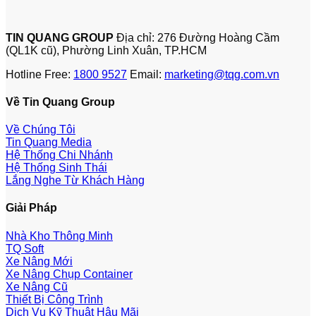
TIN QUANG GROUP
Địa chỉ: 276 Đường Hoàng Cầm
(QL1K cũ), Phường Linh Xuân, TP.HCM
Hotline Free:
1800 9527
Email:
marketing@tqg.com.vn
Về Tin Quang Group
Về Chúng Tôi
Tin Quang Media
Hệ Thống Chi Nhánh
Hệ Thống Sinh Thái
Lắng Nghe Từ Khách Hàng
Giải Pháp
Nhà Kho Thông Minh
TQ Soft
Xe Nâng Mới
Xe Nâng Chụp Container
Xe Nâng Cũ
Thiết Bị Công Trình
Dịch Vụ Kỹ Thuật Hậu Mãi