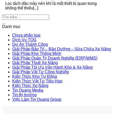
Lọc tách dầu máy nén khí là một thiết bị quan trọng
không thể thiếu[...]
Danh mục
Chưa phân loại
Dịch Vụ TQG
Dự Án Thành Công
Giải Pháp Bảo Trì – Bảo Dưỡng – Sửa Chữa Xe Nâng
Giải Pháp Kho Thông Minh
Giải Pháp Quản Trị Doanh Nghiệp (ERP/WMS)
Giải Pháp Thuê Xe Nâng
Giải Pháp Tối Ưu Vận Hành Kho & Xe Nâng
Giải Pháp Vật Tư Công Nghiệp
Kiến Thức Kho Tự Động
Kiến Thức Vật Tư Tiêu Hao
Kiến Thức Xe Nâng
Tin Quang Media
Tin thị trường
Việc Làm Tin Quang Group