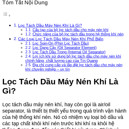
Tóm Tắt Nội Dung
Lọc Tách Dầu Máy Nén Khí Là Gì?
Cấu tạo của bộ lọc tách dầu cho máy nén khí
Chức năng của bộ lọc tách dầu trong hệ thống khí nén
Các Loại Lọc Tách Dầu Máy Nén Khí Phổ Biến
Lọc Spin-On (Phin Lọc Tách Dầu)
Lọc Dạng Cây (Oil Separator Element)
Lọc Tách Dầu Trong (Internal Oil Separator)
Lợi ích khi sử dụng bộ lọc tách dầu cho máy nén khí
chính hãng, chất lượng cao của Tín Quang
Địa chỉ cung cấp và lắp đặt lọc tách dầu cho máy nén
khí chuyên nghiệp – uy tín
Lọc Tách Dầu Máy Nén Khí Là
Gì?
Lọc tách dầu máy nén khí, hay còn gọi là air/oil
separator, là thiết bị thiết yếu trong quá trình vận hành
của hệ thống khí nén. Nó có nhiệm vụ loại bỏ dầu và
các tạp chất khỏi khí nén trước khi khí ra khỏi hệ