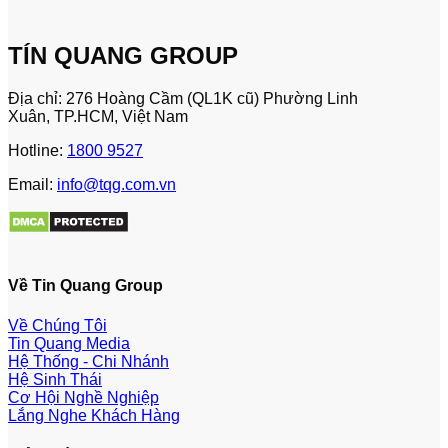
TÍN QUANG GROUP
Địa chỉ: 276 Hoàng Cầm (QL1K cũ) Phường Linh
Xuân, TP.HCM, Việt Nam
Hotline:
1800 9527
Email:
info@tqg.com.vn
Về Tin Quang Group
Về Chúng Tôi
Tin Quang Media
Hệ Thống - Chi Nhánh
Hệ Sinh Thái
Cơ Hội Nghề Nghiệp
Lắng Nghe Khách Hàng