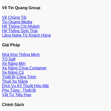
Về Tin Quang Group
Về Chúng Tôi
Tin Quang Media
Hệ Thống Chi Nhánh
Hệ Thống Sinh Thái
Lắng Nghe Từ Khách Hàng
Giải Pháp
Nhà Kho Thông Minh
TQ Soft
Xe Nâng Mới
Xe Nâng Chụp Container
Xe Nâng Cũ
Thiết Bị Công Trình
Thuê Xe Nâng
Dịch Vụ Kỹ Thuật Hậu Mãi
Phụ Tùng - Thiết Bị
Vật Tư Tiêu Hao
Chính Sách