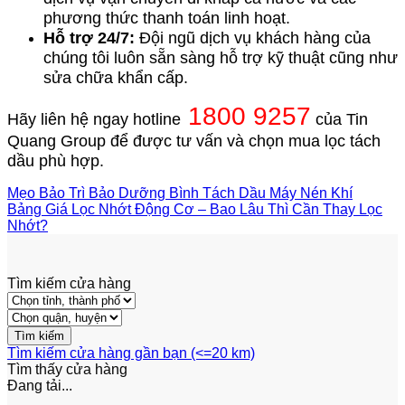
phương thức thanh toán linh hoạt.
Hỗ trợ 24/7:
Đội ngũ dịch vụ khách hàng của
chúng tôi luôn sẵn sàng hỗ trợ kỹ thuật cũng như
sửa chữa khẩn cấp.
1800 9257
Hãy liên hệ ngay hotline
của Tin
Quang Group để được tư vấn và chọn mua lọc tách
dầu phù hợp.
Mẹo Bảo Trì Bảo Dưỡng Bình Tách Dầu Máy Nén Khí
Bảng Giá Lọc Nhớt Động Cơ – Bao Lâu Thì Cần Thay Lọc
Nhớt?
Tìm kiếm cửa hàng
Tìm kiếm cửa hàng gần bạn (<=20 km)
Tìm thấy
cửa hàng
Đang tải...