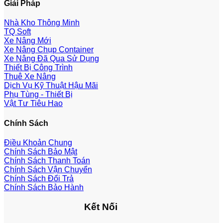
Giải Pháp
Nhà Kho Thông Minh
TQ Soft
Xe Nâng Mới
Xe Nâng Chụp Container
Xe Nâng Đã Qua Sử Dụng
Thiết Bị Công Trình
Thuê Xe Nâng
Dịch Vụ Kỹ Thuật Hậu Mãi
Phụ Tùng - Thiết Bị
Vật Tư Tiêu Hao
Chính Sách
Điều Khoản Chung
Chính Sách Bảo Mật
Chính Sách Thanh Toán
Chính Sách Vận Chuyển
Chính Sách Đổi Trả
Chính Sách Bảo Hành
Kết Nối