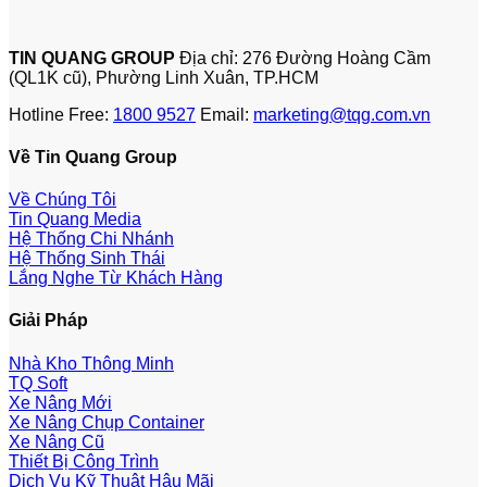
TIN QUANG GROUP
Địa chỉ: 276 Đường Hoàng Cầm
(QL1K cũ), Phường Linh Xuân, TP.HCM
Hotline Free:
1800 9527
Email:
marketing@tqg.com.vn
Về Tin Quang Group
Về Chúng Tôi
Tin Quang Media
Hệ Thống Chi Nhánh
Hệ Thống Sinh Thái
Lắng Nghe Từ Khách Hàng
Giải Pháp
Nhà Kho Thông Minh
TQ Soft
Xe Nâng Mới
Xe Nâng Chụp Container
Xe Nâng Cũ
Thiết Bị Công Trình
Dịch Vụ Kỹ Thuật Hậu Mãi