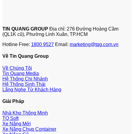
TIN QUANG GROUP
Địa chỉ: 276 Đường Hoàng Cầm
(QL1K cũ), Phường Linh Xuân, TP.HCM
Hotline Free:
1800 9527
Email:
marketing@tqg.com.vn
Về Tin Quang Group
Về Chúng Tôi
Tin Quang Media
Hệ Thống Chi Nhánh
Hệ Thống Sinh Thái
Lắng Nghe Từ Khách Hàng
Giải Pháp
Nhà Kho Thông Minh
TQ Soft
Xe Nâng Mới
Xe Nâng Chụp Container