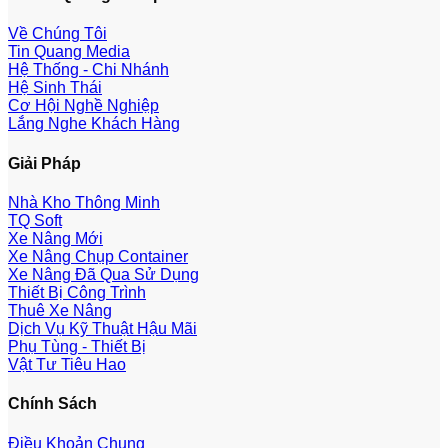
Về Chúng Tôi
Tin Quang Media
Hệ Thống - Chi Nhánh
Hệ Sinh Thái
Cơ Hội Nghề Nghiệp
Lắng Nghe Khách Hàng
Giải Pháp
Nhà Kho Thông Minh
TQ Soft
Xe Nâng Mới
Xe Nâng Chụp Container
Xe Nâng Đã Qua Sử Dụng
Thiết Bị Công Trình
Thuê Xe Nâng
Dịch Vụ Kỹ Thuật Hậu Mãi
Phụ Tùng - Thiết Bị
Vật Tư Tiêu Hao
Chính Sách
Điều Khoản Chung