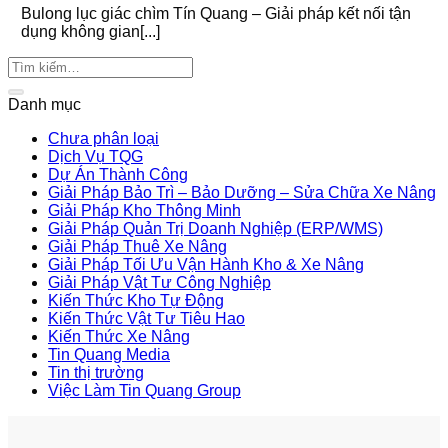
Bulong lục giác chìm Tín Quang – Giải pháp kết nối tận
dụng không gian[...]
Danh mục
Chưa phân loại
Dịch Vụ TQG
Dự Án Thành Công
Giải Pháp Bảo Trì – Bảo Dưỡng – Sửa Chữa Xe Nâng
Giải Pháp Kho Thông Minh
Giải Pháp Quản Trị Doanh Nghiệp (ERP/WMS)
Giải Pháp Thuê Xe Nâng
Giải Pháp Tối Ưu Vận Hành Kho & Xe Nâng
Giải Pháp Vật Tư Công Nghiệp
Kiến Thức Kho Tự Động
Kiến Thức Vật Tư Tiêu Hao
Kiến Thức Xe Nâng
Tin Quang Media
Tin thị trường
Việc Làm Tin Quang Group