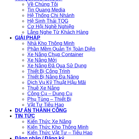
Về Chúng Tôi
Tin Quang Media
Hệ Thống Chi Nhánh
Hệ Sinh Thái TQG
Cơ Hội Nghề Nghiệp
Lắng Nghe Từ Khách Hàng
GIẢI PHÁP
Nhà Kho Thông Minh
Phần Mềm Quản Trị Toàn Diện
Xe Nâng Chụp Container
Xe Nâng Mới
Xe Nâng Đã Qua Sử Dụng
Thiết Bị Công Trình
Thiết Bị Nâng Đa Năng
Dịch Vụ Kỹ Thuật Hậu Mãi
Thuê Xe Nâng
Công Cụ – Dụng Cụ
Phụ Tùng – Thiết Bị
Vật Tư Tiêu Hao
DỰ ÁN THÀNH CÔNG
TIN TỨC
Kiến Thức Xe Nâng
Kiến Thức Kho Thông Minh
Kiến Thức Vật Tư – Tiêu Hao
Đăng nhập / Đăng ký