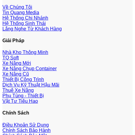
Về Chúng Tôi
Tin Quang Media
Hệ Thống Chi Nhánh
Hệ Thống Sinh Thái
Lắng Nghe Từ Khách Hàng
Giải Pháp
Nhà Kho Thông Minh
TQ Soft
Xe Nâng Mới
Xe Nâng Chụp Container
Xe Nâng Cũ
Thiết Bị Công Trình
Dịch Vụ Kỹ Thuật Hậu Mãi
Thuê Xe Nâng
Phụ Tùng - Thiết Bị
Vật Tư Tiêu Hao
Chính Sách
Điều Khoản Sử Dụng
Chính Sách Bảo Hành