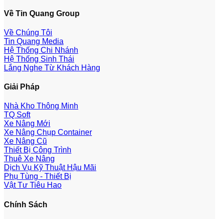
Về Tin Quang Group
Về Chúng Tôi
Tin Quang Media
Hệ Thống Chi Nhánh
Hệ Thống Sinh Thái
Lắng Nghe Từ Khách Hàng
Giải Pháp
Nhà Kho Thông Minh
TQ Soft
Xe Nâng Mới
Xe Nâng Chụp Container
Xe Nâng Cũ
Thiết Bị Công Trình
Thuê Xe Nâng
Dịch Vụ Kỹ Thuật Hậu Mãi
Phụ Tùng - Thiết Bị
Vật Tư Tiêu Hao
Chính Sách