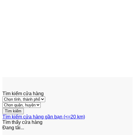
Add to wishlist
Xem nhanh
Phốt Sin Thủy Lực
Sin(vòng đệm) AP0009631235 –
000004680
363,000
₫
Tìm kiếm cửa hàng
Tìm kiếm cửa hàng gần bạn (<=20 km)
Tìm thấy
cửa hàng
Đang tải...