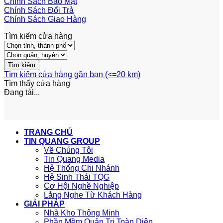
Chính Sách Bảo Mật
Chính Sách Đổi Trả
Chính Sách Giao Hàng
Tìm kiếm cửa hàng
Tìm kiếm cửa hàng gần bạn (<=20 km)
Tìm thấy
cửa hàng
Đang tải...
TRANG CHỦ
TIN QUANG GROUP
Về Chúng Tôi
Tin Quang Media
Hệ Thống Chi Nhánh
Hệ Sinh Thái TQG
Cơ Hội Nghề Nghiệp
Lắng Nghe Từ Khách Hàng
GIẢI PHÁP
Nhà Kho Thông Minh
Phần Mềm Quản Trị Toàn Diện