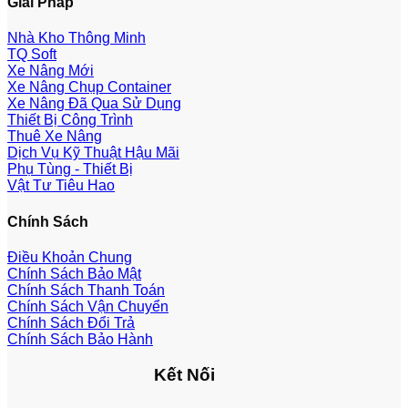
Giải Pháp
Nhà Kho Thông Minh
TQ Soft
Xe Nâng Mới
Xe Nâng Chụp Container
Xe Nâng Đã Qua Sử Dụng
Thiết Bị Công Trình
Thuê Xe Nâng
Dịch Vụ Kỹ Thuật Hậu Mãi
Phụ Tùng - Thiết Bị
Vật Tư Tiêu Hao
Chính Sách
Điều Khoản Chung
Chính Sách Bảo Mật
Chính Sách Thanh Toán
Chính Sách Vận Chuyển
Chính Sách Đổi Trả
Chính Sách Bảo Hành
Kết Nối