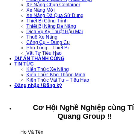
Xe Nâng Chụp Container
Xe Nâng Mới
Xe Nâng Đã Qua Sử Dụng
Thiết Bị Công Trình
Thiết Bị Nâng Đa Năng
Dịch Vụ Kỹ Thuật Hậu Mãi
Thuê Xe Nâng
Công Cụ – Dụng Cụ
Phụ Tùng – Thiết Bị
Vật Tư Tiêu Hao
DỰ ÁN THÀNH CÔNG
TIN TỨC
Kiến Thức Xe Nâng
Kiến Thức Kho Thông Minh
Kiến Thức Vật Tư – Tiêu Hao
Đăng nhập / Đăng ký
Cơ Hội Nghề Nghiệp cùng T
Quang Group !!
Họ Và Tên