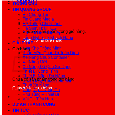
Giỏ hàng /
0
₫
TRANG CHỦ
TIN QUANG GROUP
Về Chúng Tôi
Tin Quang Media
Hệ Thống Chi Nhánh
Hệ Sinh Thái TQG
Chưa có sản phẩm trong giỏ hàng.
Cơ Hội Nghề Nghiệp
Lắng Nghe Từ Khách Hàng
Quay trở lại cửa hàng
GIẢI PHÁP
Nhà Kho Thông Minh
Giỏ hàng
Phần Mềm Quản Trị Toàn Diện
Xe Nâng Chụp Container
Xe Nâng Mới
Xe Nâng Đã Qua Sử Dụng
Thiết Bị Công Trình
Thiết Bị Nâng Đa Năng
Chưa có sản phẩm trong giỏ hàng.
Dịch Vụ Kỹ Thuật Hậu Mãi
Thuê Xe Nâng
Quay trở lại cửa hàng
Công Cụ – Dụng Cụ
Phụ Tùng – Thiết Bị
Vật Tư Tiêu Hao
DỰ ÁN THÀNH CÔNG
TIN TỨC