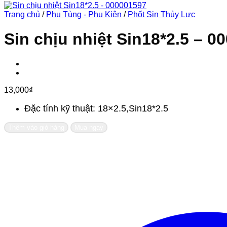
Trang chủ
/
Phụ Tùng - Phụ Kiện
/
Phốt Sin Thủy Lực
Sin chịu nhiệt Sin18*2.5 – 0
13,000
₫
Đặc tính kỹ thuật: 18×2.5,Sin18*2.5
Thêm vào giỏ hàng
Mua ngay