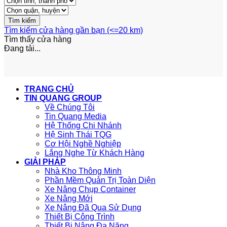
Tìm kiếm cửa hàng gần bạn (<=20 km)
Tìm thấy
cửa hàng
Đang tải...
TRANG CHỦ
TIN QUANG GROUP
Về Chúng Tôi
Tin Quang Media
Hệ Thống Chi Nhánh
Hệ Sinh Thái TQG
Cơ Hội Nghề Nghiệp
Lắng Nghe Từ Khách Hàng
GIẢI PHÁP
Nhà Kho Thông Minh
Phần Mềm Quản Trị Toàn Diện
Xe Nâng Chụp Container
Xe Nâng Mới
Xe Nâng Đã Qua Sử Dụng
Thiết Bị Công Trình
Thiết Bị Nâng Đa Năng