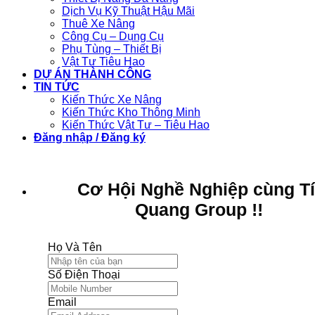
Dịch Vụ Kỹ Thuật Hậu Mãi
Thuê Xe Nâng
Công Cụ – Dụng Cụ
Phụ Tùng – Thiết Bị
Vật Tư Tiêu Hao
DỰ ÁN THÀNH CÔNG
TIN TỨC
Kiến Thức Xe Nâng
Kiến Thức Kho Thông Minh
Kiến Thức Vật Tư – Tiêu Hao
Đăng nhập / Đăng ký
Cơ Hội Nghề Nghiệp cùng T
Quang Group !!
Họ Và Tên
Số Điện Thoại
Email