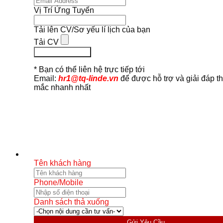
Vị Trí Ứng Tuyển
Tải lên CV/Sơ yếu lí lịch của bạn
Tải CV
Ứng Tuyển Ngay
* Bạn có thể liên hệ trực tiếp tới
Email:
hr1@tq-linde.vn
để được hỗ trợ và giải đáp t
mắc nhanh nhất
Tên khách hàng
Phone/Mobile
Danh sách thả xuống
Gửi Yêu Cầu