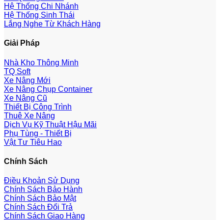
Hệ Thống Chi Nhánh
Hệ Thống Sinh Thái
Lắng Nghe Từ Khách Hàng
Giải Pháp
Nhà Kho Thông Minh
TQ Soft
Xe Nâng Mới
Xe Nâng Chụp Container
Xe Nâng Cũ
Thiết Bị Công Trình
Thuê Xe Nâng
Dịch Vụ Kỹ Thuật Hậu Mãi
Phụ Tùng - Thiết Bị
Vật Tư Tiêu Hao
Chính Sách
Điều Khoản Sử Dụng
Chính Sách Bảo Hành
Chính Sách Bảo Mật
Chính Sách Đổi Trả
Chính Sách Giao Hàng