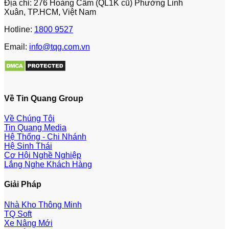
Địa chỉ: 276 Hoàng Cầm (QL1K cũ) Phường Linh
Xuân, TP.HCM, Việt Nam
Hotline:
1800 9527
Email:
info@tqg.com.vn
Về Tin Quang Group
Về Chúng Tôi
Tin Quang Media
Hệ Thống - Chi Nhánh
Hệ Sinh Thái
Cơ Hội Nghề Nghiệp
Lắng Nghe Khách Hàng
Giải Pháp
Nhà Kho Thông Minh
TQ Soft
Xe Nâng Mới