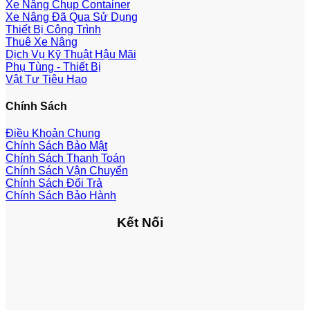
Xe Nâng Chụp Container
Xe Nâng Đã Qua Sử Dụng
Thiết Bị Công Trình
Thuê Xe Nâng
Dịch Vụ Kỹ Thuật Hậu Mãi
Phụ Tùng - Thiết Bị
Vật Tư Tiêu Hao
Chính Sách
Điều Khoản Chung
Chính Sách Bảo Mật
Chính Sách Thanh Toán
Chính Sách Vận Chuyển
Chính Sách Đổi Trả
Chính Sách Bảo Hành
Kết Nối