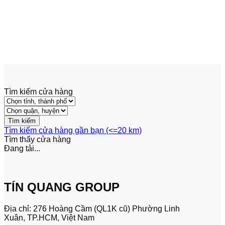
Dầu Truyền Động
Nhớt thủy lực Petrol PLC-AW HYDROIL
68 25L – 000003794
2,500,000
₫
Tìm kiếm cửa hàng
Tìm kiếm cửa hàng gần bạn (<=20 km)
Tìm thấy
cửa hàng
Đang tải...
TÍN QUANG GROUP
Địa chỉ: 276 Hoàng Cầm (QL1K cũ) Phường Linh
Xuân, TP.HCM, Việt Nam