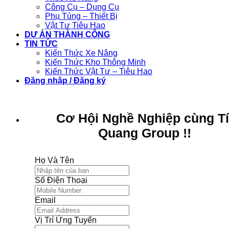
Công Cụ – Dụng Cụ
Phụ Tùng – Thiết Bị
Vật Tư Tiêu Hao
DỰ ÁN THÀNH CÔNG
TIN TỨC
Kiến Thức Xe Nâng
Kiến Thức Kho Thông Minh
Kiến Thức Vật Tư – Tiêu Hao
Đăng nhập / Đăng ký
Cơ Hội Nghề Nghiệp cùng T
Quang Group !!
Họ Và Tên
Số Điện Thoại
Email
Vị Trí Ứng Tuyển