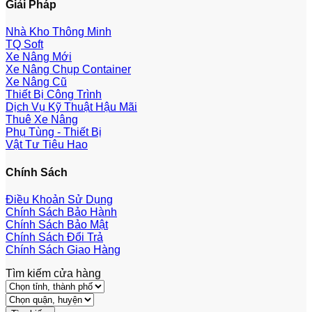
Giải Pháp
Nhà Kho Thông Minh
TQ Soft
Xe Nâng Mới
Xe Nâng Chụp Container
Xe Nâng Cũ
Thiết Bị Công Trình
Dịch Vụ Kỹ Thuật Hậu Mãi
Thuê Xe Nâng
Phụ Tùng - Thiết Bị
Vật Tư Tiêu Hao
Chính Sách
Điều Khoản Sử Dụng
Chính Sách Bảo Hành
Chính Sách Bảo Mật
Chính Sách Đổi Trả
Chính Sách Giao Hàng
Tìm kiếm cửa hàng