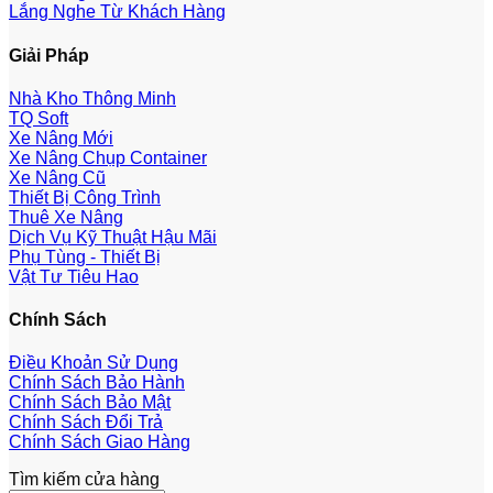
Lắng Nghe Từ Khách Hàng
Giải Pháp
Nhà Kho Thông Minh
TQ Soft
Xe Nâng Mới
Xe Nâng Chụp Container
Xe Nâng Cũ
Thiết Bị Công Trình
Thuê Xe Nâng
Dịch Vụ Kỹ Thuật Hậu Mãi
Phụ Tùng - Thiết Bị
Vật Tư Tiêu Hao
Chính Sách
Điều Khoản Sử Dụng
Chính Sách Bảo Hành
Chính Sách Bảo Mật
Chính Sách Đổi Trả
Chính Sách Giao Hàng
Tìm kiếm cửa hàng