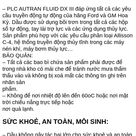
– PLC AUTRAN FLUID DX III đáp ứng tất cả các yêu
cầu truyền động tự động
của hãng Ford và GM Hoa
Kỳ. Dầu được sử dụng bôi trơn trong tất cả các hộp
số tự
động, tay lái trợ lực và các ứng dụng thủy lực.
Sản phẩm phù hợp với các yêu cầu
phân loại Allisson
C-4, hệ thống truyền động thủy tĩnh trong các máy
nén khí, máy
bơm thủy lực…
BẢO QUẢN:
– Tất cả các bao bì chứa sản phẩm phải được để
trong nhà kho có mái che để
tránh nước mưa thẩm
thấu vào và không bị xoá mất các thông tin ghi trên
nhãn sản
phẩm.
– Không để nơi nhiệt độ lên đến 60
oC hoặc nơi mặt
trời chiếu nắng trực tiếp hoặc
nơi quá lạnh.
SỨC KHOẺ, AN TOÀN, MÔI SINH:
– Dầu không gây tác hại lớn cho sức khoẻ và an toàn