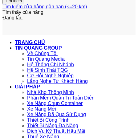
Tìm kiếm cửa hàng gần bạn (<=20 km)
Tìm thấy
cửa hàng
Đang tải...
TRANG CHỦ
TIN QUANG GROUP
Về Chúng Tôi
Tin Quang Media
Hệ Thống Chi Nhánh
Hệ Sinh Thái TQG
Cơ Hội Nghề Nghiệp
Lắng Nghe Từ Khách Hàng
GIẢI PHÁP
Nhà Kho Thông Minh
Phần Mềm Quản Trị Toàn Diện
Xe Nâng Chụp Container
Xe Nâng Mới
Xe Nâng Đã Qua Sử Dụng
Thiết Bị Công Trình
Thiết Bị Nâng Đa Năng
Dịch Vụ Kỹ Thuật Hậu Mãi
Thuê Xe Nâng