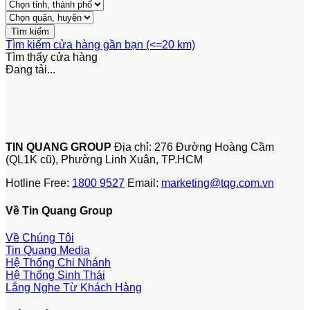
Tìm kiếm cửa hàng gần bạn (<=20 km)
Tìm thấy
cửa hàng
Đang tải...
TIN QUANG GROUP
Địa chỉ: 276 Đường Hoàng Cầm
(QL1K cũ), Phường Linh Xuân, TP.HCM
Hotline Free:
1800 9527
Email:
marketing@tqg.com.vn
Về Tin Quang Group
Về Chúng Tôi
Tin Quang Media
Hệ Thống Chi Nhánh
Hệ Thống Sinh Thái
Lắng Nghe Từ Khách Hàng