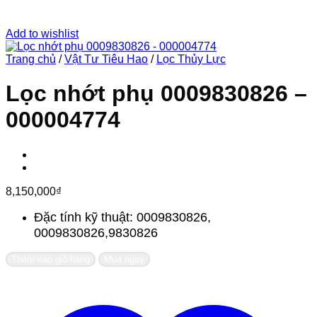
Add to wishlist
Trang chủ
/
Vật Tư Tiêu Hao
/
Lọc Thủy Lực
Lọc nhớt phụ 0009830826 –
000004774
8,150,000
₫
Đặc tính kỹ thuật: 0009830826,
0009830826,9830826
Thêm vào giỏ hàng
Mua ngay