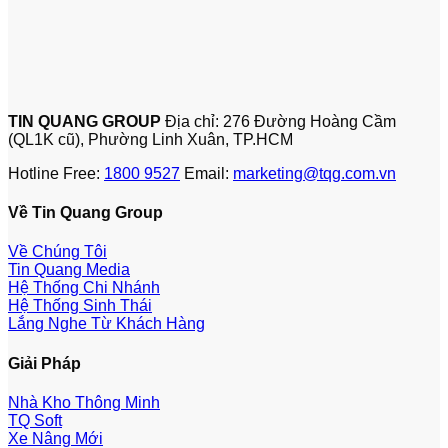
TIN QUANG GROUP
Địa chỉ: 276 Đường Hoàng Cầm
(QL1K cũ), Phường Linh Xuân, TP.HCM
Hotline Free:
1800 9527
Email:
marketing@tqg.com.vn
Về Tin Quang Group
Về Chúng Tôi
Tin Quang Media
Hệ Thống Chi Nhánh
Hệ Thống Sinh Thái
Lắng Nghe Từ Khách Hàng
Giải Pháp
Nhà Kho Thông Minh
TQ Soft
Xe Nâng Mới