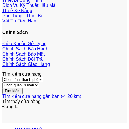
Thiết Bị Công Trình
Dịch Vụ Kỹ Thuật Hậu Mãi
Thuê Xe Nâng
Phụ Tùng - Thiết Bị
Vật Tư Tiêu Hao
Chính Sách
Điều Khoản Sử Dụng
Chính Sách Bảo Hành
Chính Sách Bảo Mật
Chính Sách Đổi Trả
Chính Sách Giao Hàng
Tìm kiếm cửa hàng
Tìm kiếm cửa hàng gần bạn (<=20 km)
Tìm thấy
cửa hàng
Đang tải...