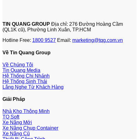
TIN QUANG GROUP
Địa chỉ: 276 Đường Hoàng Cầm
(QL1K cũ), Phường Linh Xuân, TP.HCM
Hotline Free:
1800 9527
Email:
marketing@tqg.com.vn
Về Tin Quang Group
Về Chúng Tôi
Tin Quang Media
Hệ Thống Chi Nhánh
Hệ Thống Sinh Thái
Lắng Nghe Từ Khách Hàng
Giải Pháp
Nhà Kho Thông Minh
TQ Soft
Xe Nâng Mới
Xe Nâng Chụp Container
Xe Nâng Cũ