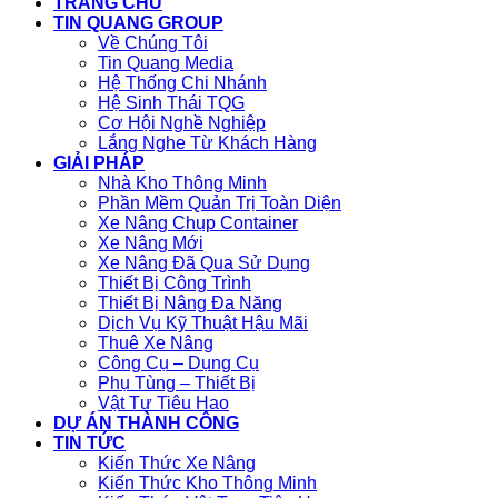
TRANG CHỦ
TIN QUANG GROUP
Về Chúng Tôi
Tin Quang Media
Hệ Thống Chi Nhánh
Hệ Sinh Thái TQG
Cơ Hội Nghề Nghiệp
Lắng Nghe Từ Khách Hàng
GIẢI PHÁP
Nhà Kho Thông Minh
Phần Mềm Quản Trị Toàn Diện
Xe Nâng Chụp Container
Xe Nâng Mới
Xe Nâng Đã Qua Sử Dụng
Thiết Bị Công Trình
Thiết Bị Nâng Đa Năng
Dịch Vụ Kỹ Thuật Hậu Mãi
Thuê Xe Nâng
Công Cụ – Dụng Cụ
Phụ Tùng – Thiết Bị
Vật Tư Tiêu Hao
DỰ ÁN THÀNH CÔNG
TIN TỨC
Kiến Thức Xe Nâng
Kiến Thức Kho Thông Minh