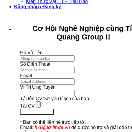
Kiến Thức Vật Tư – Tiêu Hao
Đăng nhập / Đăng ký
Cơ Hội Nghề Nghiệp cùng T
Quang Group !!
Họ Và Tên
Số Điện Thoại
Email
Vị Trí Ứng Tuyển
Tải lên CV/Sơ yếu lí lịch của bạn
Tải CV
Ứng Tuyển Ngay
* Bạn có thể liên hệ trực tiếp tới
Email:
hr1@tq-linde.vn
để được hỗ trợ và giải đáp t