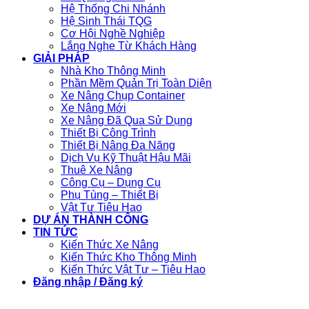
Hệ Thống Chi Nhánh
Hệ Sinh Thái TQG
Cơ Hội Nghề Nghiệp
Lắng Nghe Từ Khách Hàng
GIẢI PHÁP
Nhà Kho Thông Minh
Phần Mềm Quản Trị Toàn Diện
Xe Nâng Chụp Container
Xe Nâng Mới
Xe Nâng Đã Qua Sử Dụng
Thiết Bị Công Trình
Thiết Bị Nâng Đa Năng
Dịch Vụ Kỹ Thuật Hậu Mãi
Thuê Xe Nâng
Công Cụ – Dụng Cụ
Phụ Tùng – Thiết Bị
Vật Tư Tiêu Hao
DỰ ÁN THÀNH CÔNG
TIN TỨC
Kiến Thức Xe Nâng
Kiến Thức Kho Thông Minh
Kiến Thức Vật Tư – Tiêu Hao
Đăng nhập / Đăng ký