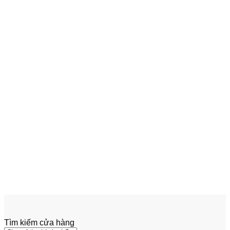
Add to wishlist
Xem nhanh
Phốt Sin Thủy Lực
Sin(vòng đệm) AP0009631235 –
000004680
363,000
₫
Tìm kiếm cửa hàng