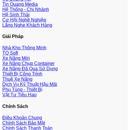
Tin Quang Media
Hệ Thống - Chi Nhánh
Hệ Sinh Thái
Cơ Hội Nghề Nghiệp
Lắng Nghe Khách Hàng
Giải Pháp
Nhà Kho Thông Minh
TQ Soft
Xe Nâng Mới
Xe Nâng Chụp Container
Xe Nâng Đã Qua Sử Dụng
Thiết Bị Công Trình
Thuê Xe Nâng
Dịch Vụ Kỹ Thuật Hậu Mãi
Phụ Tùng - Thiết Bị
Vật Tư Tiêu Hao
Chính Sách
Điều Khoản Chung
Chính Sách Bảo Mật
Chính Sách Thanh Toán