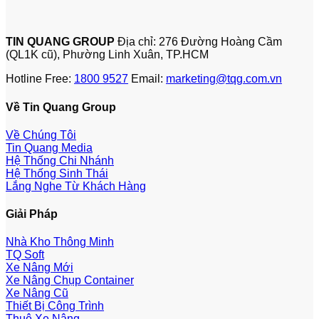
TIN QUANG GROUP
Địa chỉ: 276 Đường Hoàng Cầm
(QL1K cũ), Phường Linh Xuân, TP.HCM
Hotline Free:
1800 9527
Email:
marketing@tqg.com.vn
Về Tin Quang Group
Về Chúng Tôi
Tin Quang Media
Hệ Thống Chi Nhánh
Hệ Thống Sinh Thái
Lắng Nghe Từ Khách Hàng
Giải Pháp
Nhà Kho Thông Minh
TQ Soft
Xe Nâng Mới
Xe Nâng Chụp Container
Xe Nâng Cũ
Thiết Bị Công Trình
Thuê Xe Nâng