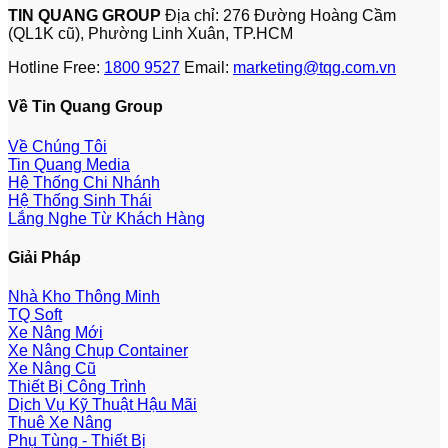
TIN QUANG GROUP
Địa chỉ: 276 Đường Hoàng Cầm
(QL1K cũ), Phường Linh Xuân, TP.HCM
Hotline Free:
1800 9527
Email:
marketing@tqg.com.vn
Về Tin Quang Group
Về Chúng Tôi
Tin Quang Media
Hệ Thống Chi Nhánh
Hệ Thống Sinh Thái
Lắng Nghe Từ Khách Hàng
Giải Pháp
Nhà Kho Thông Minh
TQ Soft
Xe Nâng Mới
Xe Nâng Chụp Container
Xe Nâng Cũ
Thiết Bị Công Trình
Dịch Vụ Kỹ Thuật Hậu Mãi
Thuê Xe Nâng
Phụ Tùng - Thiết Bị