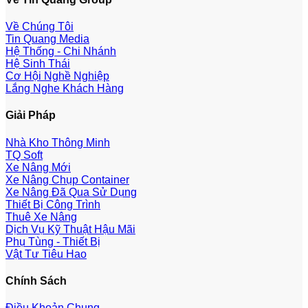
Về Chúng Tôi
Tin Quang Media
Hệ Thống - Chi Nhánh
Hệ Sinh Thái
Cơ Hội Nghề Nghiệp
Lắng Nghe Khách Hàng
Giải Pháp
Nhà Kho Thông Minh
TQ Soft
Xe Nâng Mới
Xe Nâng Chụp Container
Xe Nâng Đã Qua Sử Dụng
Thiết Bị Công Trình
Thuê Xe Nâng
Dịch Vụ Kỹ Thuật Hậu Mãi
Phụ Tùng - Thiết Bị
Vật Tư Tiêu Hao
Chính Sách
Điều Khoản Chung