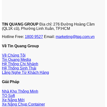
TIN QUANG GROUP
Địa chỉ: 276 Đường Hoàng Cầm
(QL1K cũ), Phường Linh Xuân, TP.HCM
Hotline Free:
1800 9527
Email:
marketing@tqg.com.vn
Về Tin Quang Group
Về Chúng Tôi
Tin Quang Media
Hệ Thống Chi Nhánh
Hệ Thống Sinh Thái
Lắng Nghe Từ Khách Hàng
Giải Pháp
Nhà Kho Thông Minh
TQ Soft
Xe Nâng Mới
Xe Nâng Chụp Container