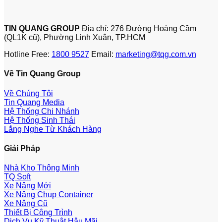
TIN QUANG GROUP
Địa chỉ: 276 Đường Hoàng Cầm
(QL1K cũ), Phường Linh Xuân, TP.HCM
Hotline Free:
1800 9527
Email:
marketing@tqg.com.vn
Về Tin Quang Group
Về Chúng Tôi
Tin Quang Media
Hệ Thống Chi Nhánh
Hệ Thống Sinh Thái
Lắng Nghe Từ Khách Hàng
Giải Pháp
Nhà Kho Thông Minh
TQ Soft
Xe Nâng Mới
Xe Nâng Chụp Container
Xe Nâng Cũ
Thiết Bị Công Trình
Dịch Vụ Kỹ Thuật Hậu Mãi