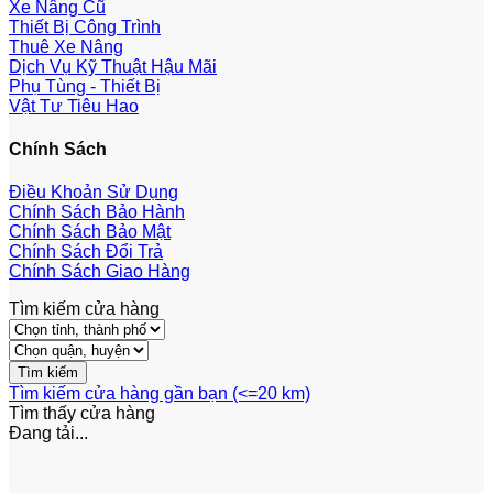
Xe Nâng Cũ
Thiết Bị Công Trình
Thuê Xe Nâng
Dịch Vụ Kỹ Thuật Hậu Mãi
Phụ Tùng - Thiết Bị
Vật Tư Tiêu Hao
Chính Sách
Điều Khoản Sử Dụng
Chính Sách Bảo Hành
Chính Sách Bảo Mật
Chính Sách Đổi Trả
Chính Sách Giao Hàng
Tìm kiếm cửa hàng
Tìm kiếm cửa hàng gần bạn (<=20 km)
Tìm thấy
cửa hàng
Đang tải...