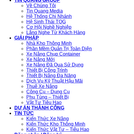
TIN QUANG GROUP
Về Chúng Tôi
Tin Quang Media
Hệ Thống Chi Nhánh
Hệ Sinh Thái TQG
Cơ Hội Nghề Nghiệp
Lắng Nghe Từ Khách Hàng
GIẢI PHÁP
Nhà Kho Thông Minh
Phần Mềm Quản Trị Toàn Diện
Xe Nâng Chụp Container
Xe Nâng Mới
Xe Nâng Đã Qua Sử Dụng
Thiết Bị Công Trình
Thiết Bị Nâng Đa Năng
Dịch Vụ Kỹ Thuật Hậu Mãi
Thuê Xe Nâng
Công Cụ – Dụng Cụ
Phụ Tùng – Thiết Bị
Vật Tư Tiêu Hao
DỰ ÁN THÀNH CÔNG
TIN TỨC
Kiến Thức Xe Nâng
Kiến Thức Kho Thông Minh
Kiến Thức Vật Tư – Tiêu Hao