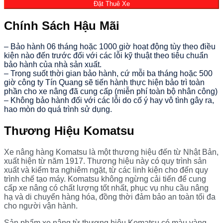
Đặt Thuê Xe
Chính Sách Hậu Mãi
– Bảo hành 06 tháng hoặc 1000 giờ hoạt động tùy theo điều
kiện nào đến trước đối với các lỗi kỹ thuật theo tiêu chuẩn
bảo hành của nhà sản xuất.
– Trong suốt thời gian bảo hành, cứ mỗi ba tháng hoặc 500
giờ công ty Tín Quang sẽ tiến hành thực hiện bảo trì toàn
phần cho xe nâng đã cung cấp (miễn phí toàn bộ nhân công)
– Không bảo hành đối với các lỗi do cố ý hay vô tình gây ra,
hao mòn do quá trình sử dụng.
Thương Hiệu Komatsu
Xe nâng hàng Komatsu là một thương hiệu đến từ Nhật Bản,
xuất hiện từ năm 1917. Thương hiệu này có quy trình sản
xuất và kiểm tra nghiêm ngặt, từ các linh kiện cho đến quy
trình chế tạo máy. Komatsu không ngừng cải tiến để cung
cấp xe nâng có chất lượng tốt nhất, phục vụ nhu cầu nâng
hạ và di chuyển hàng hóa, đồng thời đảm bảo an toàn tối đa
cho người vận hành.
Sản phẩm xe nâng từ thương hiệu Komatsu có màu vàng