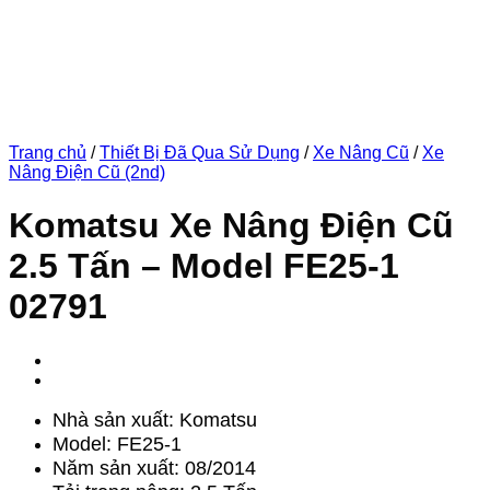
Trang chủ
/
Thiết Bị Đã Qua Sử Dụng
/
Xe Nâng Cũ
/
Xe
Nâng Điện Cũ (2nd)
Komatsu Xe Nâng Điện Cũ
2.5 Tấn – Model FE25-1
02791
Nhà sản xuất: Komatsu
Model: FE25-1
Năm sản xuất: 08/2014