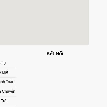
Kết Nối
ung
o Mật
anh Toán
n Chuyển
 Trả