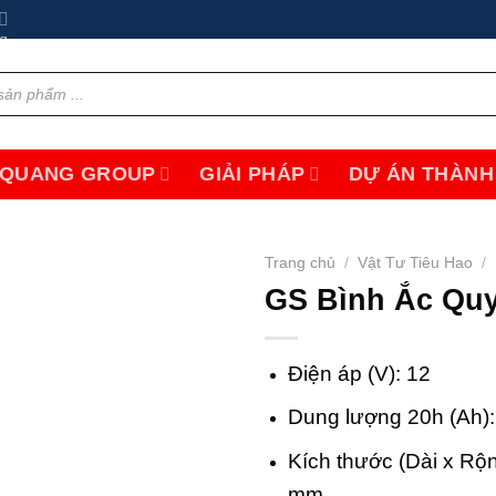
 QUANG GROUP
GIẢI PHÁP
DỰ ÁN THÀNH
Trang chủ
/
Vật Tư Tiêu Hao
/
GS Bình Ắc Qu
Add to
wishlist
Điện áp (V): 12
Dung lượng 20h (Ah):
Kích thước (Dài x Rộ
mm