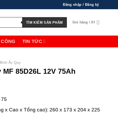
Đăng nhập / Đăng ký
Giỏ hàng /
0
₫
TÌM KIẾM SẢN PHẨM
 CÔNG
TIN TỨC
Bình Ắc Quy
y MF 85D26L 12V 75Ah
 75
ng x Cao x Tổng cao): 260 x 173 x 204 x 225