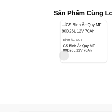
Sản Phẩm Cùng Lo
Add to
wishlist
BÌNH ẮC QUY
GS Bình Ắc Quy MF
80D26L 12V 70Ah