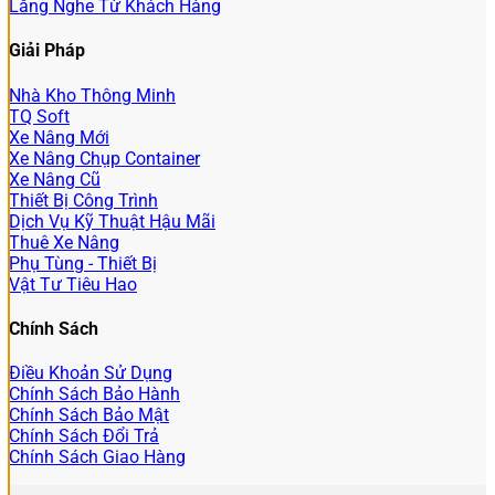
Lắng Nghe Từ Khách Hàng
Giải Pháp
Nhà Kho Thông Minh
TQ Soft
Xe Nâng Mới
Xe Nâng Chụp Container
Xe Nâng Cũ
Thiết Bị Công Trình
Dịch Vụ Kỹ Thuật Hậu Mãi
Thuê Xe Nâng
Phụ Tùng - Thiết Bị
Vật Tư Tiêu Hao
Chính Sách
Điều Khoản Sử Dụng
Chính Sách Bảo Hành
Chính Sách Bảo Mật
Chính Sách Đổi Trả
Chính Sách Giao Hàng