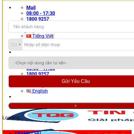
Bỏ
Mail
qua
08:00 - 17:30
nội
1800 9257
dung
Tiếng Việt
Tiếng Việt
English
Đăng nhập / Đăng ký
Mail
08:00 - 17:30
1800 9257
Tiếng Việt
Gửi Yêu Cầu
Tiếng Việt
English
Đăng nhập / Đăng ký
×
Loading...
TRANG CHỦ