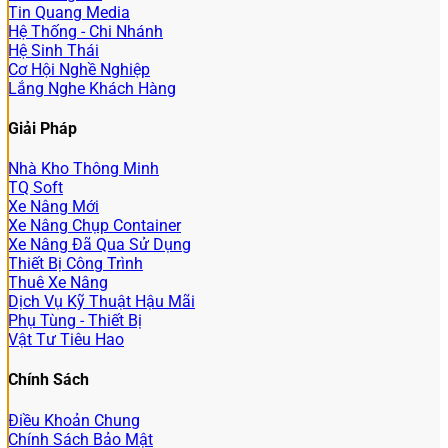
Tin Quang Media
Hệ Thống - Chi Nhánh
Hệ Sinh Thái
Cơ Hội Nghề Nghiệp
Lắng Nghe Khách Hàng
Giải Pháp
Nhà Kho Thông Minh
TQ Soft
Xe Nâng Mới
Xe Nâng Chụp Container
Xe Nâng Đã Qua Sử Dụng
Thiết Bị Công Trình
Thuê Xe Nâng
Dịch Vụ Kỹ Thuật Hậu Mãi
Phụ Tùng - Thiết Bị
Vật Tư Tiêu Hao
Chính Sách
Điều Khoản Chung
Chính Sách Bảo Mật