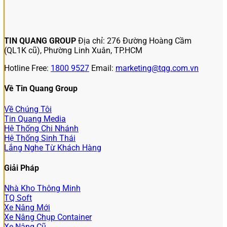
TIN QUANG GROUP
Địa chỉ: 276 Đường Hoàng Cầm
(QL1K cũ), Phường Linh Xuân, TP.HCM
Hotline Free:
1800 9527
Email:
marketing@tqg.com.vn
Về Tin Quang Group
Về Chúng Tôi
Tin Quang Media
Hệ Thống Chi Nhánh
Hệ Thống Sinh Thái
Lắng Nghe Từ Khách Hàng
Giải Pháp
Nhà Kho Thông Minh
TQ Soft
Xe Nâng Mới
Xe Nâng Chụp Container
Xe Nâng Cũ