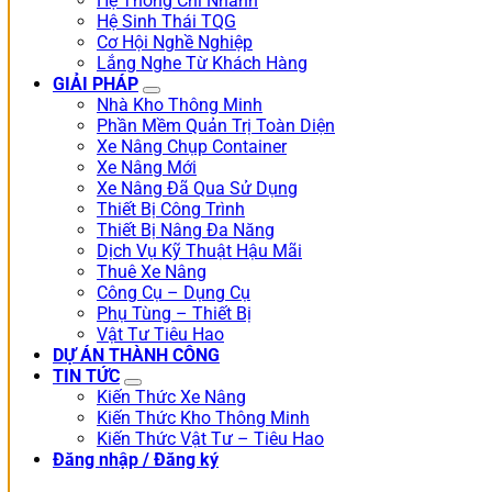
Hệ Thống Chi Nhánh
Hệ Sinh Thái TQG
Cơ Hội Nghề Nghiệp
Lắng Nghe Từ Khách Hàng
GIẢI PHÁP
Nhà Kho Thông Minh
Phần Mềm Quản Trị Toàn Diện
Xe Nâng Chụp Container
Xe Nâng Mới
Xe Nâng Đã Qua Sử Dụng
Thiết Bị Công Trình
Thiết Bị Nâng Đa Năng
Dịch Vụ Kỹ Thuật Hậu Mãi
Thuê Xe Nâng
Công Cụ – Dụng Cụ
Phụ Tùng – Thiết Bị
Vật Tư Tiêu Hao
DỰ ÁN THÀNH CÔNG
TIN TỨC
Kiến Thức Xe Nâng
Kiến Thức Kho Thông Minh
Kiến Thức Vật Tư – Tiêu Hao
Đăng nhập / Đăng ký