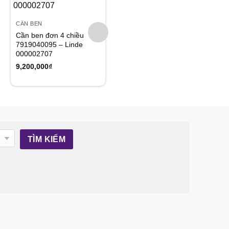
Add to
Add to
wishlist
wishlist
CẦN BEN
CẦN BEN
Cần ben đơn 4 chiều
Cần ben đơn
7919040095 – Linde
ML7919040044 – Linde
000002707
000002712
9,200,000
₫
4,000,000
₫