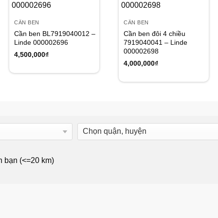
Add to
Add to
wishlist
wishlist
CẦN BEN
CẦN BEN
Cần ben BL7919040012 –
Cần ben đôi 4 chiều
Linde 000002696
7919040041 – Linde
000002698
4,500,000
₫
4,000,000
₫
n bạn (<=20 km)