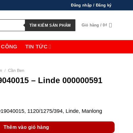
Đăng nhập / Đăng ký
Giỏ hàng /
0
₫
TÌM KIẾM SẢN PHẨM
 CÔNG
TIN TỨC
ện
/
Cần Ben
040015 – Linde 000000591
7919040015, 1120/1275/394, Linde, Manlong
Thêm vào giỏ hàng