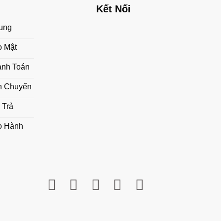
Kết Nối
ung
o Mật
anh Toán
n Chuyển
 Trả
o Hành