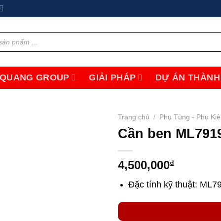
 QUANG GROUP
GIẢI PHÁP
DỰ ÁN THÀNH
Trang chủ
/
Phụ Tùng - Phụ Ki
Cần ben ML7919
Add to
wishlist
4,500,000
₫
Đặc tính kỹ thuật: ML