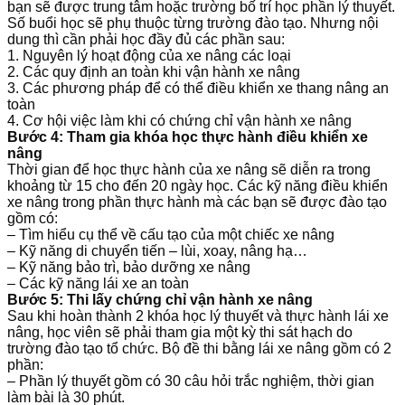
bạn sẽ được trung tâm hoặc trường bố trí học phần lý thuyết.
Số buổi học sẽ phụ thuộc từng trường đào tạo. Nhưng nội
dung thì cần phải học đầy đủ các phần sau:
1. Nguyên lý hoạt động của xe nâng các loại
2. Các quy định an toàn khi vận hành xe nâng
3. Các phương pháp để có thể điều khiển xe thang nâng an
toàn
4. Cơ hội việc làm khi có chứng chỉ vận hành xe nâng
Bước 4: Tham gia khóa học thực hành điều khiển xe
nâng
Thời gian để học thực hành của xe nâng sẽ diễn ra trong
khoảng từ 15 cho đến 20 ngày học. Các kỹ năng điều khiển
xe nâng trong phần thực hành mà các bạn sẽ được đào tạo
gồm có:
– Tìm hiểu cụ thể về cấu tạo của một chiếc xe nâng
– Kỹ năng di chuyển tiến – lùi, xoay, nâng hạ…
– Kỹ năng bảo trì, bảo dưỡng xe nâng
– Các kỹ năng lái xe an toàn
Bước 5: Thi lấy chứng chỉ vận hành xe nâng
Sau khi hoàn thành 2 khóa học lý thuyết và thực hành lái xe
nâng, học viên sẽ phải tham gia một kỳ thi sát hạch do
trường đào tạo tổ chức. Bộ đề thi bằng lái xe nâng gồm có 2
phần:
– Phần lý thuyết gồm có 30 câu hỏi trắc nghiệm, thời gian
làm bài là 30 phút.