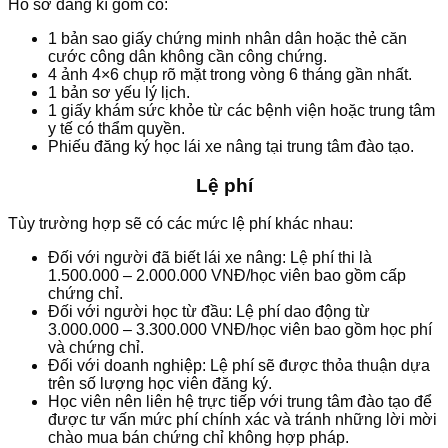
Hồ sơ đăng kí gồm có:
1 bản sao giấy chứng minh nhân dân hoặc thẻ căn
cước công dân không cần công chứng.
4 ảnh 4×6 chụp rõ mặt trong vòng 6 tháng gần nhất.
1 bản sơ yếu lý lịch.
1 giấy khám sức khỏe từ các bệnh viện hoặc trung tâm
y tế có thẩm quyền.
Phiếu đăng ký học lái xe nâng tại trung tâm đào tạo.
Lệ phí
Tùy trường hợp sẽ có các mức lệ phí khác nhau:
Đối với người đã biết lái xe nâng: Lệ phí thi là
1.500.000 – 2.000.000 VNĐ/học viên bao gồm cấp
chứng chỉ.
Đối với người học từ đầu: Lệ phí dao động từ
3.000.000 – 3.300.000 VNĐ/học viên bao gồm học phí
và chứng chỉ.
Đối với doanh nghiệp: Lệ phí sẽ được thỏa thuận dựa
trên số lượng học viên đăng ký.
Học viên nên liên hệ trực tiếp với trung tâm đào tạo để
được tư vấn mức phí chính xác và tránh những lời mời
chào mua bán chứng chỉ không hợp pháp.