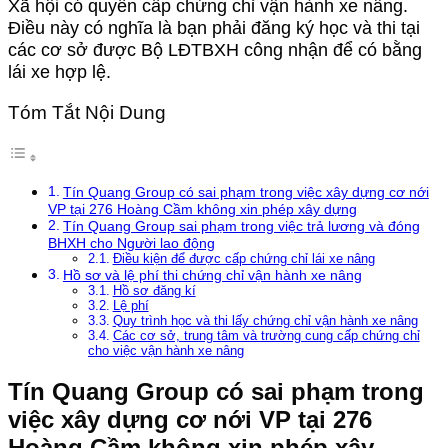
Xã hội có quyền cấp chứng chỉ vận hành xe nâng.
Điều này có nghĩa là bạn phải đăng ký học và thi tại
các cơ sở được Bộ LĐTBXH công nhận để có bằng
lái xe hợp lệ.
Tóm Tắt Nội Dung
Tín Quang Group có sai phạm trong việc xây dựng cơ nới
VP tại 276 Hoàng Cầm không xin phép xây dựng
Tín Quang Group sai phạm trong việc trả lương và đóng
BHXH cho Người lao động
Điều kiện để được cấp chứng chỉ lái xe nâng
Hồ sơ và lệ phí thi chứng chỉ vận hành xe nâng
Hồ sơ đăng kí
Lệ phí
Quy trình học và thi lấy chứng chỉ vận hành xe nâng
Các cơ sở, trung tâm và trường cung cấp chứng chỉ
cho việc vận hành xe nâng
Tín Quang Group có sai phạm trong
việc xây dựng cơ nới VP tại 276
Hoàng Cầm không xin phép xây