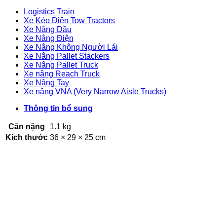
Logistics Train
Xe Kéo Điện Tow Tractors
Xe Nâng Dầu
Xe Nâng Điện
Xe Nâng Không Người Lái
Xe Nâng Pallet Stackers
Xe Nâng Pallet Truck
Xe nâng Reach Truck
Xe Nâng Tay
Xe nâng VNA (Very Narrow Aisle Trucks)
Thông tin bổ sung
Cân nặng
1.1 kg
Kích thước
36 × 29 × 25 cm