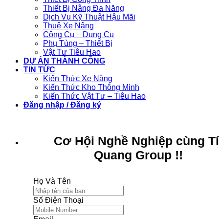
Thiết Bị Nâng Đa Năng
Dịch Vụ Kỹ Thuật Hậu Mãi
Thuê Xe Nâng
Công Cụ – Dụng Cụ
Phụ Tùng – Thiết Bị
Vật Tư Tiêu Hao
DỰ ÁN THÀNH CÔNG
TIN TỨC
Kiến Thức Xe Nâng
Kiến Thức Kho Thông Minh
Kiến Thức Vật Tư – Tiêu Hao
Đăng nhập / Đăng ký
Cơ Hội Nghề Nghiệp cùng T
Quang Group !!
Họ Và Tên
Số Điện Thoại