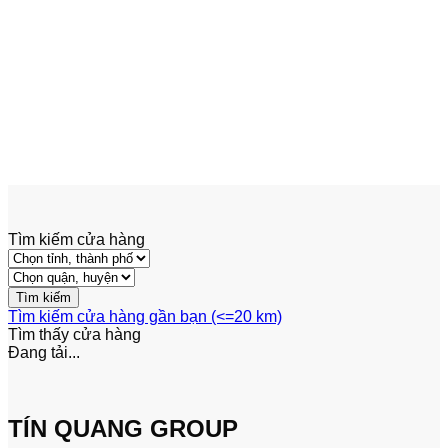
Add to wishlist
Xem nhanh
Biến Trở
Biến trở 3585205602 –
000001155
4,045,800
₫
Tìm kiếm cửa hàng
Tìm kiếm cửa hàng gần bạn (<=20 km)
Tìm thấy
cửa hàng
Đang tải...
TÍN QUANG GROUP