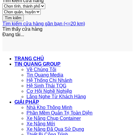
Tìm kiếm cửa hàng
Tìm kiếm cửa hàng gần bạn (<=20 km)
Tìm thấy
cửa hàng
Đang tải...
TRANG CHỦ
TIN QUANG GROUP
Về Chúng Tôi
Tin Quang Media
Hệ Thống Chi Nhánh
Hệ Sinh Thái TQG
Cơ Hội Nghề Nghiệp
Lắng Nghe Từ Khách Hàng
GIẢI PHÁP
Nhà Kho Thông Minh
Phần Mềm Quản Trị Toàn Diện
Xe Nâng Chụp Container
Xe Nâng Mới
Xe Nâng Đã Qua Sử Dụng
Thiết Bị Công Trình