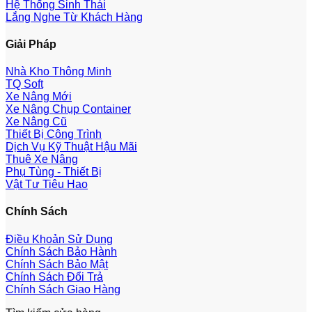
Hệ Thống Sinh Thái
Lắng Nghe Từ Khách Hàng
Giải Pháp
Nhà Kho Thông Minh
TQ Soft
Xe Nâng Mới
Xe Nâng Chụp Container
Xe Nâng Cũ
Thiết Bị Công Trình
Dịch Vụ Kỹ Thuật Hậu Mãi
Thuê Xe Nâng
Phụ Tùng - Thiết Bị
Vật Tư Tiêu Hao
Chính Sách
Điều Khoản Sử Dụng
Chính Sách Bảo Hành
Chính Sách Bảo Mật
Chính Sách Đổi Trả
Chính Sách Giao Hàng