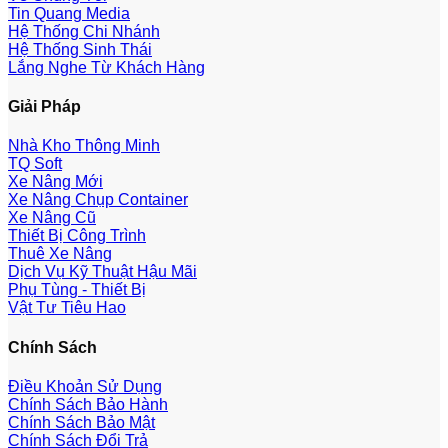
Tin Quang Media
Hệ Thống Chi Nhánh
Hệ Thống Sinh Thái
Lắng Nghe Từ Khách Hàng
Giải Pháp
Nhà Kho Thông Minh
TQ Soft
Xe Nâng Mới
Xe Nâng Chụp Container
Xe Nâng Cũ
Thiết Bị Công Trình
Thuê Xe Nâng
Dịch Vụ Kỹ Thuật Hậu Mãi
Phụ Tùng - Thiết Bị
Vật Tư Tiêu Hao
Chính Sách
Điều Khoản Sử Dụng
Chính Sách Bảo Hành
Chính Sách Bảo Mật
Chính Sách Đổi Trả