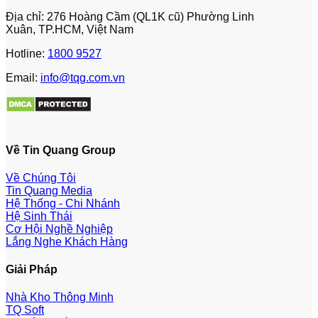
Địa chỉ: 276 Hoàng Cầm (QL1K cũ) Phường Linh
Xuân, TP.HCM, Việt Nam
Hotline:
1800 9527
Email:
info@tqg.com.vn
Về Tin Quang Group
Về Chúng Tôi
Tin Quang Media
Hệ Thống - Chi Nhánh
Hệ Sinh Thái
Cơ Hội Nghề Nghiệp
Lắng Nghe Khách Hàng
Giải Pháp
Nhà Kho Thông Minh
TQ Soft