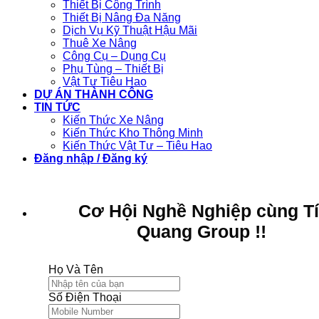
Thiết Bị Công Trình
Thiết Bị Nâng Đa Năng
Dịch Vụ Kỹ Thuật Hậu Mãi
Thuê Xe Nâng
Công Cụ – Dụng Cụ
Phụ Tùng – Thiết Bị
Vật Tư Tiêu Hao
DỰ ÁN THÀNH CÔNG
TIN TỨC
Kiến Thức Xe Nâng
Kiến Thức Kho Thông Minh
Kiến Thức Vật Tư – Tiêu Hao
Đăng nhập / Đăng ký
Cơ Hội Nghề Nghiệp cùng T
Quang Group !!
Họ Và Tên
Số Điện Thoại