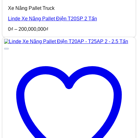
Xe Nâng Pallet Truck
Linde Xe Nâng Pallet Điện T20SP 2 Tấn
Khoảng
0
₫
–
200,000,000
₫
giá:
từ
0₫
đến
200,000,000₫