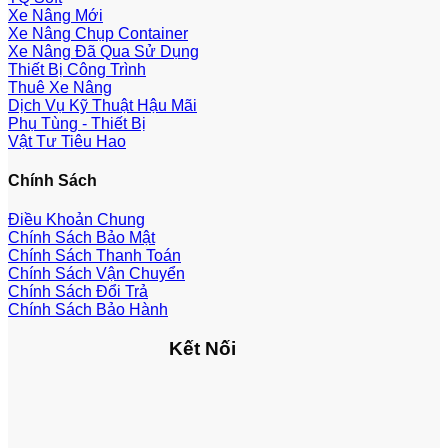
Xe Nâng Mới
Xe Nâng Chụp Container
Xe Nâng Đã Qua Sử Dụng
Thiết Bị Công Trình
Thuê Xe Nâng
Dịch Vụ Kỹ Thuật Hậu Mãi
Phụ Tùng - Thiết Bị
Vật Tư Tiêu Hao
Chính Sách
Điều Khoản Chung
Chính Sách Bảo Mật
Chính Sách Thanh Toán
Chính Sách Vận Chuyển
Chính Sách Đổi Trả
Chính Sách Bảo Hành
Kết Nối