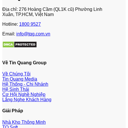
Địa chỉ: 276 Hoàng Cầm (QL1K cũ) Phường Linh
Xuân, TP.HCM, Việt Nam
Hotline:
1800 9527
Email:
info@tqg.com.vn
Về Tin Quang Group
Về Chúng Tôi
Tin Quang Media
Hệ Thống - Chi Nhánh
Hệ Sinh Thái
Cơ Hội Nghề Nghiệp
Lắng Nghe Khách Hàng
Giải Pháp
Nhà Kho Thông Minh
TQ Soft