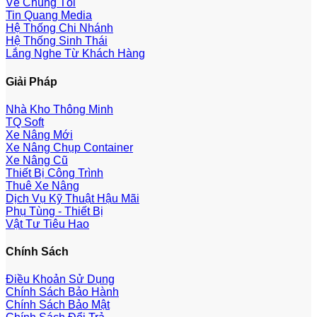
Về Chúng Tôi
Tin Quang Media
Hệ Thống Chi Nhánh
Hệ Thống Sinh Thái
Lắng Nghe Từ Khách Hàng
Giải Pháp
Nhà Kho Thông Minh
TQ Soft
Xe Nâng Mới
Xe Nâng Chụp Container
Xe Nâng Cũ
Thiết Bị Công Trình
Thuê Xe Nâng
Dịch Vụ Kỹ Thuật Hậu Mãi
Phụ Tùng - Thiết Bị
Vật Tư Tiêu Hao
Chính Sách
Điều Khoản Sử Dụng
Chính Sách Bảo Hành
Chính Sách Bảo Mật