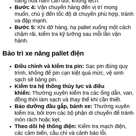
hàng hóa nằm cân đối, không lệch.
Bước 4:
Vận chuyển hàng đến vị trí mong
muốn, chú ý đến tốc độ di chuyển phù hợp, tránh
va đập mạnh.
Bước 5:
Khi dỡ hàng, hạ pallet xuống một cách
chậm rãi, kiểm tra kỹ lưỡng sau mỗi lần vận
hành.
Bảo trì xe nâng pallet điện
Điều chỉnh và kiểm tra pin:
Sạc pin đúng quy
trình, không để pin cạn kiệt quá mức, vệ sinh
sạch sẽ bảng pin.
Kiểm tra hệ thống thủy lực và điều
khiển:
Thường xuyên kiểm tra các ống dẫn, van,
đồng thời làm sạch và thay thế khi cần thiết.
Bảo dưỡng đầu gắp, bánh xe:
Thường xuyên
kiểm tra, bôi trơn các bộ phận di chuyển để tránh
mòn rách hoặc kẹt.
Theo dõi hệ thống điện:
Kiểm tra mạch điện,
các cảm biến, cầu chì và cảnh báo lỗi.