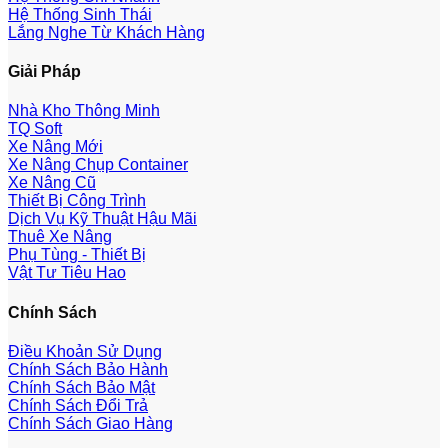
Hệ Thống Sinh Thái
Lắng Nghe Từ Khách Hàng
Giải Pháp
Nhà Kho Thông Minh
TQ Soft
Xe Nâng Mới
Xe Nâng Chụp Container
Xe Nâng Cũ
Thiết Bị Công Trình
Dịch Vụ Kỹ Thuật Hậu Mãi
Thuê Xe Nâng
Phụ Tùng - Thiết Bị
Vật Tư Tiêu Hao
Chính Sách
Điều Khoản Sử Dụng
Chính Sách Bảo Hành
Chính Sách Bảo Mật
Chính Sách Đổi Trả
Chính Sách Giao Hàng