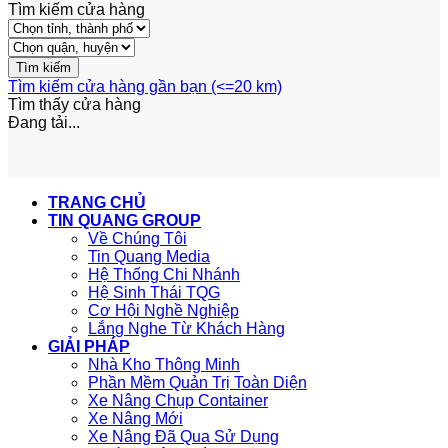
Tìm kiếm cửa hàng
Tìm kiếm cửa hàng gần bạn (<=20 km)
Tìm thấy
cửa hàng
Đang tải...
TRANG CHỦ
TIN QUANG GROUP
Về Chúng Tôi
Tin Quang Media
Hệ Thống Chi Nhánh
Hệ Sinh Thái TQG
Cơ Hội Nghề Nghiệp
Lắng Nghe Từ Khách Hàng
GIẢI PHÁP
Nhà Kho Thông Minh
Phần Mềm Quản Trị Toàn Diện
Xe Nâng Chụp Container
Xe Nâng Mới
Xe Nâng Đã Qua Sử Dụng