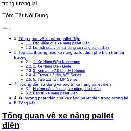
trong tương lai.
Tóm Tắt Nội Dung
Tổng quan về xe nâng pallet điện
Đặc điểm của xe nâng pallet điện
Lợi ích của việc sử dụng xe nâng pallet điện
Top các thương hiệu xe nâng pallet điện phổ biến trên thị
trường
1. Xe Nâng Điện Konecrane
2. Xe Nâng Điện Linde
3. Komatsu 2.0 tấn, FG Series
4. Crown 1.3 tấn, WP Series
5. Yale 1.2 tấn, MP Series
Hướng dẫn sử dụng và bảo trì xe nâng pallet điện
Hướng dẫn sử dụng xe nâng pallet điện
Bảo trì xe nâng pallet điện
Xu hướng phát triển của xe nâng pallet điện trong tương lai
Tổng kết
Tổng quan về xe nâng pallet
điện