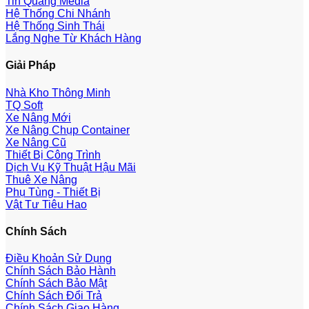
Tin Quang Media
Hệ Thống Chi Nhánh
Hệ Thống Sinh Thái
Lắng Nghe Từ Khách Hàng
Giải Pháp
Nhà Kho Thông Minh
TQ Soft
Xe Nâng Mới
Xe Nâng Chụp Container
Xe Nâng Cũ
Thiết Bị Công Trình
Dịch Vụ Kỹ Thuật Hậu Mãi
Thuê Xe Nâng
Phụ Tùng - Thiết Bị
Vật Tư Tiêu Hao
Chính Sách
Điều Khoản Sử Dụng
Chính Sách Bảo Hành
Chính Sách Bảo Mật
Chính Sách Đổi Trả
Chính Sách Giao Hàng