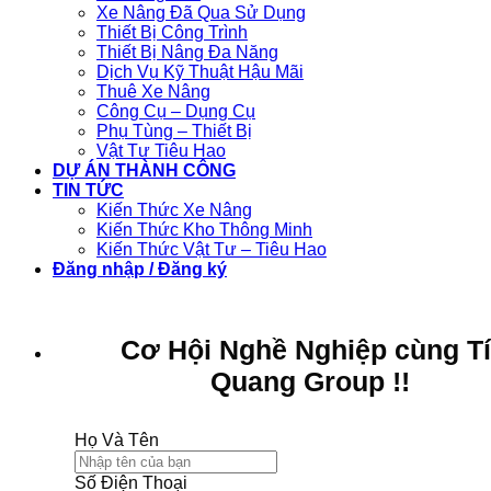
Xe Nâng Đã Qua Sử Dụng
Thiết Bị Công Trình
Thiết Bị Nâng Đa Năng
Dịch Vụ Kỹ Thuật Hậu Mãi
Thuê Xe Nâng
Công Cụ – Dụng Cụ
Phụ Tùng – Thiết Bị
Vật Tư Tiêu Hao
DỰ ÁN THÀNH CÔNG
TIN TỨC
Kiến Thức Xe Nâng
Kiến Thức Kho Thông Minh
Kiến Thức Vật Tư – Tiêu Hao
Đăng nhập / Đăng ký
Cơ Hội Nghề Nghiệp cùng T
Quang Group !!
Họ Và Tên
Số Điện Thoại