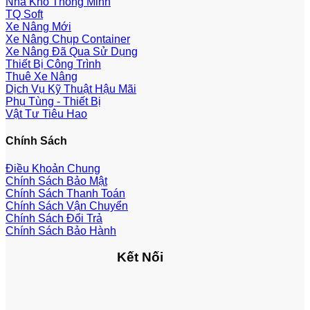
Nhà Kho Thông Minh
TQ Soft
Xe Nâng Mới
Xe Nâng Chụp Container
Xe Nâng Đã Qua Sử Dụng
Thiết Bị Công Trình
Thuê Xe Nâng
Dịch Vụ Kỹ Thuật Hậu Mãi
Phụ Tùng - Thiết Bị
Vật Tư Tiêu Hao
Chính Sách
Điều Khoản Chung
Chính Sách Bảo Mật
Chính Sách Thanh Toán
Chính Sách Vận Chuyển
Chính Sách Đổi Trả
Chính Sách Bảo Hành
Kết Nối