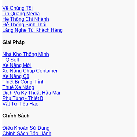
Về Chúng Tôi
Tin Quang Media
Hệ Thống Chi Nhánh
Hệ Thống Sinh Thái
Lắng Nghe Từ Khách Hàng
Giải Pháp
Nhà Kho Thông Minh
TQ Soft
Xe Nâng Mới
Xe Nâng Chụp Container
Xe Nâng Cũ
Thiết Bị Công Trình
Thuê Xe Nâng
Dịch Vụ Kỹ Thuật Hậu Mãi
Phụ Tùng - Thiết Bị
Vật Tư Tiêu Hao
Chính Sách
Điều Khoản Sử Dụng
Chính Sách Bảo Hành