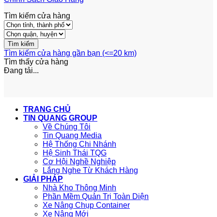
Tìm kiếm cửa hàng
Tìm kiếm cửa hàng gần bạn (<=20 km)
Tìm thấy
cửa hàng
Đang tải...
TRANG CHỦ
TIN QUANG GROUP
Về Chúng Tôi
Tin Quang Media
Hệ Thống Chi Nhánh
Hệ Sinh Thái TQG
Cơ Hội Nghề Nghiệp
Lắng Nghe Từ Khách Hàng
GIẢI PHÁP
Nhà Kho Thông Minh
Phần Mềm Quản Trị Toàn Diện
Xe Nâng Chụp Container
Xe Nâng Mới