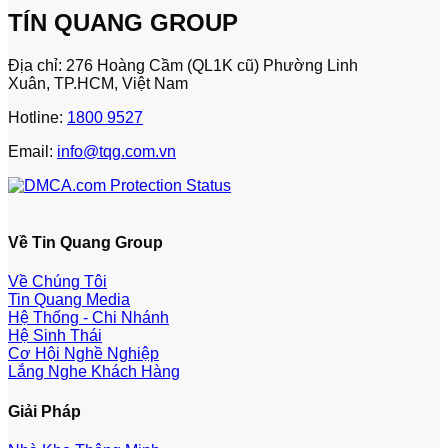
TÍN QUANG GROUP
Địa chỉ: 276 Hoàng Cầm (QL1K cũ) Phường Linh
Xuân, TP.HCM, Việt Nam
Hotline:
1800 9527
Email:
info@tqg.com.vn
Về Tin Quang Group
Về Chúng Tôi
Tin Quang Media
Hệ Thống - Chi Nhánh
Hệ Sinh Thái
Cơ Hội Nghề Nghiệp
Lắng Nghe Khách Hàng
Giải Pháp