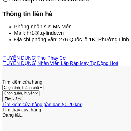
Thông tin liên hệ
Phòng nhân sự: Ms Mến
Mail: hr1@tq-linde.vn
Địa chỉ phỏng vấn: 276 Quốc lộ 1K, Phường Lin
Ứng Tuyển Ngay
[TUYỂN DỤNG] Thợ Phay Cơ
[TUYỂN DỤNG] Nhân Viên Lắp Ráp Máy Tự Động Hoá
Tìm kiếm cửa hàng
Tìm kiếm cửa hàng gần bạn (<=20 km)
Tìm thấy
cửa hàng
Đang tải...