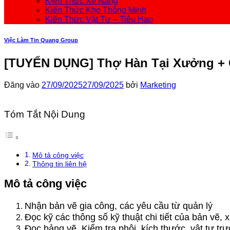
Kiến Thức Xe Nâng
Kiến Thức Kho Thông Minh
Kiến Thức Vật Tư – Tiêu Hao
Việc Làm Tin Quang Group
[TUYỂN DỤNG] Thợ Hàn Tại Xưởng + 
Đăng vào
27/09/2025
27/09/2025
bởi
Marketing
Tóm Tắt Nội Dung
Mô tả công việc
Thông tin liên hệ
Mô tả công việc
Nhận bản vẽ gia công, các yêu cầu từ quản lý
Đọc kỹ các thông số kỹ thuật chi tiết của bản vẽ, 
Đọc bảng vẽ, Kiểm tra phôi, kích thước, vật tư trư