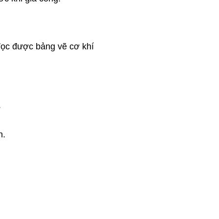
đọc được bảng vẽ cơ khí
.
n.