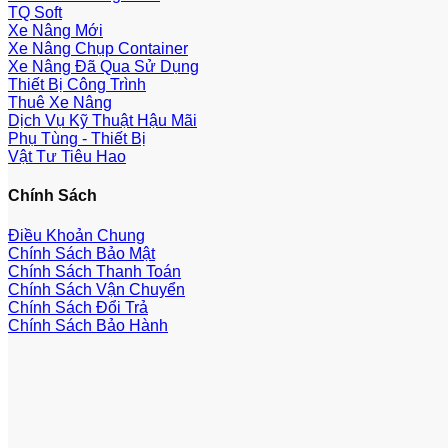
TQ Soft
Xe Nâng Mới
Xe Nâng Chụp Container
Xe Nâng Đã Qua Sử Dụng
Thiết Bị Công Trình
Thuê Xe Nâng
Dịch Vụ Kỹ Thuật Hậu Mãi
Phụ Tùng - Thiết Bị
Vật Tư Tiêu Hao
Chính Sách
Điều Khoản Chung
Chính Sách Bảo Mật
Chính Sách Thanh Toán
Chính Sách Vận Chuyển
Chính Sách Đổi Trả
Chính Sách Bảo Hành