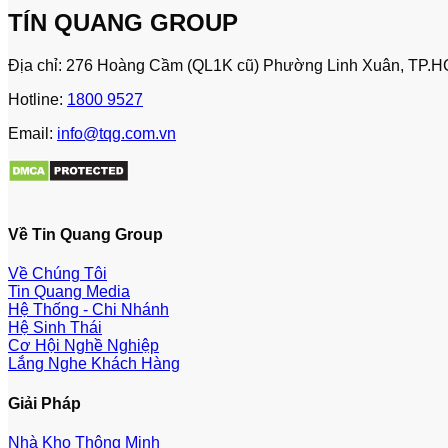
TÍN QUANG GROUP
Địa chỉ: 276 Hoàng Cầm (QL1K cũ) Phường Linh Xuân, TP.H
Hotline:
1800 9527
Email:
info@tqg.com.vn
Về Tin Quang Group
Về Chúng Tôi
Tin Quang Media
Hệ Thống - Chi Nhánh
Hệ Sinh Thái
Cơ Hội Nghề Nghiệp
Lắng Nghe Khách Hàng
Giải Pháp
Nhà Kho Thông Minh