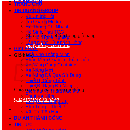
Giỏ hàng /
0
₫
TRANG CHỦ
TIN QUANG GROUP
Về Chúng Tôi
Tin Quang Media
Hệ Thống Chi Nhánh
Hệ Sinh Thái TQG
Chưa có sản phẩm trong giỏ hàng.
Cơ Hội Nghề Nghiệp
Lắng Nghe Từ Khách Hàng
Quay trở lại cửa hàng
GIẢI PHÁP
Nhà Kho Thông Minh
Giỏ hàng
Phần Mềm Quản Trị Toàn Diện
Xe Nâng Chụp Container
Xe Nâng Mới
Xe Nâng Đã Qua Sử Dụng
Thiết Bị Công Trình
Thiết Bị Nâng Đa Năng
Chưa có sản phẩm trong giỏ hàng.
Dịch Vụ Kỹ Thuật Hậu Mãi
Thuê Xe Nâng
Quay trở lại cửa hàng
Công Cụ – Dụng Cụ
Phụ Tùng – Thiết Bị
Vật Tư Tiêu Hao
DỰ ÁN THÀNH CÔNG
TIN TỨC