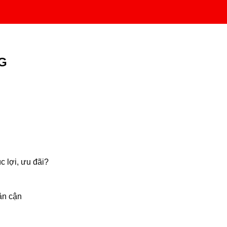
G
c lợi, ưu đãi?
ân cận