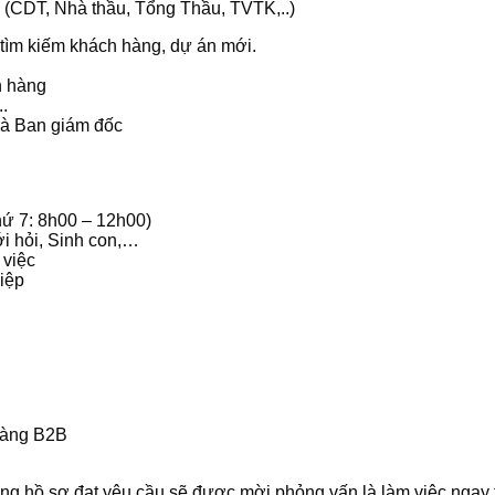
g (CDT, Nhà thầu, Tổng Thầu, TVTK,..)
tìm kiếm khách hàng, dự án mới.
n hàng
.
 và Ban giám đốc
hứ 7: 8h00 – 12h00)
i hỏi, Sinh con,…
 việc
iệp
 hàng B2B
ng hồ sơ đạt yêu cầu sẽ được mời phỏng vấn là làm việc ngay 