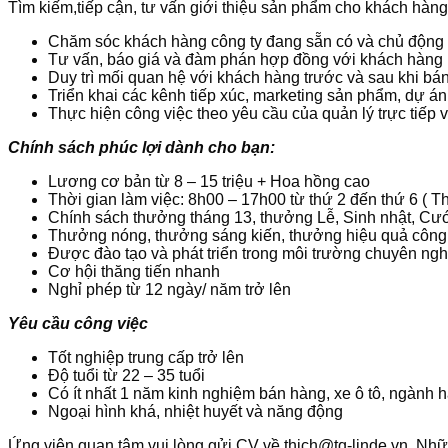
Tìm kiếm,tiếp cận, tư vấn giới thiệu sản phẩm cho khách hàn
Chăm sóc khách hàng công ty đang sẵn có và chủ động 
Tư vấn, báo giá và đàm phán hợp đồng với khách hàng
Duy trì mối quan hệ với khách hàng trước và sau khi bá
Triển khai các kênh tiếp xúc, marketing sản phẩm, dự án.
Thực hiện công việc theo yêu cầu của quản lý trực tiếp
Chính sách phúc lợi dành cho bạn:
Lương cơ bản từ 8 – 15 triệu + Hoa hồng cao
Thời gian làm việc: 8h00 – 17h00 từ thứ 2 đến thứ 6 ( T
Chính sách thưởng tháng 13, thưởng Lễ, Sinh nhật, Cướ
Thưởng nóng, thưởng sáng kiến, thưởng hiệu quả công
Được đào tạo và phát triển trong môi trường chuyên ngh
Cơ hội thăng tiến nhanh
Nghỉ phép từ 12 ngày/ năm trở lên
Yêu cầu công việc
Tốt nghiệp trung cấp trở lên
Độ tuổi từ 22 – 35 tuổi
Có ít nhất 1 năm kinh nghiệm bán hàng, xe ô tô, ngành
Ngoại hình khá, nhiệt huyết và năng động
Ứng viên quan tâm vui lòng gửi CV về thich@tq-linde.vn. Nhữ