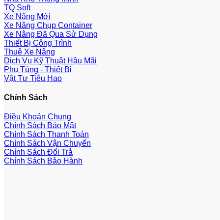
TQ Soft
Xe Nâng Mới
Xe Nâng Chụp Container
Xe Nâng Đã Qua Sử Dụng
Thiết Bị Công Trình
Thuê Xe Nâng
Dịch Vụ Kỹ Thuật Hậu Mãi
Phụ Tùng - Thiết Bị
Vật Tư Tiêu Hao
Chính Sách
Điều Khoản Chung
Chính Sách Bảo Mật
Chính Sách Thanh Toán
Chính Sách Vận Chuyển
Chính Sách Đổi Trả
Chính Sách Bảo Hành