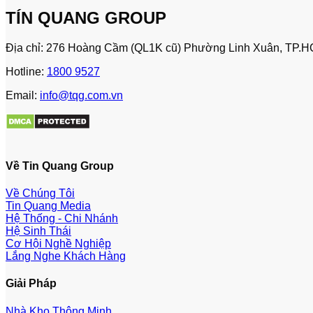
TÍN QUANG GROUP
Địa chỉ: 276 Hoàng Cầm (QL1K cũ) Phường Linh Xuân, TP.H
Hotline:
1800 9527
Email:
info@tqg.com.vn
Về Tin Quang Group
Về Chúng Tôi
Tin Quang Media
Hệ Thống - Chi Nhánh
Hệ Sinh Thái
Cơ Hội Nghề Nghiệp
Lắng Nghe Khách Hàng
Giải Pháp
Nhà Kho Thông Minh