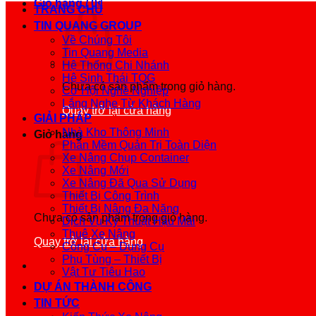
Giỏ hàng /
0
₫
TRANG CHỦ
TIN QUANG GROUP
Về Chúng Tôi
Tin Quang Media
Hệ Thống Chi Nhánh
Hệ Sinh Thái TQG
Chưa có sản phẩm trong giỏ hàng.
Cơ Hội Nghề Nghiệp
Lắng Nghe Từ Khách Hàng
Quay trở lại cửa hàng
GIẢI PHÁP
Nhà Kho Thông Minh
Giỏ hàng
Phần Mềm Quản Trị Toàn Diện
Xe Nâng Chụp Container
Xe Nâng Mới
Xe Nâng Đã Qua Sử Dụng
Thiết Bị Công Trình
Thiết Bị Nâng Đa Năng
Chưa có sản phẩm trong giỏ hàng.
Dịch Vụ Kỹ Thuật Hậu Mãi
Thuê Xe Nâng
Quay trở lại cửa hàng
Công Cụ – Dụng Cụ
Phụ Tùng – Thiết Bị
Vật Tư Tiêu Hao
DỰ ÁN THÀNH CÔNG
TIN TỨC