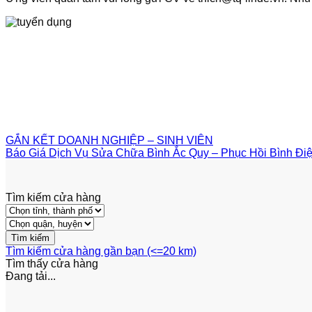
GẮN KẾT DOANH NGHIỆP – SINH VIÊN
Báo Giá Dịch Vụ Sửa Chữa Bình Ắc Quy – Phục Hồi Bình Đ
Tìm kiếm cửa hàng
Tìm kiếm cửa hàng gần bạn (<=20 km)
Tìm thấy
cửa hàng
Đang tải...