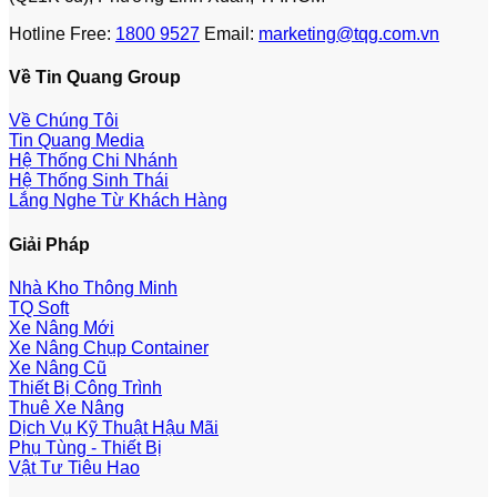
Hotline Free:
1800 9527
Email:
marketing@tqg.com.vn
Về Tin Quang Group
Về Chúng Tôi
Tin Quang Media
Hệ Thống Chi Nhánh
Hệ Thống Sinh Thái
Lắng Nghe Từ Khách Hàng
Giải Pháp
Nhà Kho Thông Minh
TQ Soft
Xe Nâng Mới
Xe Nâng Chụp Container
Xe Nâng Cũ
Thiết Bị Công Trình
Thuê Xe Nâng
Dịch Vụ Kỹ Thuật Hậu Mãi
Phụ Tùng - Thiết Bị
Vật Tư Tiêu Hao