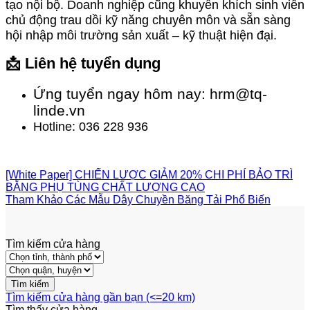
tạo nội bộ. Doanh nghiệp cũng khuyến khích sinh viên
chủ động trau dồi kỹ năng chuyên môn và sẵn sàng
hội nhập môi trường sản xuất – kỹ thuật hiện đại.
📩 Liên hệ tuyển dụng
Ứng tuyển ngay hôm nay: hrm@tq-
linde.vn
Hotline: 036 228 936
[White Paper] CHIẾN LƯỢC GIẢM 20% CHI PHÍ BẢO TRÌ
BẰNG PHỤ TÙNG CHẤT LƯỢNG CAO
Tham Khảo Các Mẫu Dây Chuyền Băng Tải Phổ Biến
Tìm kiếm cửa hàng
Tìm kiếm cửa hàng gần bạn (<=20 km)
Tìm thấy
cửa hàng