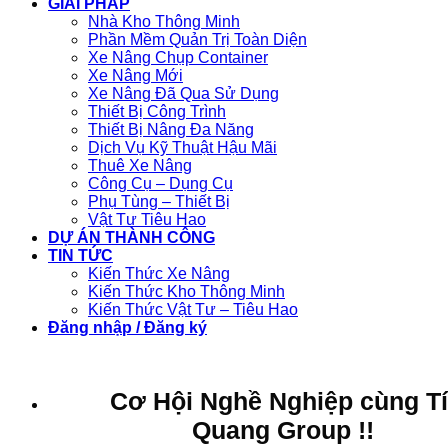
GIẢI PHÁP
Nhà Kho Thông Minh
Phần Mềm Quản Trị Toàn Diện
Xe Nâng Chụp Container
Xe Nâng Mới
Xe Nâng Đã Qua Sử Dụng
Thiết Bị Công Trình
Thiết Bị Nâng Đa Năng
Dịch Vụ Kỹ Thuật Hậu Mãi
Thuê Xe Nâng
Công Cụ – Dụng Cụ
Phụ Tùng – Thiết Bị
Vật Tư Tiêu Hao
DỰ ÁN THÀNH CÔNG
TIN TỨC
Kiến Thức Xe Nâng
Kiến Thức Kho Thông Minh
Kiến Thức Vật Tư – Tiêu Hao
Đăng nhập / Đăng ký
Cơ Hội Nghề Nghiệp cùng T
Quang Group !!