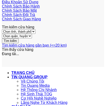
Điều Khoản Sử Dụng
Chính Sách Bảo Hành
Chính Sách Bảo Mật
Chính Sách Đổi Trả
Chính Sách Giao Hàng
Tìm kiếm cửa hàng
Tìm kiếm cửa hàng gần bạn (<=20 km)
Tìm thấy
cửa hàng
Đang tải...
TRANG CHỦ
TIN QUANG GROUP
Về Chúng Tôi
Tin Quang Media
Hệ Thống Chi Nhánh
Hệ Sinh Thái TQG
Cơ Hội Nghề Nghiệp
Lắng Nghe Từ Khách Hàng