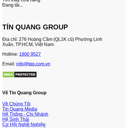
Đang tải...
TÍN QUANG GROUP
Địa chỉ: 276 Hoàng Cầm (QL1K cũ) Phường Linh
Xuân, TP.HCM, Việt Nam
Hotline:
1800 9527
Email:
info@tqg.com.vn
Về Tin Quang Group
Về Chúng Tôi
Tin Quang Media
Hệ Thống - Chi Nhánh
Hệ Sinh Thái
Cơ Hội Nghề Nghiệp