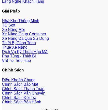
Lắng Nghe Khách Hàng
Giải Pháp
Nhà Kho Thông Minh
TQ Soft
Xe Nâng Mới
Xe Nâng Chụp Container
Xe Nâng Đã Qua Sử Dụng
Thiết Bị Công Trình
Thuê Xe Nâng
Dịch Vụ Kỹ Thuật Hậu Mãi
Phụ Tùng - Thiết Bị
Vật Tư Tiêu Hao
Chính Sách
Điều Khoản Chung
Chính Sách Bảo Mật
Chính Sách Thanh Toán
Chính Sách Vận Chuyển
Chính Sách Đổi Trả
Chính Sách Bảo Hành