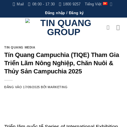
Bỏ
Mail
08:00 - 17:30
1800 9257
Tiếng Việt
qua
Đăng nhập / Đăng ký
nội
dung
TIN QUANG MEDIA
Tín Quang Campuchia (TIQE) Tham Gia
Triển Lãm Nông Nghiệp, Chăn Nuôi &
Thủy Sản Campuchia 2025
ĐĂNG VÀO
17/09/2025
BỞI
MARKETING
Triển lãm quốc tế Series of International Exhibition