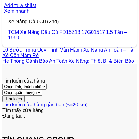
Add to wishlist
Xem nhanh
Xe Nâng Dầu Cũ (2nd)
TCM Xe Nâng Dầu Cũ FD15Z18 17G01517 1.5 Tấn –
1999
10 Bước Trong Quy Trình Vận Hành Xe Nâng An Toàn – Tài
Xế Cần Nắm Rõ
Hệ Thống Cảnh Báo An Toàn Xe Nâng: Thiết Bị & Biển Báo
Tìm kiếm cửa hàng
Tìm kiếm cửa hàng gần bạn (<=20 km)
Tìm thấy
cửa hàng
Đang tải...